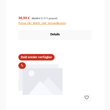
Verkaufspreis:
Regulärer Preis:
36,99 €
38,28 €
(3.37% gespart)
Preise inkl. MwSt. zzgl. Versandkosten
Details
Bald wieder verfügbar
Rabatt
%