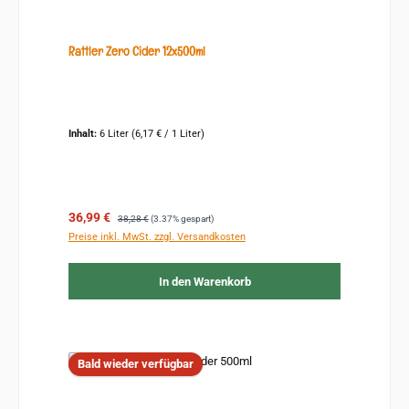
Rattler Zero Cider 12x500ml
Inhalt:
6 Liter
(6,17 € / 1 Liter)
Verkaufspreis:
Regulärer Preis:
36,99 €
38,28 €
(3.37% gespart)
Preise inkl. MwSt. zzgl. Versandkosten
In den Warenkorb
Bald wieder verfügbar