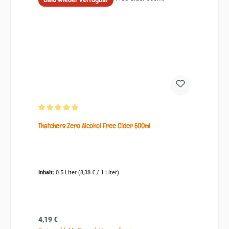
Durchschnittliche Bewertung von 5 von 5 Sternen
Thatchers Zero Alcohol Free Cider 500ml
Inhalt:
0.5 Liter
(8,38 € / 1 Liter)
Regulärer Preis:
4,19 €