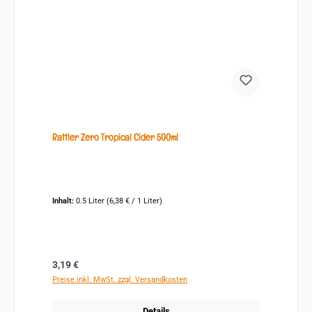
Rattler Zero Tropical Cider 500ml
Inhalt:
0.5 Liter
(6,38 € / 1 Liter)
Regulärer Preis:
3,19 €
Preise inkl. MwSt. zzgl. Versandkosten
Details