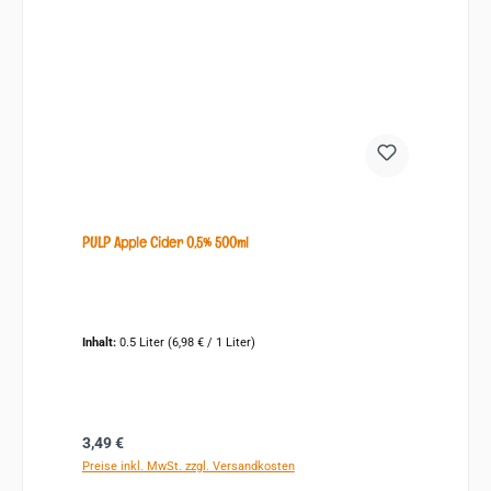
PULP Apple Cider 0,5% 500ml
Inhalt:
0.5 Liter
(6,98 € / 1 Liter)
Regulärer Preis:
3,49 €
Preise inkl. MwSt. zzgl. Versandkosten