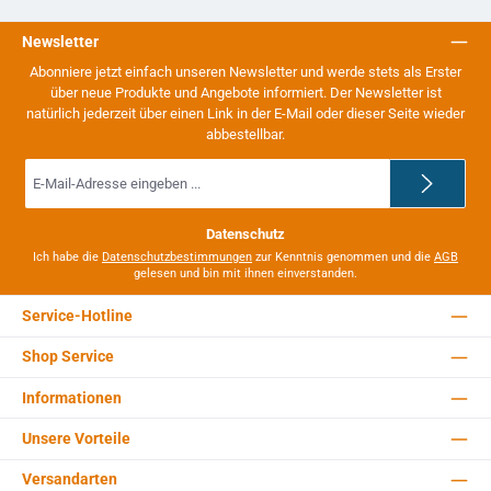
Newsletter
Abonniere jetzt einfach unseren Newsletter und werde stets als Erster
über neue Produkte und Angebote informiert. Der Newsletter ist
natürlich jederzeit über einen Link in der E-Mail oder dieser Seite wieder
abbestellbar.
E-
Mail-
Adresse
*
Datenschutz
Ich habe die
Datenschutzbestimmungen
zur Kenntnis genommen und die
AGB
gelesen und bin mit ihnen einverstanden.
Service-Hotline
Shop Service
Informationen
Unsere Vorteile
Versandarten