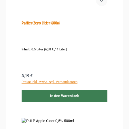
Rattler Zero Cider 500ml
Inhalt:
0.5 Liter
(6,38 € / 1 Liter)
Regulärer Preis:
3,19 €
Preise inkl. MwSt. zzgl. Versandkosten
In den Warenkorb