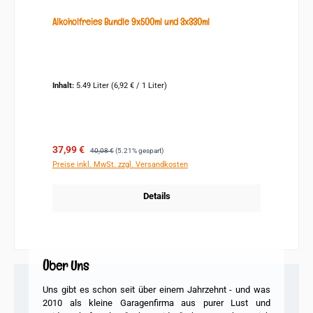
Alkoholfreies Bundle 9x500ml und 3x330ml
Inhalt:
5.49 Liter
(6,92 € / 1 Liter)
Verkaufspreis:
Regulärer Preis:
37,99 €
40,08 €
(5.21% gespart)
Preise inkl. MwSt. zzgl. Versandkosten
Details
Über Uns
Uns gibt es schon seit über einem Jahrzehnt - und was
2010 als kleine Garagenfirma
aus purer Lust und