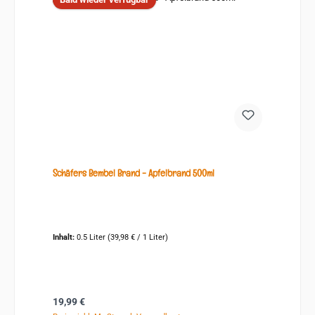
Schäfers Bembel Brand - Apfelbrand 500ml
Inhalt:
0.5 Liter
(39,98 € / 1 Liter)
Regulärer Preis:
19,99 €