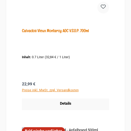
Calvados Vieux Montarcy AOC V.S.O.P. 700ml
Inhalt:
0.7 Liter
(32,84 € / 1 Liter)
Regulärer Preis:
22,99 €
Preise inkl. MwSt. zzgl. Versandkosten
Details
Bald wieder verfügbar