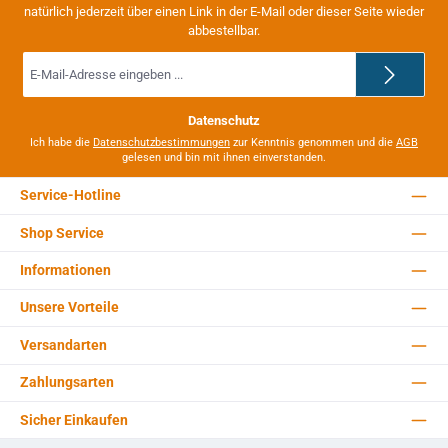
natürlich jederzeit über einen Link in der E-Mail oder dieser Seite wieder
abbestellbar.
E-
Mail-
Adresse
*
Datenschutz
Ich habe die
Datenschutzbestimmungen
zur Kenntnis genommen und die
AGB
gelesen und bin mit ihnen einverstanden.
Service-Hotline
Shop Service
Informationen
Unsere Vorteile
Versandarten
Zahlungsarten
Sicher Einkaufen