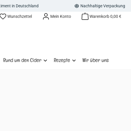
rtiment in Deutschland
Nachhaltige Verpackung
Du hast 0 Produkte auf dem Merkzettel
Wunschzettel
Mein Konto
Warenkorb
0,00 €
Rund um den Cider
Rezepte
Wir über uns