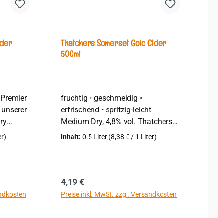
ng von 5 von 5 Sternen
yder
Thatchers Somerset Gold Cider
500ml
fruchtig • geschmeidig •
r unserer
erfrischend • spritzig-leicht
Dry
Medium Dry, 4,8% vol. Thatchers
Gold Cider – ein echter Klassiker
er)
Inhalt:
0.5 Liter
(8,38 € / 1 Liter)
ff der
aus Somerset, der zeigt, wie
erfrischend und genussvoll Cider
rem in
sein kann. Schon beim ersten
st Cider'
Schluck entfaltet er die goldene
Regulärer Preis:
4,19 €
r' 2008.
Balance zwischen fruchtiger
andkosten
Preise inkl. MwSt. zzgl. Versandkosten
 vom
Leichtigkeit und geschmeidiger
ne'. Die
Tiefe. Hergestellt aus einer