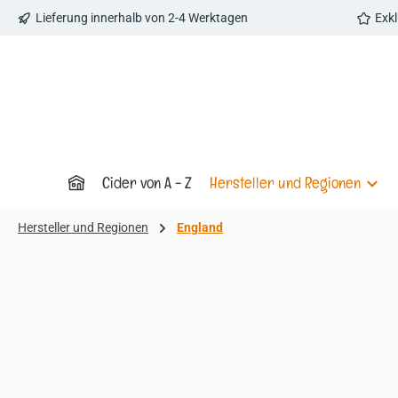
Lieferung innerhalb von 2-4 Werktagen
Exk
 Hauptinhalt springen
Zur Suche springen
Zur Hauptnavigation springen
Cider von A - Z
Hersteller und Regionen
Hersteller und Regionen
England