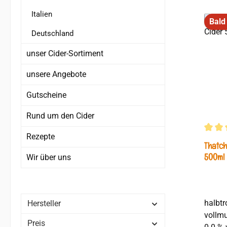
unserem
Italien
Misch
Bald
glimm
Deutschland
reichh
unser Cider-Sortiment
Bringe
Ausdru
unsere Angebote
einfac
Eis servieren.
Gutscheine
apfelwe
Rund um den Cider
für All
enthäl
Rezepte
Durchs
Herste
Thatch
Limite
500ml
Wir über uns
England, B
abgefü
halbtr
Hersteller
vollmundig
Preis