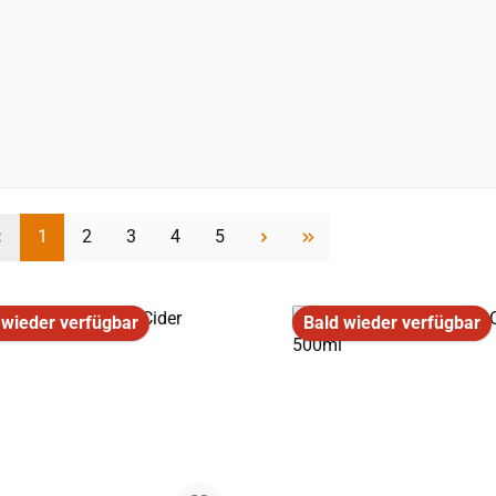
Seite
Seite
Seite
Seite
Seite
1
2
3
4
5
 wieder verfügbar
Bald wieder verfügbar