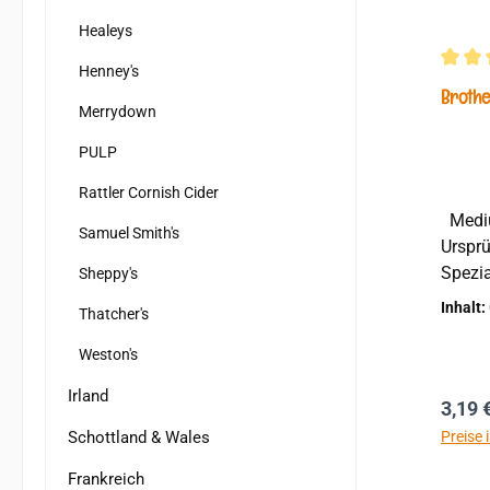
Healeys
Henney's
Durchs
Brothe
Merrydown
PULP
Rattler Cornish Cider
Medium Sweet, 4.0 % vol.
Samuel Smith's
Ursprü
Spezia
Sheppy's
wird B
Inhalt:
Thatcher's
inzwi
Cider
Weston's
karame
Irland
Hauch 
Regul
3,19 
schme
Schottland & Wales
Preise 
eindeu
Frankreich
ein ec