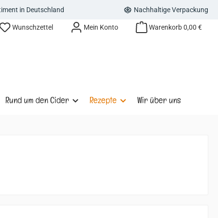
rtiment in Deutschland
Nachhaltige Verpackung
Du hast 0 Produkte auf dem Merkzettel
Wunschzettel
Mein Konto
Warenkorb
0,00 €
Rund um den Cider
Rezepte
Wir über uns