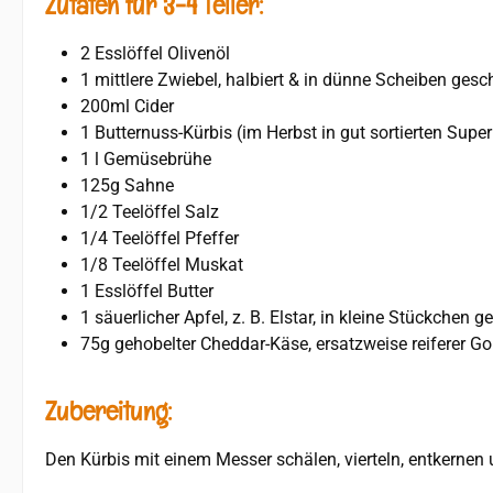
Zutaten für 3-4 Teller:
2 Esslöffel Olivenöl
1 mittlere Zwiebel, halbiert & in dünne Scheiben gesc
200ml Cider
1 Butternuss-Kürbis (im Herbst in gut sortierten Su
1 l Gemüsebrühe
125g Sahne
1/2 Teelöffel Salz
1/4 Teelöffel Pfeffer
1/8 Teelöffel Muskat
1 Esslöffel Butter
1 säuerlicher Apfel, z. B. Elstar, in kleine Stückchen g
75g gehobelter Cheddar-Käse, ersatzweise reiferer G
Zubereitung:
Den Kürbis mit einem Messer schälen, vierteln, entkernen 