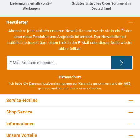
Lieferung innerhalb von 2-4
Größtes britisches Cider Sortiment in
Werktagen
Deutschland
Newsletter
Abonniere jetzt einfach unseren Newsletter und werde stets als Erster
über neue Produkte und Angebote informiert. Der Newsletter ist
natürlich jederzeit über einen Link in der E-Mail oder dieser Seite wieder
abbestellbar.
E-
Mail-
Adresse
*
Datenschutz
Ich habe die
Datenschutzbestimmungen
zur Kenntnis genommen und die
AGB
gelesen und bin mit ihnen einverstanden.
Service-Hotline
Shop Service
Informationen
Unsere Vorteile