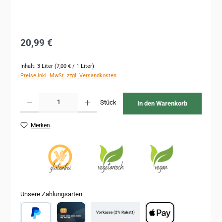
Regulärer Preis:
20,99 €
Inhalt:
3 Liter
(7,00 € / 1 Liter)
Preise inkl. MwSt. zzgl. Versandkosten
Produkt Anzahl: Gib den gewünschten Wert ein oder benutze die Schaltflächen um 
Stück
In den Warenkorb
Merken
Unsere Zahlungsarten:
Vorkasse (2% Rabatt)