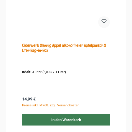
Ciderwerk Glannig Appel alkoholfreier Apfelpunsch 3
Liter Bag-in-Box
Inhalt:
3 Liter
(5,00 € / 1 Liter)
Regulärer Preis:
14,99 €
Preise inkl. MwSt. zzgl. Versandkosten
In den Warenkorb