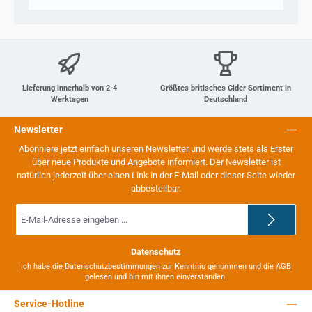
Lieferung innerhalb von 2-4
Größtes britisches Cider Sortiment in
Werktagen
Deutschland
Newsletter
Abonniere jetzt einfach unseren Newsletter und werde stets als Erster
über neue Produkte und Angebote informiert. Der Newsletter ist
natürlich jederzeit über einen Link in der E-Mail oder dieser Seite wieder
abbestellbar.
E-
Mail-
Adresse
*
Datenschutz
Ich habe die
Datenschutzbestimmungen
zur Kenntnis genommen und die
AGB
gelesen und bin mit ihnen einverstanden.
Service-Hotline