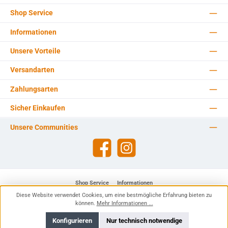
Shop Service
Informationen
Unsere Vorteile
Versandarten
Zahlungsarten
Sicher Einkaufen
Unsere Communities
Facebook
Instagram
Shop Service
Informationen
Diese Website verwendet Cookies, um eine bestmögliche Erfahrung bieten zu
Alle Preise inkl. gesetzl. Mehrwertsteuer zzgl.
Versandkosten
und ggf.
können.
Mehr Informationen ...
Nachnahmegebühren, wenn nicht anders angegeben.
Konfigurieren
Nur technisch notwendige