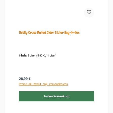
Thistly Cross Mulled Cider 5 Liter Bag-in-Box
Inhalt:
5 Liter
(5,80 € / 1 Liter)
Regulärer Preis:
28,99 €
Preise inkl. MwSt. zzgl. Versandkosten
In den Warenkorb