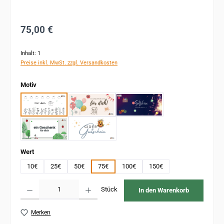
Regulärer Preis:
75,00 €
Inhalt:
1
Preise inkl. MwSt. zzgl. Versandkosten
auswählen
Motiv
Motiv 1
Motiv 2
Motiv 3
Motiv 4
Motiv 5
auswählen
Wert
10€
25€
50€
75€
100€
150€
Produkt Anzahl: Gib den gewünschten Wert ein oder benutze die Schaltflächen um 
Stück
In den Warenkorb
Merken