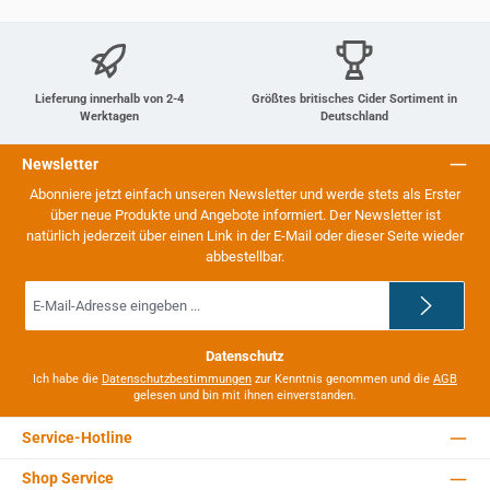
Lieferung innerhalb von 2-4
Größtes britisches Cider Sortiment in
Werktagen
Deutschland
Newsletter
Abonniere jetzt einfach unseren Newsletter und werde stets als Erster
über neue Produkte und Angebote informiert. Der Newsletter ist
natürlich jederzeit über einen Link in der E-Mail oder dieser Seite wieder
abbestellbar.
E-
Mail-
Adresse
*
Datenschutz
Ich habe die
Datenschutzbestimmungen
zur Kenntnis genommen und die
AGB
gelesen und bin mit ihnen einverstanden.
Service-Hotline
Shop Service