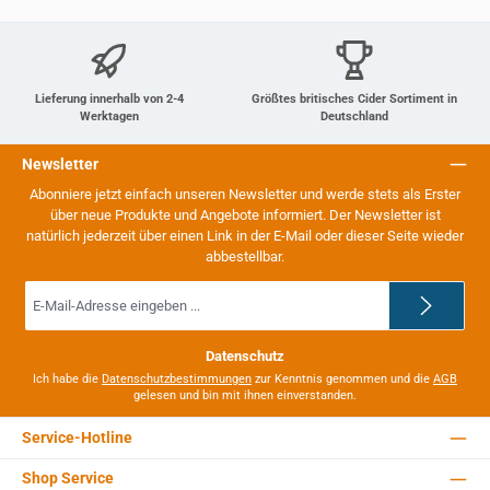
Lieferung innerhalb von 2-4
Größtes britisches Cider Sortiment in
Werktagen
Deutschland
Newsletter
Abonniere jetzt einfach unseren Newsletter und werde stets als Erster
über neue Produkte und Angebote informiert. Der Newsletter ist
natürlich jederzeit über einen Link in der E-Mail oder dieser Seite wieder
abbestellbar.
E-
Mail-
Adresse
*
Datenschutz
Ich habe die
Datenschutzbestimmungen
zur Kenntnis genommen und die
AGB
gelesen und bin mit ihnen einverstanden.
Service-Hotline
Shop Service