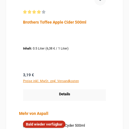
Durchschnittliche Bewertung von 4 von 5 Sternen
Brothers Toffee Apple Cider 500ml
Inhalt:
0.5 Liter
(6,38 € / 1 Liter)
Regulärer Preis:
3,19 €
Preise inkl. MwSt. zzgl. Versandkosten
Details
Produktgalerie überspringen
Mehr von Aspall
Bald wieder verfügbar