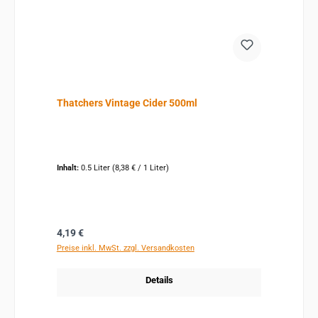
Thatchers Vintage Cider 500ml
Inhalt:
0.5 Liter
(8,38 € / 1 Liter)
Regulärer Preis:
4,19 €
Preise inkl. MwSt. zzgl. Versandkosten
Details