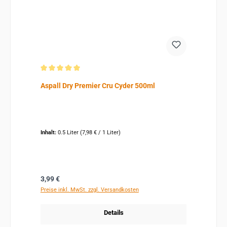
Durchschnittliche Bewertung von 5 von 5 Sternen
Aspall Dry Premier Cru Cyder 500ml
Inhalt:
0.5 Liter
(7,98 € / 1 Liter)
Regulärer Preis:
3,99 €
Preise inkl. MwSt. zzgl. Versandkosten
Details