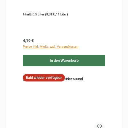
Inhalt:
0.5 Liter
(8,38 € / 1 Liter)
Regulärer Preis:
4,19 €
Preise inkl. MwSt. zzgl. Versandkosten
In den Warenkorb
Bald wieder verfügbar