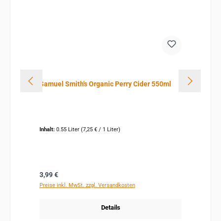
Samuel Smith's Organic Perry Cider 550ml
Inhalt:
0.55 Liter
(7,25 € / 1 Liter)
Regulärer Preis:
3,99 €
Preise inkl. MwSt. zzgl. Versandkosten
Details