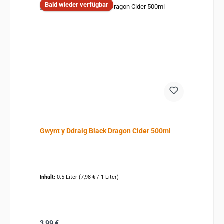
Bald wieder verfügbar
Gwynt y Ddraig Black Dragon Cider 500ml
Inhalt:
0.5 Liter
(7,98 € / 1 Liter)
Regulärer Preis:
3,99 €