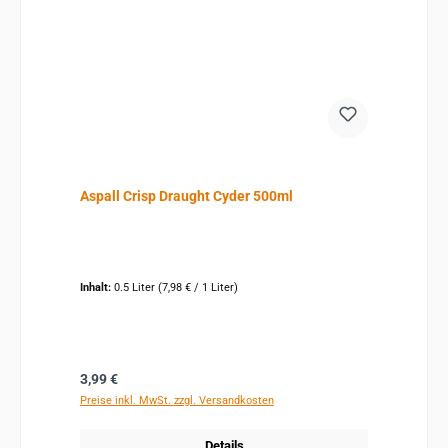
Aspall Crisp Draught Cyder 500ml
Inhalt:
0.5 Liter
(7,98 € / 1 Liter)
Regulärer Preis:
3,99 €
Preise inkl. MwSt. zzgl. Versandkosten
Details