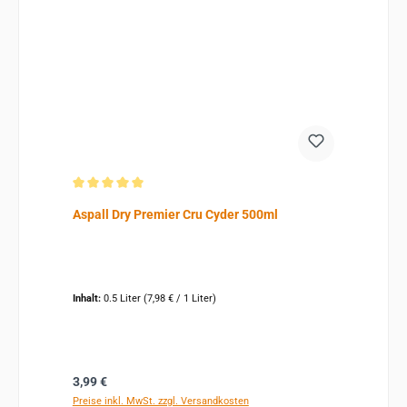
Durchschnittliche Bewertung von 5 von 5 Sternen
Aspall Dry Premier Cru Cyder 500ml
Inhalt:
0.5 Liter
(7,98 € / 1 Liter)
Regulärer Preis:
3,99 €
Preise inkl. MwSt. zzgl. Versandkosten