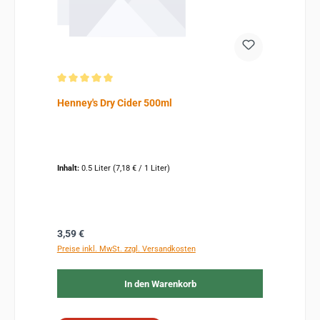
Durchschnittliche Bewertung von 5 von 5 Sternen
Henney's Dry Cider 500ml
Inhalt:
0.5 Liter
(7,18 € / 1 Liter)
Regulärer Preis:
3,59 €
Preise inkl. MwSt. zzgl. Versandkosten
In den Warenkorb