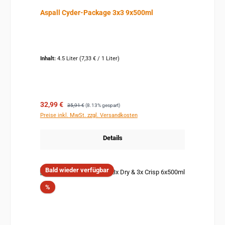
Aspall Cyder-Package 3x3 9x500ml
Inhalt:
4.5 Liter
(7,33 € / 1 Liter)
Verkaufspreis:
Regulärer Preis:
32,99 €
35,91 €
(8.13% gespart)
Preise inkl. MwSt. zzgl. Versandkosten
Details
Bald wieder verfügbar
Rabatt
%