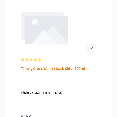
Durchschnittliche Bewertung von 5 von 5 Sternen
Thistly Cross Whisky Cask Cider 500ml
Inhalt:
0.5 Liter
(8,38 € / 1 Liter)
Regulärer Preis:
4,19 €