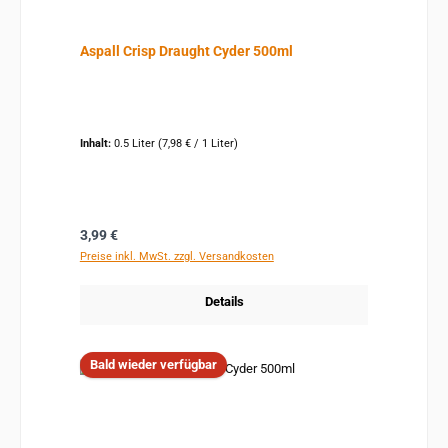
Aspall Crisp Draught Cyder 500ml
Inhalt:
0.5 Liter
(7,98 € / 1 Liter)
Regulärer Preis:
3,99 €
Preise inkl. MwSt. zzgl. Versandkosten
Details
Bald wieder verfügbar