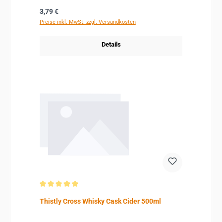
Regulärer Preis:
3,79 €
Preise inkl. MwSt. zzgl. Versandkosten
Details
Durchschnittliche Bewertung von 5 von 5 Sternen
Thistly Cross Whisky Cask Cider 500ml