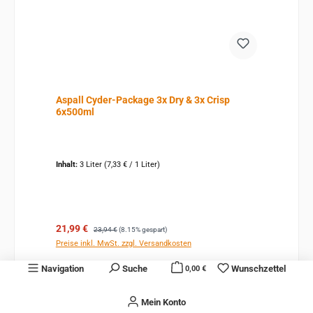
Aspall Cyder-Package 3x Dry & 3x Crisp
6x500ml
Inhalt:
3 Liter
(7,33 € / 1 Liter)
Verkaufspreis:
Regulärer Preis:
21,99 €
23,94 €
(8.15% gespart)
Preise inkl. MwSt. zzgl. Versandkosten
Navigation
Suche
Wunschzettel
0,00 €
Details
Mein Konto