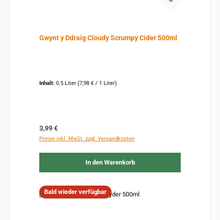
Gwynt y Ddraig Cloudy Scrumpy Cider 500ml
Inhalt:
0.5 Liter
(7,98 € / 1 Liter)
Regulärer Preis:
3,99 €
Preise inkl. MwSt. zzgl. Versandkosten
In den Warenkorb
Bald wieder verfügbar