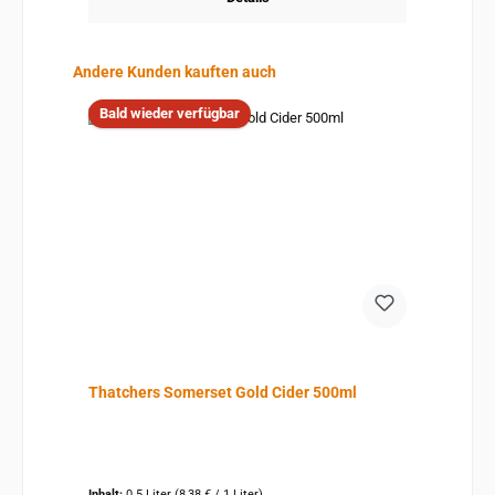
Produktgalerie überspringen
Andere Kunden kauften auch
Bald wieder verfügbar
Thatchers Somerset Gold Cider 500ml
Inhalt:
0.5 Liter
(8,38 € / 1 Liter)