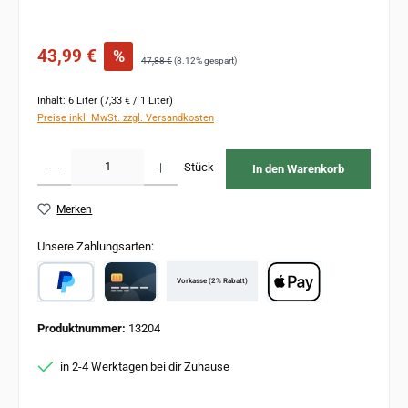
Verkaufspreis:
43,99 €
%
Regulärer Preis:
47,88 €
(8.12% gespart)
Inhalt:
6 Liter
(7,33 € / 1 Liter)
Preise inkl. MwSt. zzgl. Versandkosten
Produkt Anzahl: Gib den gewünschten Wert ein oder benutze die Schaltflächen um 
Stück
In den Warenkorb
Merken
Unsere Zahlungsarten:
Vorkasse (2% Rabatt)
PayPal
Card
Apple Pay
Produktnummer:
13204
in 2-4 Werktagen bei dir Zuhause