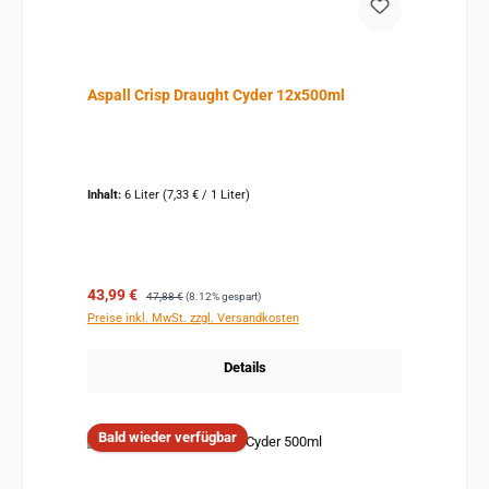
Aspall Crisp Draught Cyder 12x500ml
Inhalt:
6 Liter
(7,33 € / 1 Liter)
Verkaufspreis:
Regulärer Preis:
43,99 €
47,88 €
(8.12% gespart)
Preise inkl. MwSt. zzgl. Versandkosten
Details
Bald wieder verfügbar