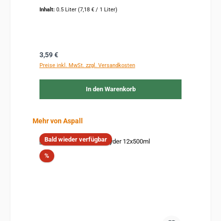
Inhalt:
0.5 Liter
(7,18 € / 1 Liter)
Regulärer Preis:
3,59 €
Preise inkl. MwSt. zzgl. Versandkosten
In den Warenkorb
Produktgalerie überspringen
Mehr von Aspall
Bald wieder verfügbar
Rabatt
%