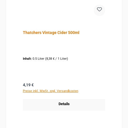
Thatchers Vintage Cider 500ml
Inhalt:
0.5 Liter
(8,38 € / 1 Liter)
Regulärer Preis:
4,19 €
Preise inkl. MwSt. zzgl. Versandkosten
Details