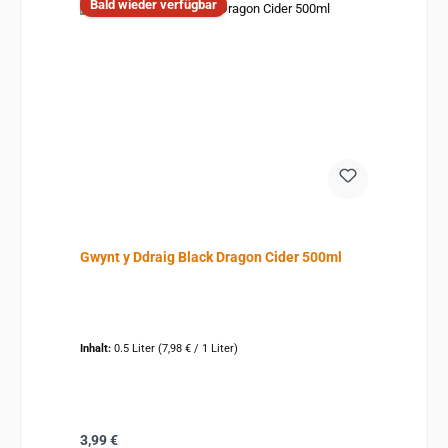
Bald wieder verfügbar
Gwynt y Ddraig Black Dragon Cider 500ml
Inhalt:
0.5 Liter
(7,98 € / 1 Liter)
Regulärer Preis:
3,99 €