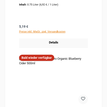
Inhalt:
0.75 Liter
(6,92 € / 1 Liter)
Regulärer Preis:
5,19 €
Preise inkl. MwSt. zzgl. Versandkosten
Details
Bald wieder verfügbar