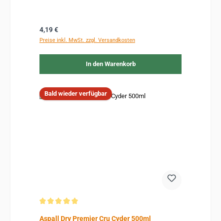
Regulärer Preis:
4,19 €
Preise inkl. MwSt. zzgl. Versandkosten
In den Warenkorb
Bald wieder verfügbar
Durchschnittliche Bewertung von 5 von 5 Sternen
Aspall Dry Premier Cru Cyder 500ml