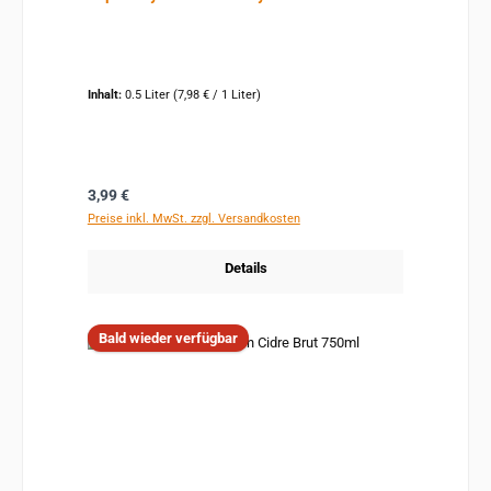
Inhalt:
0.5 Liter
(7,98 € / 1 Liter)
Regulärer Preis:
3,99 €
Preise inkl. MwSt. zzgl. Versandkosten
Details
Bald wieder verfügbar