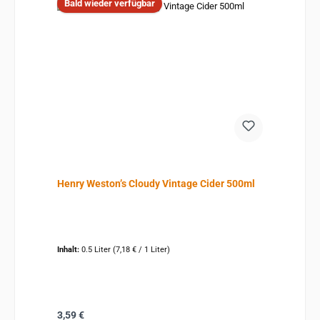
Bald wieder verfügbar
Henry Weston’s Cloudy Vintage Cider 500ml
Inhalt:
0.5 Liter
(7,18 € / 1 Liter)
Regulärer Preis:
3,59 €