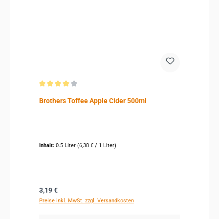
Durchschnittliche Bewertung von 4 von 5 Sternen
Brothers Toffee Apple Cider 500ml
Inhalt:
0.5 Liter
(6,38 € / 1 Liter)
Regulärer Preis:
3,19 €
Preise inkl. MwSt. zzgl. Versandkosten