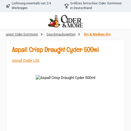
Lieferung innerhalb von 2-4
Größtes britisches Cider Sortiment
Zum Hauptinhalt springen
Werktagen
in Deutschland
unser Cider-Sortiment
Geschmackswelten
Dry & Medium-Dry
Aspall Crisp Draught Cyder 500ml
Aspall Cyder Ltd.
Bildergalerie überspringen