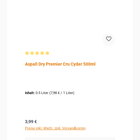
Durchschnittliche Bewertung von 5 von 5 Sternen
Aspall Dry Premier Cru Cyder 500ml
Inhalt:
0.5 Liter
(7,98 € / 1 Liter)
Regulärer Preis:
3,99 €
Preise inkl. MwSt. zzgl. Versandkosten