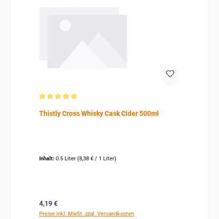
Durchschnittliche Bewertung von 5 von 5 Sternen
Thistly Cross Whisky Cask Cider 500ml
Inhalt:
0.5 Liter
(8,38 € / 1 Liter)
Regulärer Preis:
4,19 €
Preise inkl. MwSt. zzgl. Versandkosten