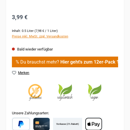
Regulärer Preis:
3,99 €
Inhalt:
0.5 Liter
(7,98 € / 1 Liter)
Preise inkl. MwSt. zzgl. Versandkosten
Bald wieder verfügbar
% Du brauchst mehr?
Hier geht's zum 12er-Pack %
Merken
Unsere Zahlungsarten:
Vorkasse (2% Rabatt)