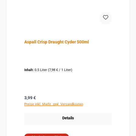
Aspall Crisp Draught Cyder 500ml
Inhalt:
0.5 Liter
(7,98 € / 1 Liter)
Regulärer Preis:
3,99 €
Preise inkl. MwSt. zzgl. Versandkosten
Details