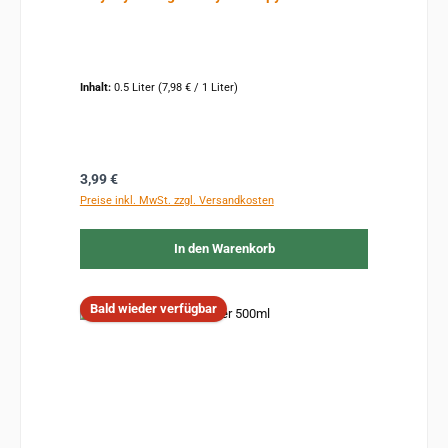
Inhalt:
0.5 Liter
(7,98 € / 1 Liter)
Regulärer Preis:
3,99 €
Preise inkl. MwSt. zzgl. Versandkosten
In den Warenkorb
Bald wieder verfügbar