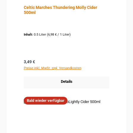
Celtic Marches Thundering Molly Cider
500ml
Inhalt:
0.5 Liter
(6,98 € / 1 Liter)
Regulärer Preis:
3,49 €
Preise inkl. MwSt. zzgl. Versandkosten
Details
Bald wieder verfügbar