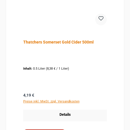
Thatchers Somerset Gold Cider 500ml
Inhalt:
0.5 Liter
(8,38 € / 1 Liter)
Regulärer Preis:
4,19 €
Preise inkl. MwSt. zzgl. Versandkosten
Details