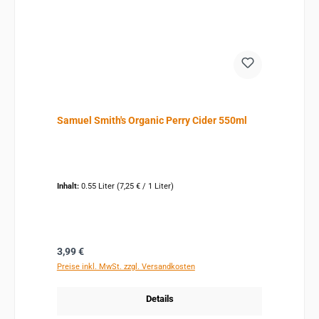
Samuel Smith's Organic Perry Cider 550ml
Inhalt:
0.55 Liter
(7,25 € / 1 Liter)
Regulärer Preis:
3,99 €
Preise inkl. MwSt. zzgl. Versandkosten
Details