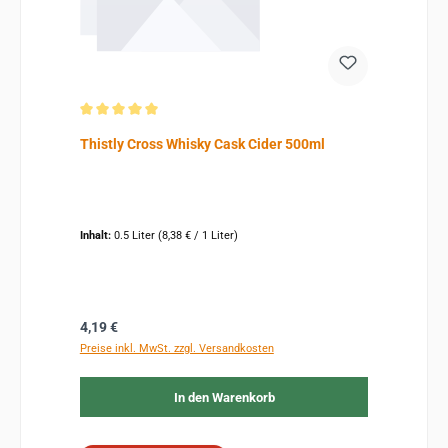
Durchschnittliche Bewertung von 5 von 5 Sternen
Thistly Cross Whisky Cask Cider 500ml
Inhalt:
0.5 Liter
(8,38 € / 1 Liter)
Regulärer Preis:
4,19 €
Preise inkl. MwSt. zzgl. Versandkosten
In den Warenkorb