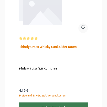
Durchschnittliche Bewertung von 5 von 5 Sternen
Thistly Cross Whisky Cask Cider 500ml
Inhalt:
0.5 Liter
(8,38 € / 1 Liter)
Regulärer Preis:
4,19 €
Preise inkl. MwSt. zzgl. Versandkosten