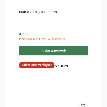
Inhalt:
0.5 Liter
(7,98 € / 1 Liter)
Regulärer Preis:
3,99 €
Preise inkl. MwSt. zzgl. Versandkosten
In den Warenkorb
Bald wieder verfügbar