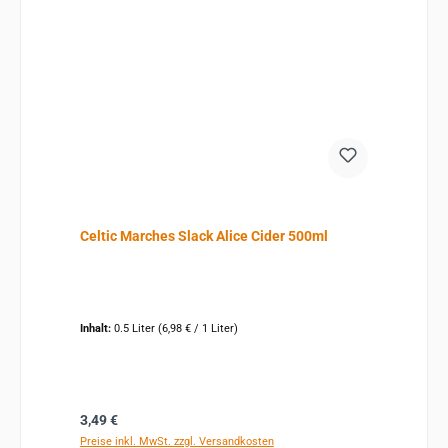
Celtic Marches Slack Alice Cider 500ml
Inhalt:
0.5 Liter
(6,98 € / 1 Liter)
Regulärer Preis:
3,49 €
Preise inkl. MwSt. zzgl. Versandkosten