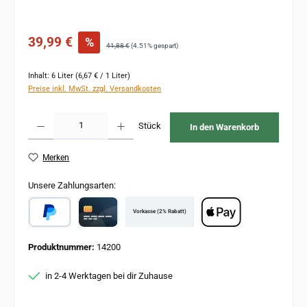
Verkaufspreis:
39,99 €
%
Regulärer Preis:
41,88 €
(4.51% gespart)
Inhalt:
6 Liter
(6,67 € / 1 Liter)
Preise inkl. MwSt. zzgl. Versandkosten
Produkt Anzahl: Gib den gewünschten Wert ein oder benutze die Schaltflächen um 
Stück
In den Warenkorb
Merken
Unsere Zahlungsarten:
Vorkasse (2% Rabatt)
PayPal
Card
Apple Pay
Produktnummer:
14200
in 2-4 Werktagen bei dir Zuhause