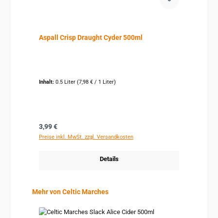
Aspall Crisp Draught Cyder 500ml
Inhalt:
0.5 Liter
(7,98 € / 1 Liter)
Regulärer Preis:
3,99 €
Preise inkl. MwSt. zzgl. Versandkosten
Details
Produktgalerie überspringen
Mehr von Celtic Marches