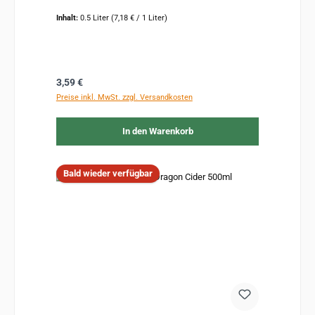
Inhalt:
0.5 Liter
(7,18 € / 1 Liter)
Regulärer Preis:
3,59 €
Preise inkl. MwSt. zzgl. Versandkosten
In den Warenkorb
Bald wieder verfügbar