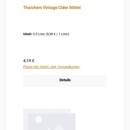
Thatchers Vintage Cider 500ml
Inhalt:
0.5 Liter
(8,38 € / 1 Liter)
Regulärer Preis:
4,19 €
Preise inkl. MwSt. zzgl. Versandkosten
Details