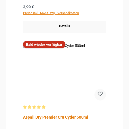
Regulärer Preis:
3,99 €
Preise inkl. MwSt. zzgl. Versandkosten
Details
Bald wieder verfügbar
Durchschnittliche Bewertung von 5 von 5 Sternen
Aspall Dry Premier Cru Cyder 500ml