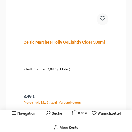
Celtic Marches Holly GoLightly Cider 500ml
Inhalt:
0.5 Liter
(6,98 € / 1 Liter)
Regulärer Preis:
3,49 €
Preise inkl. MwSt. zzgl. Versandkosten
Navigation
Suche
Wunschzettel
0,00 €
Details
Mein Konto