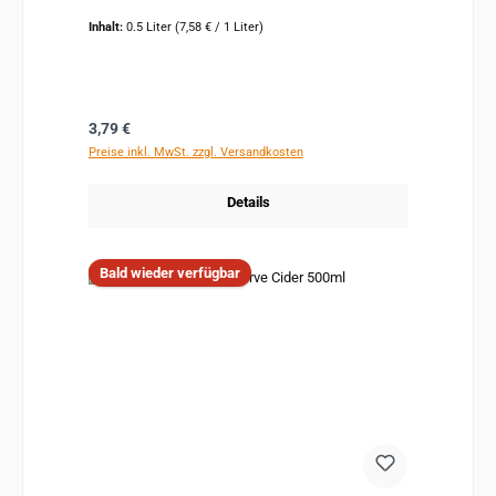
Inhalt:
0.5 Liter
(7,58 € / 1 Liter)
Regulärer Preis:
3,79 €
Preise inkl. MwSt. zzgl. Versandkosten
Details
Bald wieder verfügbar