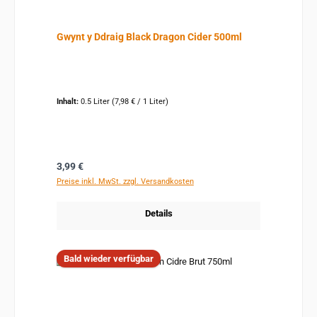
Gwynt y Ddraig Black Dragon Cider 500ml
Inhalt:
0.5 Liter
(7,98 € / 1 Liter)
Regulärer Preis:
3,99 €
Preise inkl. MwSt. zzgl. Versandkosten
Details
Bald wieder verfügbar