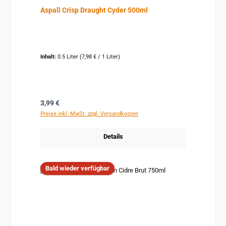
Aspall Crisp Draught Cyder 500ml
Inhalt:
0.5 Liter
(7,98 € / 1 Liter)
Regulärer Preis:
3,99 €
Preise inkl. MwSt. zzgl. Versandkosten
Details
Bald wieder verfügbar