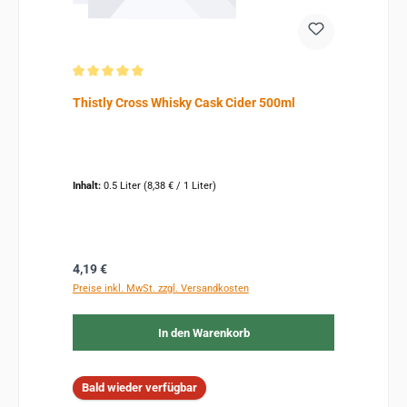
Durchschnittliche Bewertung von 5 von 5 Sternen
Thistly Cross Whisky Cask Cider 500ml
Inhalt:
0.5 Liter
(8,38 € / 1 Liter)
Regulärer Preis:
4,19 €
Preise inkl. MwSt. zzgl. Versandkosten
In den Warenkorb
Bald wieder verfügbar