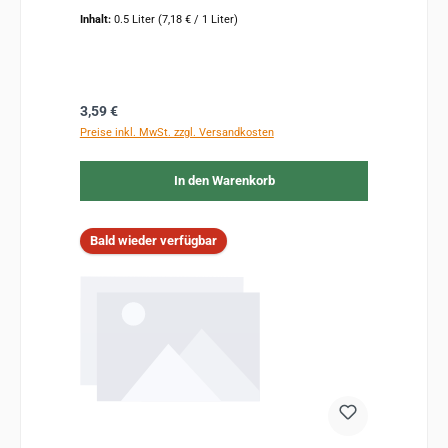
Inhalt:
0.5 Liter
(7,18 € / 1 Liter)
Regulärer Preis:
3,59 €
Preise inkl. MwSt. zzgl. Versandkosten
In den Warenkorb
Bald wieder verfügbar