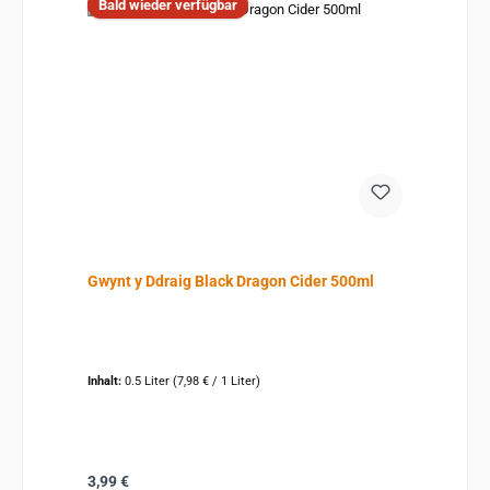
Bald wieder verfügbar
Gwynt y Ddraig Black Dragon Cider 500ml
Inhalt:
0.5 Liter
(7,98 € / 1 Liter)
Regulärer Preis:
3,99 €