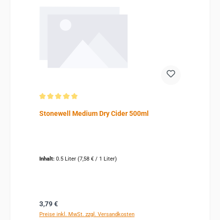
Durchschnittliche Bewertung von 5 von 5 Sternen
Stonewell Medium Dry Cider 500ml
Inhalt:
0.5 Liter
(7,58 € / 1 Liter)
Regulärer Preis:
3,79 €
Preise inkl. MwSt. zzgl. Versandkosten