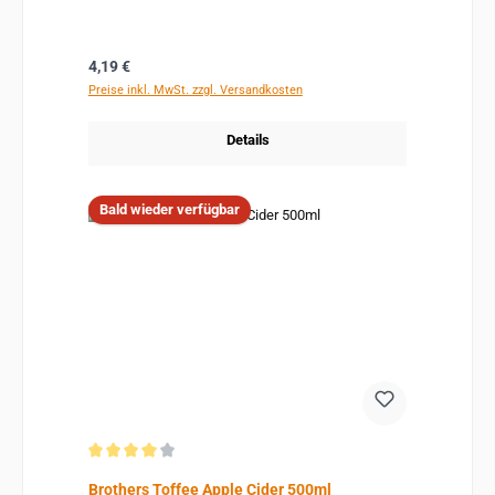
Regulärer Preis:
4,19 €
Preise inkl. MwSt. zzgl. Versandkosten
Details
Bald wieder verfügbar
Durchschnittliche Bewertung von 4 von 5 Sternen
Brothers Toffee Apple Cider 500ml