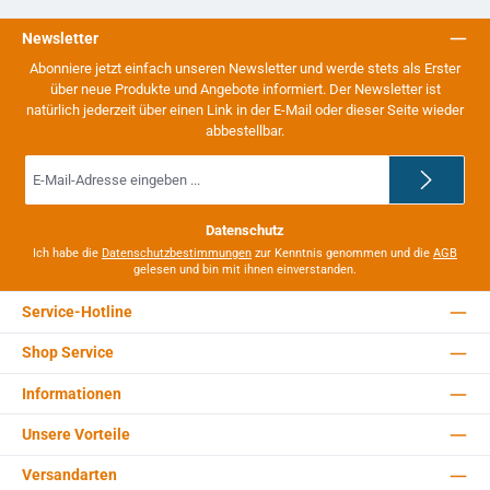
Newsletter
Abonniere jetzt einfach unseren Newsletter und werde stets als Erster
über neue Produkte und Angebote informiert. Der Newsletter ist
natürlich jederzeit über einen Link in der E-Mail oder dieser Seite wieder
abbestellbar.
E-
Mail-
Adresse
*
Datenschutz
Ich habe die
Datenschutzbestimmungen
zur Kenntnis genommen und die
AGB
gelesen und bin mit ihnen einverstanden.
Service-Hotline
Shop Service
Informationen
Unsere Vorteile
Versandarten