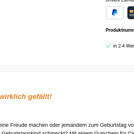
PayPal
Ca
Produktnum
in 2-4 We
rklich gefällt!
g eine Freude machen oder jemandem zum Geburtstag 
 Geburtstagskind schmeckt? Mit einem Gutschein für Cide