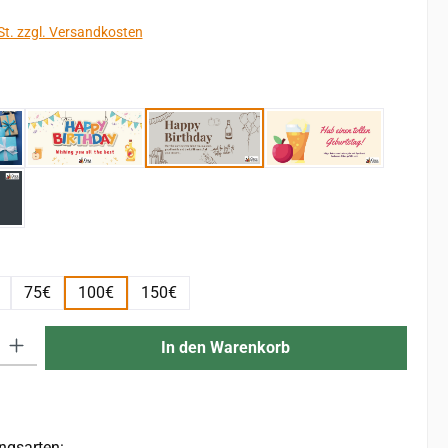
St. zzgl. Versandkosten
len
v 1
Motiv 2
Motiv 3
Motiv 4
v 5
len
75€
100€
150€
 Gib den gewünschten Wert ein oder benutze die Schaltflächen um die An
In den Warenkorb
ngsarten: