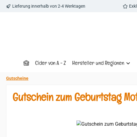
Lieferung innerhalb von 2-4 Werktagen
Exk
 Hauptinhalt springen
Zur Suche springen
Zur Hauptnavigation springen
Cider von A - Z
Hersteller und Regionen
Gutscheine
Gutschein zum Geburtstag Mot
Bildergalerie überspringen