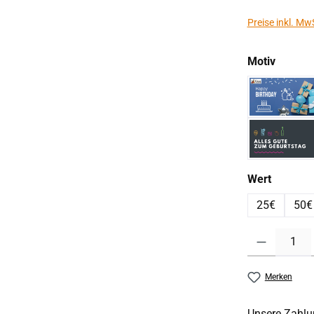
Preise inkl. Mw
auswäh
Motiv
Moti
Moti
auswäh
Wert
25€
50€
Produkt Anzahl:
Merken
Unsere Zahlu