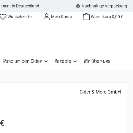
rtiment in Deutschland
Nachhaltige Verpackung
Wunschzettel
Mein Konto
Warenkorb
0,00 €
Rund um den Cider
Rezepte
Wir über uns
Cider & More GmbH
s:
 €