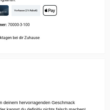
Vorkasse (2% Rabatt)
rd
Apple Pay
mer:
70000-3-100
rktagen bei dir Zuhause
von deinem hervorragenden Geschmack
r kannst du definitiv nichts falsch machen!