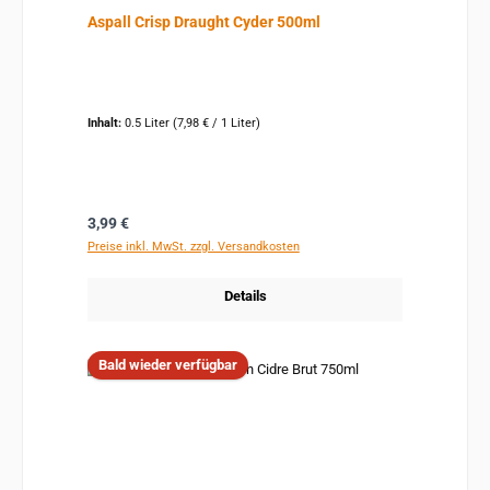
Aspall Crisp Draught Cyder 500ml
Inhalt:
0.5 Liter
(7,98 € / 1 Liter)
Regulärer Preis:
3,99 €
Preise inkl. MwSt. zzgl. Versandkosten
Details
Bald wieder verfügbar