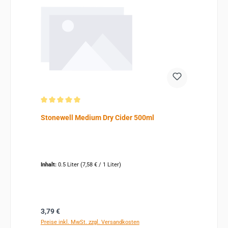
Durchschnittliche Bewertung von 5 von 5 Sternen
Stonewell Medium Dry Cider 500ml
Inhalt:
0.5 Liter
(7,58 € / 1 Liter)
Regulärer Preis:
3,79 €
Preise inkl. MwSt. zzgl. Versandkosten