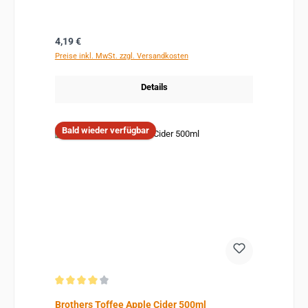
Regulärer Preis:
4,19 €
Preise inkl. MwSt. zzgl. Versandkosten
Details
Bald wieder verfügbar
Durchschnittliche Bewertung von 4 von 5 Sternen
Brothers Toffee Apple Cider 500ml