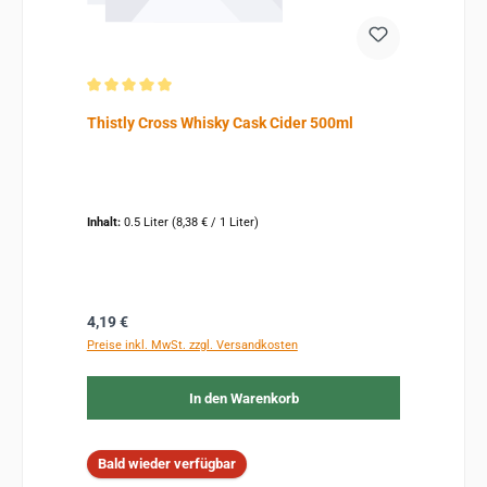
Durchschnittliche Bewertung von 5 von 5 Sternen
Thistly Cross Whisky Cask Cider 500ml
Inhalt:
0.5 Liter
(8,38 € / 1 Liter)
Regulärer Preis:
4,19 €
Preise inkl. MwSt. zzgl. Versandkosten
In den Warenkorb
Bald wieder verfügbar