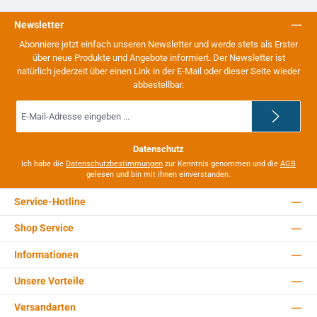
Newsletter
Abonniere jetzt einfach unseren Newsletter und werde stets als Erster
über neue Produkte und Angebote informiert. Der Newsletter ist
natürlich jederzeit über einen Link in der E-Mail oder dieser Seite wieder
abbestellbar.
E-
Mail-
Adresse
*
Datenschutz
Ich habe die
Datenschutzbestimmungen
zur Kenntnis genommen und die
AGB
gelesen und bin mit ihnen einverstanden.
Service-Hotline
Shop Service
Informationen
Unsere Vorteile
Versandarten