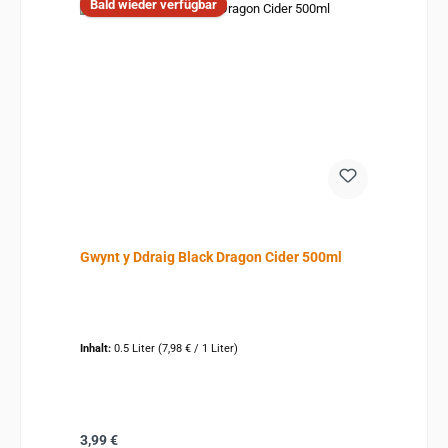
Bald wieder verfügbar
Gwynt y Ddraig Black Dragon Cider 500ml
Inhalt:
0.5 Liter
(7,98 € / 1 Liter)
Regulärer Preis:
3,99 €