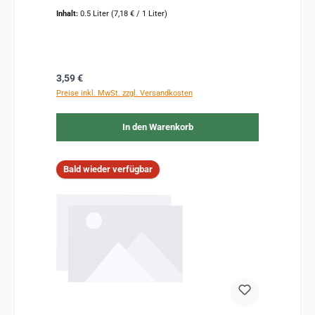
Inhalt:
0.5 Liter
(7,18 € / 1 Liter)
Regulärer Preis:
3,59 €
Preise inkl. MwSt. zzgl. Versandkosten
In den Warenkorb
Bald wieder verfügbar