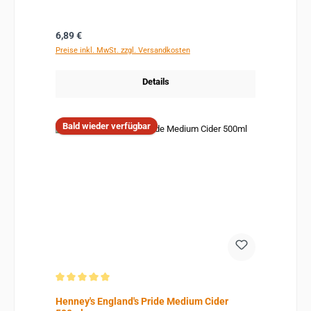
Regulärer Preis:
6,89 €
Preise inkl. MwSt. zzgl. Versandkosten
Details
Bald wieder verfügbar
Durchschnittliche Bewertung von 5 von 5 Sternen
Henney's England's Pride Medium Cider