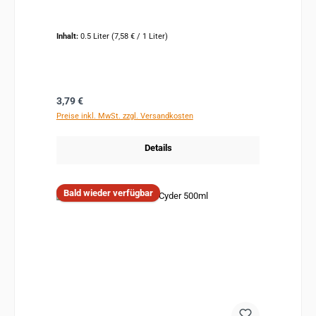
Inhalt:
0.5 Liter
(7,58 € / 1 Liter)
Regulärer Preis:
3,79 €
Preise inkl. MwSt. zzgl. Versandkosten
Details
Bald wieder verfügbar