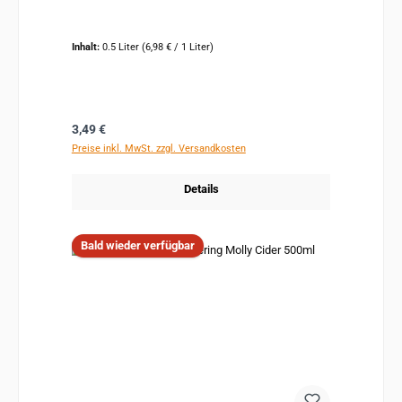
Inhalt:
0.5 Liter
(6,98 € / 1 Liter)
Regulärer Preis:
3,49 €
Preise inkl. MwSt. zzgl. Versandkosten
Details
Bald wieder verfügbar