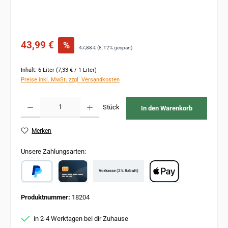
Verkaufspreis:
43,99 €
%
Regulärer Preis:
47,88 €
(8.12% gespart)
Inhalt:
6 Liter
(7,33 € / 1 Liter)
Preise inkl. MwSt. zzgl. Versandkosten
Produkt Anzahl: Gib den gewünschten Wert ein oder benutze die Schaltflächen um 
Stück
In den Warenkorb
Merken
Unsere Zahlungsarten:
Vorkasse (2% Rabatt)
PayPal
Card
Apple Pay
Produktnummer:
18204
in 2-4 Werktagen bei dir Zuhause