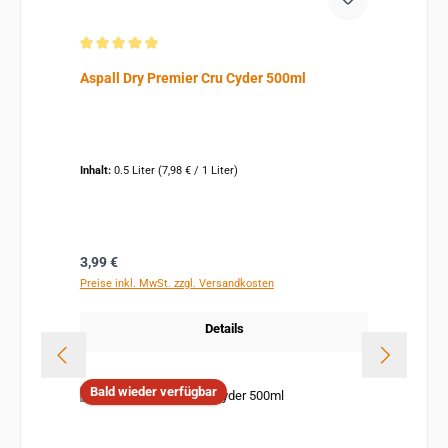
Durchschnittliche Bewertung von 5 von 5 Sternen
Aspall Dry Premier Cru Cyder 500ml
Inhalt:
0.5 Liter
(7,98 € / 1 Liter)
Regulärer Preis:
3,99 €
Preise inkl. MwSt. zzgl. Versandkosten
Details
Bald wieder verfügbar