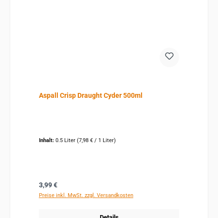
Aspall Crisp Draught Cyder 500ml
Inhalt:
0.5 Liter
(7,98 € / 1 Liter)
Regulärer Preis:
3,99 €
Preise inkl. MwSt. zzgl. Versandkosten
Details