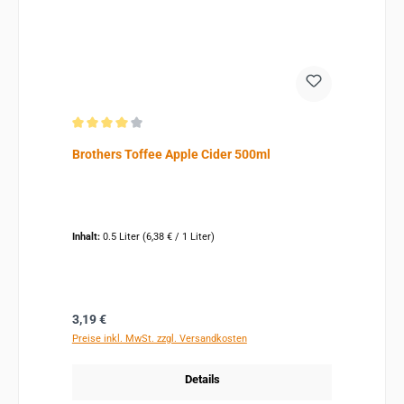
Durchschnittliche Bewertung von 4 von 5 Sternen
Brothers Toffee Apple Cider 500ml
Inhalt:
0.5 Liter
(6,38 € / 1 Liter)
Regulärer Preis:
3,19 €
Preise inkl. MwSt. zzgl. Versandkosten
Details