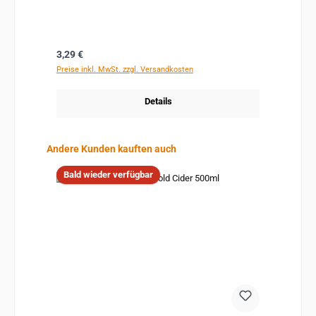
Regulärer Preis:
3,29 €
Preise inkl. MwSt. zzgl. Versandkosten
Details
Produktgalerie überspringen
Andere Kunden kauften auch
Bald wieder verfügbar