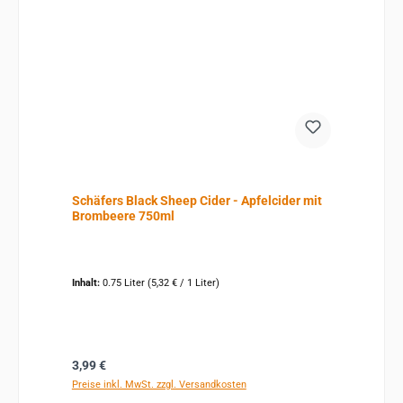
Schäfers Black Sheep Cider - Apfelcider mit
Brombeere 750ml
Inhalt:
0.75 Liter
(5,32 € / 1 Liter)
Regulärer Preis:
3,99 €
Preise inkl. MwSt. zzgl. Versandkosten