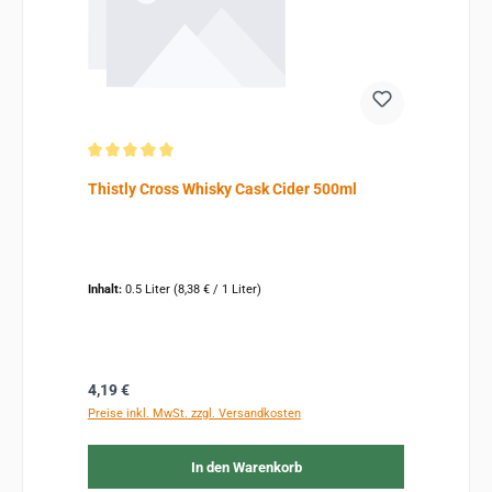
Durchschnittliche Bewertung von 5 von 5 Sternen
Thistly Cross Whisky Cask Cider 500ml
Inhalt:
0.5 Liter
(8,38 € / 1 Liter)
Regulärer Preis:
4,19 €
Preise inkl. MwSt. zzgl. Versandkosten
In den Warenkorb