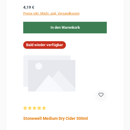
Regulärer Preis:
4,19 €
Preise inkl. MwSt. zzgl. Versandkosten
In den Warenkorb
Bald wieder verfügbar
Durchschnittliche Bewertung von 5 von 5 Sternen
Stonewell Medium Dry Cider 500ml