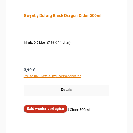
Gwynt y Ddraig Black Dragon Cider 500ml
Inhalt:
0.5 Liter
(7,98 € / 1 Liter)
Regulärer Preis:
3,99 €
Preise inkl. MwSt. zzgl. Versandkosten
Details
Bald wieder verfügbar