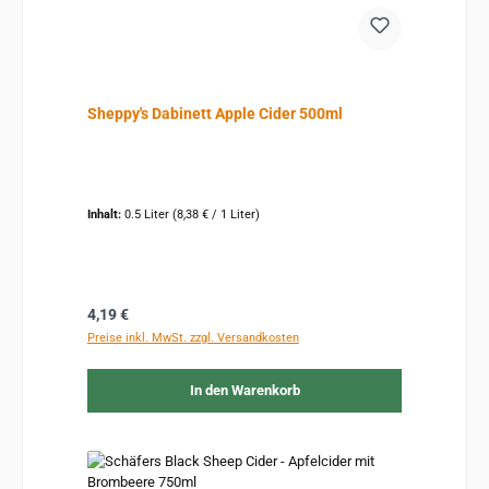
Sheppy's Dabinett Apple Cider 500ml
Inhalt:
0.5 Liter
(8,38 € / 1 Liter)
Regulärer Preis:
4,19 €
Preise inkl. MwSt. zzgl. Versandkosten
In den Warenkorb