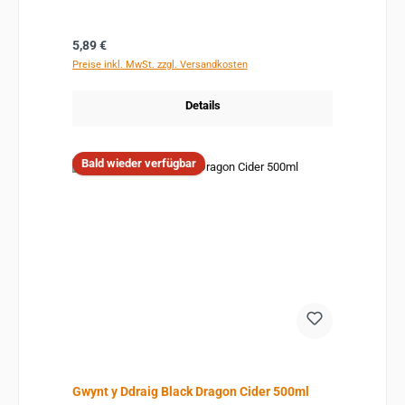
Regulärer Preis:
5,89 €
Preise inkl. MwSt. zzgl. Versandkosten
Details
Bald wieder verfügbar
Gwynt y Ddraig Black Dragon Cider 500ml