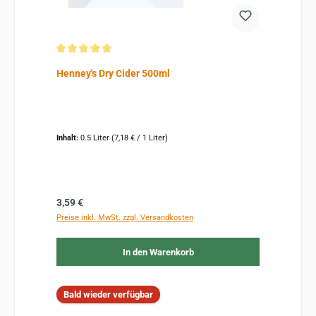
Durchschnittliche Bewertung von 5 von 5 Sternen
Henney's Dry Cider 500ml
Inhalt:
0.5 Liter
(7,18 € / 1 Liter)
Regulärer Preis:
3,59 €
Preise inkl. MwSt. zzgl. Versandkosten
In den Warenkorb
Bald wieder verfügbar