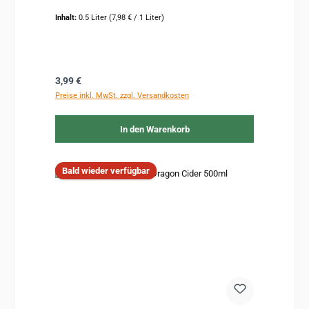
Inhalt:
0.5 Liter
(7,98 € / 1 Liter)
Regulärer Preis:
3,99 €
Preise inkl. MwSt. zzgl. Versandkosten
In den Warenkorb
Bald wieder verfügbar