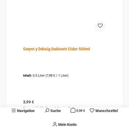
Gwynt y Ddraig Dabinett Cider 500ml
Inhalt:
0.5 Liter
(7,98 € / 1 Liter)
Regulärer Preis:
3,99 €
Preise inkl. MwSt. zzgl. Versandkosten
Navigation
Suche
Wunschzettel
0,00 €
Details
Mein Konto