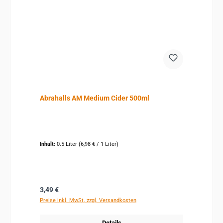
Abrahalls AM Medium Cider 500ml
Inhalt:
0.5 Liter
(6,98 € / 1 Liter)
Regulärer Preis:
3,49 €
Preise inkl. MwSt. zzgl. Versandkosten
Details