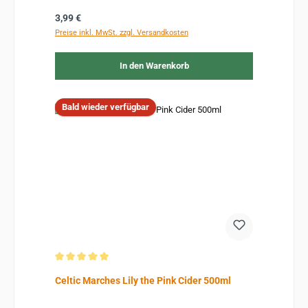
Regulärer Preis:
3,99 €
Preise inkl. MwSt. zzgl. Versandkosten
In den Warenkorb
Bald wieder verfügbar
Durchschnittliche Bewertung von 5 von 5 Sternen
Celtic Marches Lily the Pink Cider 500ml