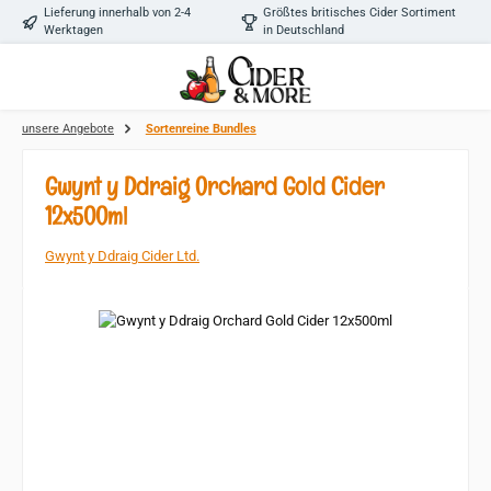
Lieferung innerhalb von 2-4
Größtes britisches Cider Sortiment
Zum Hauptinhalt springen
Werktagen
in Deutschland
unsere Angebote
Sortenreine Bundles
Gwynt y Ddraig Orchard Gold Cider
12x500ml
Gwynt y Ddraig Cider Ltd.
Bildergalerie überspringen