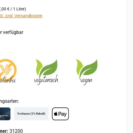
,00 € / 1 Liter)
St. zzgl. Versandkosten
r verfügbar
ngsarten:
Vorkasse (2% Rabatt)
rd
Apple Pay
mer:
31200