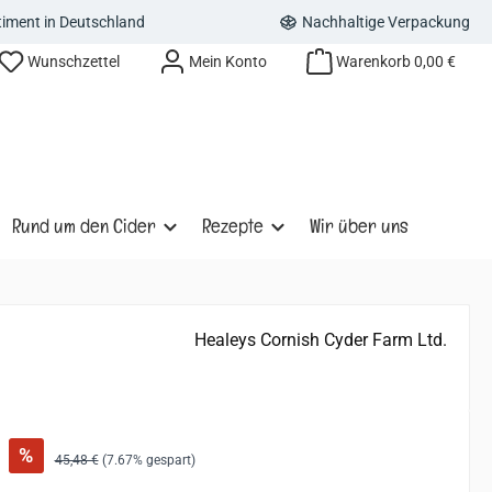
rtiment in Deutschland
Nachhaltige Verpackung
Wunschzettel
Mein Konto
Warenkorb
0,00 €
Rund um den Cider
Rezepte
Wir über uns
Healeys Cornish Cyder Farm Ltd.
:
%
Regulärer Preis:
45,48 €
(7.67% gespart)