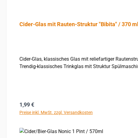
Cider-Glas mit Rauten-Struktur "Bibita" / 370 m
Cider-Glas, klassisches Glas mit reliefartiger Rautenstruktur - wertet jeden Inhalt optisch auf! Ma
Trendig-klassisches Trinkglas mit Struktur Spülmasch
Regulärer Preis:
1,99 €
Preise inkl. MwSt. zzgl. Versandkosten