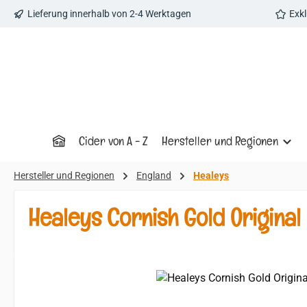
Lieferung innerhalb von 2-4 Werktagen
Exk
 Hauptinhalt springen
Zur Suche springen
Zur Hauptnavigation springen
Cider von A - Z
Hersteller und Regionen
Hersteller und Regionen
England
Healeys
Healeys Cornish Gold Origina
Bildergalerie überspringen