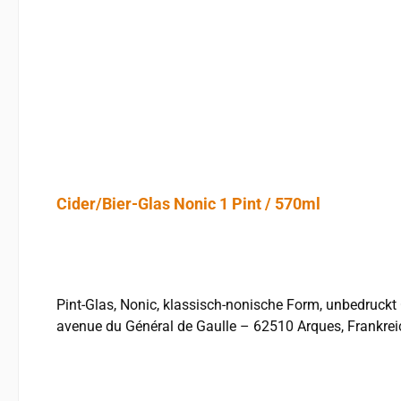
Cider/Bier-Glas Nonic 1 Pint / 570ml
Pint-Glas, Nonic, klassisch-nonische Form, unbedruckt Cider, serviert in einem ordentlichen Pint-Glas - schmeckt doppelt gut! Hersteller: Arcoroc / ARC INTERNATIONAL, 104,
avenue du Général de Gaulle – 62510 Arques, Frankrei