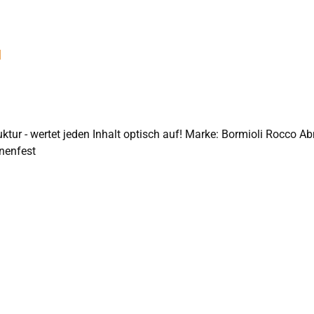
l
rke: Bormioli Rocco Abmessungen: 78 x 145 mm (Ø x Höhe) Inhalt: 37cl
inenfest
In den Warenkorb