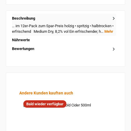
Beschreibung
… im 12er-Pack zum Spar-Preis holzig • spritzig • halbtrocken •
erfrischend Medium Dry, 8,2% vol Ein erfrischender, h…
Mehr
Nährwerte
Bewertungen
Produktgalerie überspringen
Andere Kunden kauften auch
Bald wieder verfügbar