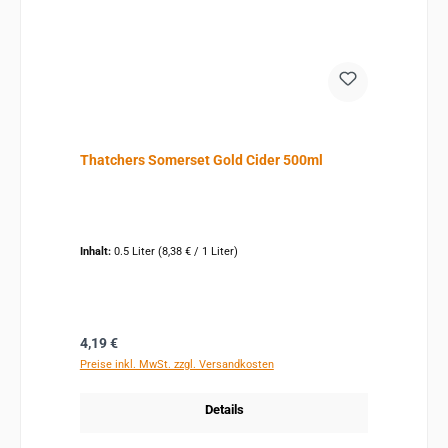
Thatchers Somerset Gold Cider 500ml
Inhalt:
0.5 Liter
(8,38 € / 1 Liter)
Regulärer Preis:
4,19 €
Preise inkl. MwSt. zzgl. Versandkosten
Details