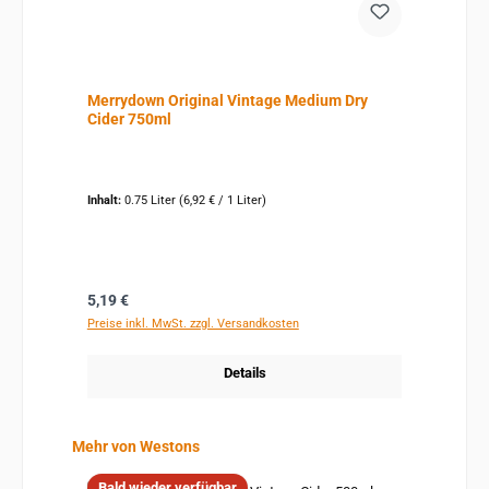
Merrydown Original Vintage Medium Dry
Cider 750ml
Inhalt:
0.75 Liter
(6,92 € / 1 Liter)
Regulärer Preis:
5,19 €
Preise inkl. MwSt. zzgl. Versandkosten
Details
Produktgalerie überspringen
Mehr von Westons
Bald wieder verfügbar