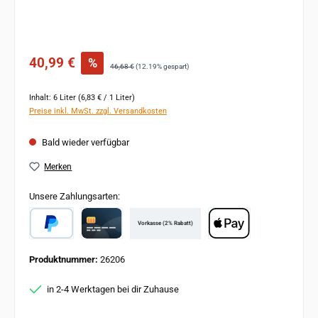
Verkaufspreis:
40,99 €
%
Regulärer Preis:
46,68 €
(12.19% gespart)
Inhalt:
6 Liter
(6,83 € / 1 Liter)
Preise inkl. MwSt. zzgl. Versandkosten
Bald wieder verfügbar
Merken
Unsere Zahlungsarten:
Vorkasse (2% Rabatt)
PayPal
Card
Apple Pay
Produktnummer:
26206
in 2-4 Werktagen bei dir Zuhause