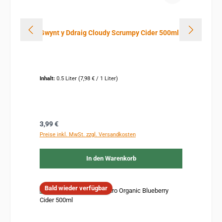
Gwynt y Ddraig Cloudy Scrumpy Cider 500ml
Inhalt:
0.5 Liter
(7,98 € / 1 Liter)
Regulärer Preis:
3,99 €
Preise inkl. MwSt. zzgl. Versandkosten
In den Warenkorb
Bald wieder verfügbar