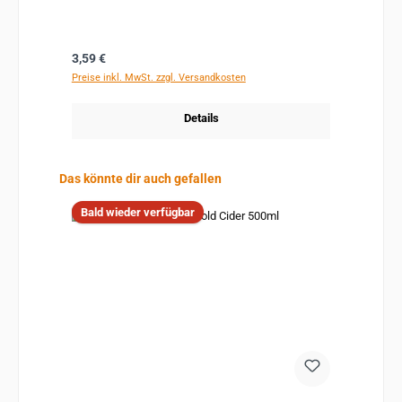
Regulärer Preis:
3,59 €
Preise inkl. MwSt. zzgl. Versandkosten
Details
Produktgalerie überspringen
Das könnte dir auch gefallen
Bald wieder verfügbar