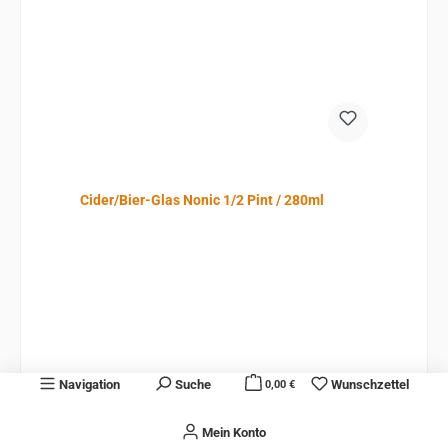
Cider/Bier-Glas Nonic 1/2 Pint / 280ml
Regulärer Preis:
2,99 €
Navigation
Suche
Wunschzettel
0,00 €
Preise inkl. MwSt. zzgl. Versandkosten
Mein Konto