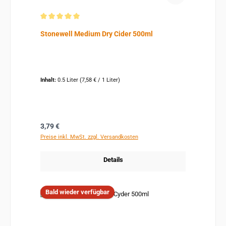
Durchschnittliche Bewertung von 5 von 5 Sternen
Stonewell Medium Dry Cider 500ml
Inhalt:
0.5 Liter
(7,58 € / 1 Liter)
Regulärer Preis:
3,79 €
Preise inkl. MwSt. zzgl. Versandkosten
Details
Bald wieder verfügbar