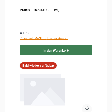
Inhalt:
0.5 Liter
(8,38 € / 1 Liter)
Regulärer Preis:
4,19 €
Preise inkl. MwSt. zzgl. Versandkosten
In den Warenkorb
Bald wieder verfügbar