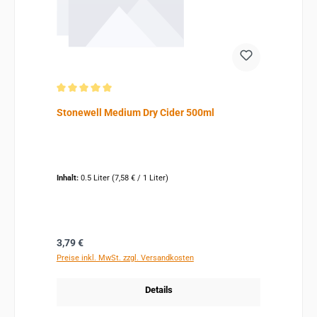
Durchschnittliche Bewertung von 5 von 5 Sternen
Stonewell Medium Dry Cider 500ml
Inhalt:
0.5 Liter
(7,58 € / 1 Liter)
Regulärer Preis:
3,79 €
Preise inkl. MwSt. zzgl. Versandkosten
Details