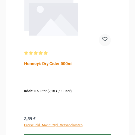
Durchschnittliche Bewertung von 5 von 5 Sternen
Henney's Dry Cider 500ml
Inhalt:
0.5 Liter
(7,18 € / 1 Liter)
Regulärer Preis:
3,59 €
Preise inkl. MwSt. zzgl. Versandkosten