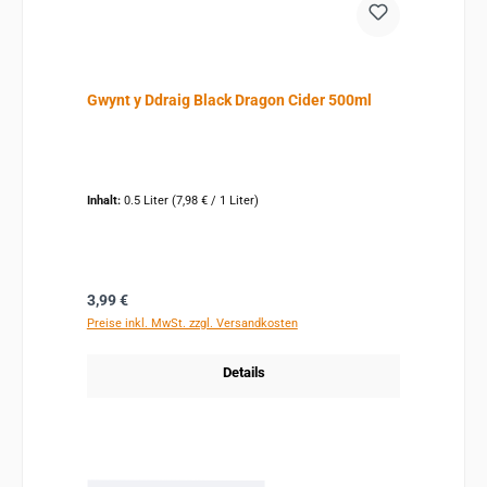
Gwynt y Ddraig Black Dragon Cider 500ml
Inhalt:
0.5 Liter
(7,98 € / 1 Liter)
Regulärer Preis:
3,99 €
Preise inkl. MwSt. zzgl. Versandkosten
Details