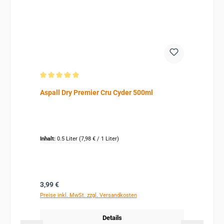
Durchschnittliche Bewertung von 5 von 5 Sternen
Aspall Dry Premier Cru Cyder 500ml
Inhalt:
0.5 Liter
(7,98 € / 1 Liter)
Regulärer Preis:
3,99 €
Preise inkl. MwSt. zzgl. Versandkosten
Details