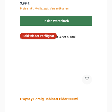
Regulärer Preis:
3,99 €
Preise inkl. MwSt. zzgl. Versandkosten
In den Warenkorb
Bald wieder verfügbar
Gwynt y Ddraig Dabinett Cider 500ml