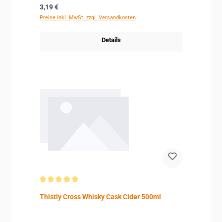
Regulärer Preis:
3,19 €
Preise inkl. MwSt. zzgl. Versandkosten
Details
Durchschnittliche Bewertung von 5 von 5 Sternen
Thistly Cross Whisky Cask Cider 500ml