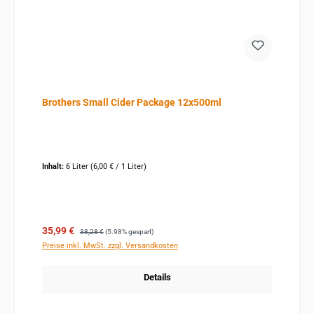
Brothers Small Cider Package 12x500ml
Inhalt:
6 Liter
(6,00 € / 1 Liter)
Verkaufspreis:
Regulärer Preis:
35,99 €
38,28 €
(5.98% gespart)
Preise inkl. MwSt. zzgl. Versandkosten
Details