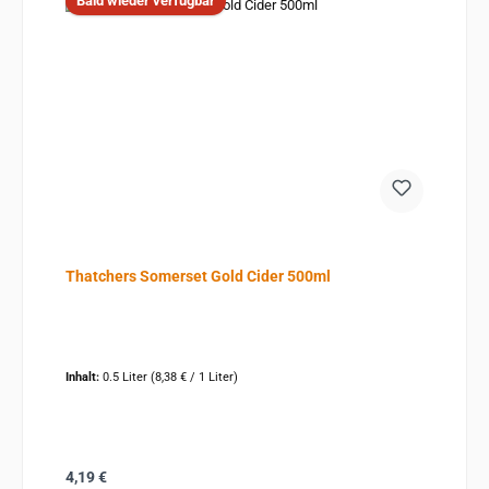
Bald wieder verfügbar
Thatchers Somerset Gold Cider 500ml
Inhalt:
0.5 Liter
(8,38 € / 1 Liter)
Regulärer Preis:
4,19 €