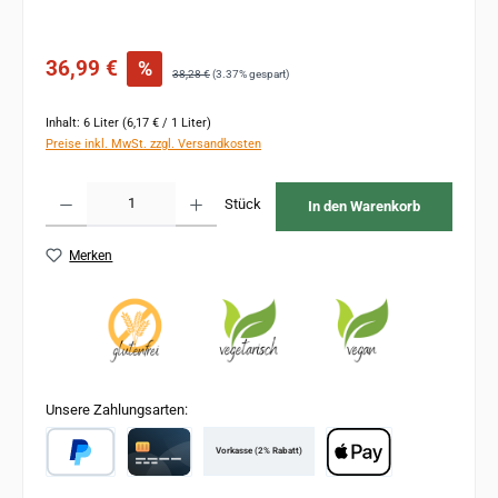
Verkaufspreis:
36,99 €
%
Regulärer Preis:
38,28 €
(3.37% gespart)
Inhalt:
6 Liter
(6,17 € / 1 Liter)
Preise inkl. MwSt. zzgl. Versandkosten
Produkt Anzahl: Gib den gewünschten Wert ein oder benutze die Schaltflächen um 
Stück
In den Warenkorb
Merken
Unsere Zahlungsarten:
Vorkasse (2% Rabatt)
PayPal
Card
Apple Pay