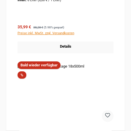
Inhalt:
6 Liter
(6,00 € / 1 Liter)
Verkaufspreis:
Regulärer Preis:
35,99 €
38,28 €
(5.98% gespart)
Preise inkl. MwSt. zzgl. Versandkosten
Details
Bald wieder verfügbar
Rabatt
%