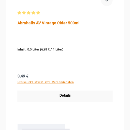
Durchschnittliche Bewertung von 5 von 5 Sternen
Abrahalls AV Vintage Cider 500ml
Inhalt:
0.5 Liter
(6,98 € / 1 Liter)
Regulärer Preis:
3,49 €
Preise inkl. MwSt. zzgl. Versandkosten
Details