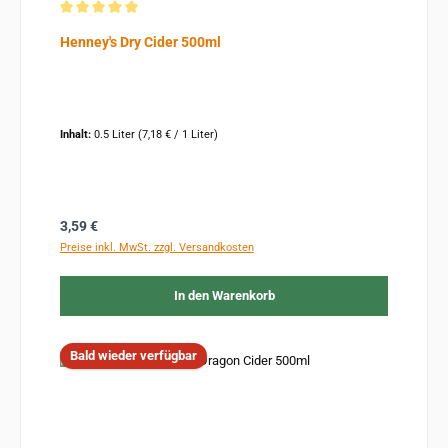
Durchschnittliche Bewertung von 5 von 5 Sternen
Henney's Dry Cider 500ml
Inhalt:
0.5 Liter
(7,18 € / 1 Liter)
Regulärer Preis:
3,59 €
Preise inkl. MwSt. zzgl. Versandkosten
In den Warenkorb
Bald wieder verfügbar