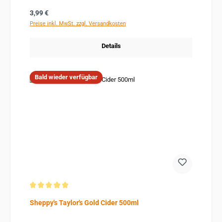
Regulärer Preis:
3,99 €
Preise inkl. MwSt. zzgl. Versandkosten
Details
Bald wieder verfügbar
Durchschnittliche Bewertung von 5 von 5 Sternen
Sheppy's Taylor's Gold Cider 500ml