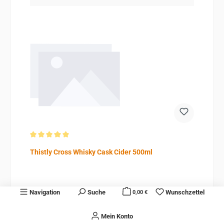
Durchschnittliche Bewertung von 5 von 5 Sternen
Thistly Cross Whisky Cask Cider 500ml
Navigation
Suche
Wunschzettel
0,00 €
Inhalt:
0.5 Liter
(8,38 € / 1 Liter)
Mein Konto