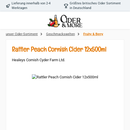
Lieferung innerhalb von 2-4
Größtes britisches Cider Sortiment
Zum Hauptinhalt springen
Werktagen
in Deutschland
unser Cider-Sortiment
Geschmackswelten
Fruity & Berry
Rattler Peach Cornish Cider 12x500ml
Healeys Cornish Cyder Farm Ltd.
Bildergalerie überspringen