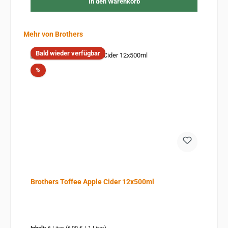
In den Warenkorb
Produktgalerie überspringen
Mehr von Brothers
Bald wieder verfügbar
Rabatt
%
Brothers Toffee Apple Cider 12x500ml