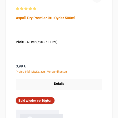
Durchschnittliche Bewertung von 5 von 5 Sternen
Aspall Dry Premier Cru Cyder 500ml
Inhalt:
0.5 Liter
(7,98 € / 1 Liter)
Regulärer Preis:
3,99 €
Preise inkl. MwSt. zzgl. Versandkosten
Details
Bald wieder verfügbar