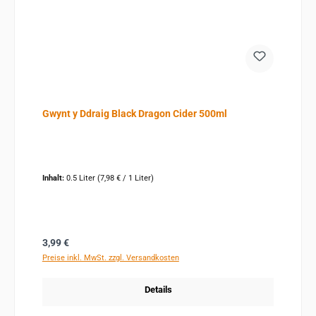
Gwynt y Ddraig Black Dragon Cider 500ml
Inhalt:
0.5 Liter
(7,98 € / 1 Liter)
Regulärer Preis:
3,99 €
Preise inkl. MwSt. zzgl. Versandkosten
Details