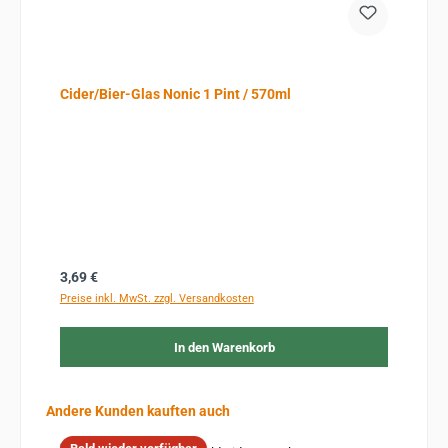
Cider/Bier-Glas Nonic 1 Pint / 570ml
Regulärer Preis:
3,69 €
Preise inkl. MwSt. zzgl. Versandkosten
In den Warenkorb
Produktgalerie überspringen
Andere Kunden kauften auch