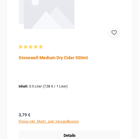
Durchschnittliche Bewertung von 5 von 5 Sternen
Stonewell Medium Dry Cider 500ml
Inhalt:
0.5 Liter
(7,58 € / 1 Liter)
Regulärer Preis:
3,79 €
Preise inkl. MwSt. zzgl. Versandkosten
Details