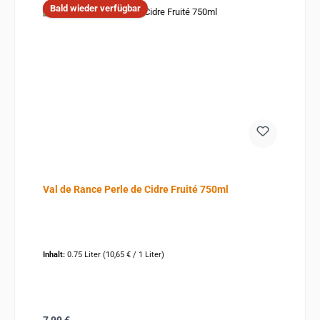
Bald wieder verfügbar
Val de Rance Perle de Cidre Fruité 750ml
Inhalt:
0.75 Liter
(10,65 € / 1 Liter)
Regulärer Preis: