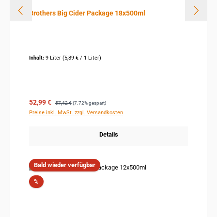
Brothers Big Cider Package 18x500ml
Inhalt:
9 Liter
(5,89 € / 1 Liter)
Verkaufspreis:
Regulärer Preis:
52,99 €
57,42 €
(7.72% gespart)
Preise inkl. MwSt. zzgl. Versandkosten
Details
Bald wieder verfügbar
Rabatt
%