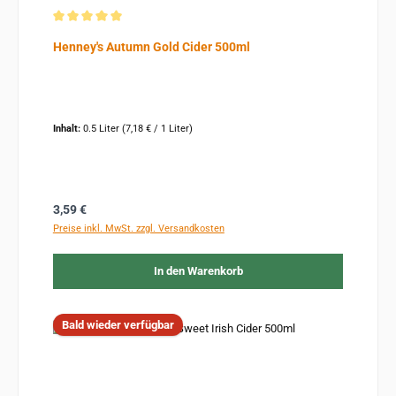
Durchschnittliche Bewertung von 5 von 5 Sternen
Henney's Autumn Gold Cider 500ml
Inhalt:
0.5 Liter
(7,18 € / 1 Liter)
Regulärer Preis:
3,59 €
Preise inkl. MwSt. zzgl. Versandkosten
In den Warenkorb
Bald wieder verfügbar