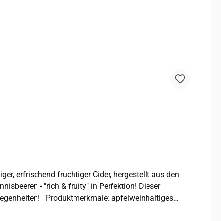
n - "rich & fruity" in Perfektion! Dieser
pfelweinhaltiges
Getränk Hinweis für Allergiker: enthält Sulfite enthält 4.0 % vol. Alkohol Hersteller: Thatchers Cider Co Ltd, Somerset, BS25 5RA Hergestellt und abgefüllt in Großbritannien