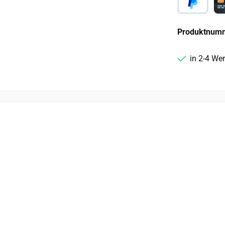
PayPal
Ca
Produktnum
in 2-4 We