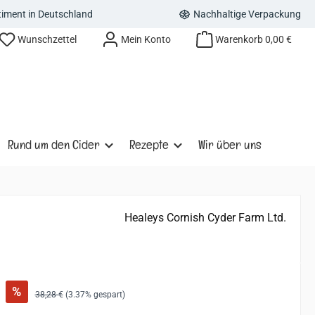
rtiment in Deutschland
Nachhaltige Verpackung
Wunschzettel
Mein Konto
Warenkorb
0,00 €
Rund um den Cider
Rezepte
Wir über uns
Healeys Cornish Cyder Farm Ltd.
:
%
Regulärer Preis:
38,28 €
(3.37% gespart)