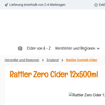
Lieferung innerhalb von 2-4 Werktagen
Exk
 Hauptinhalt springen
Zur Suche springen
Zur Hauptnavigation springen
Cider von A - Z
Hersteller und Regionen
Hersteller und Regionen
England
Rattler Cornish Cider
Rattler Zero Cider 12x500ml
Bildergalerie überspringen