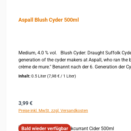
Aspall Blush Cyder 500ml
Medium, 4.0 % vol. Blush Cyder: Draught Suffolk Cyder, versetzt mit einem feinen Schuss Brombeersaft - was die dezente, lachsrosa Färbung erklärt. "Named after the 6th
generation of the cyder makers at Aspall, who ran the 
crème de mure." Benannt nach der 6. Generation der Cyder-Hersteller bei Aspall, die das Unternehmen 40 Jahre lang leiteten, ersetzt Aspalls Variante eines klassischen Kir
Royal Champagner und Crème de Cassis durch Cyder und Crème de Mure. Produktmerkmale: apfelweinhaltiges Getränk Hinweis f
Inhalt:
0.5 Liter
(7,98 € / 1 Liter)
Regulärer Preis:
3,99 €
Preise inkl. MwSt. zzgl. Versandkosten
Bald wieder verfügbar