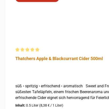
Durchschnittliche Bewertung von 5 von 5 Sternen
Thatchers Apple & Blackcurrant Cider 500ml
süß • spritzig • erfrischend • aromatisch Sweet and Fruity, 4.0 % vol. Thatchers Apple and Blackcurrant ist ein reichhaltiger, erfrischend fruchtiger Cider, hergestellt aus den
süßesten Tafeläpfeln, einem frischen Beerenaroma und ei
erfrischende Cider eignet sich hervorragend für Feierlichkeiten oder e
Inhalt:
0.5 Liter
(8,38 € / 1 Liter)