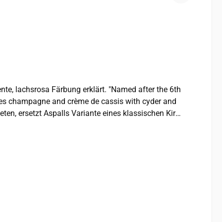
places champagne and crème de cassis with cyder and
ol. Alkohol Produzent: Molson Coors Beverage Company, The Cyder House, Aspall Hall, Debenham, Suffolk IP14 6PD Hergestellt und abgefüllt in Großbritannien