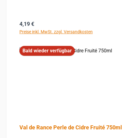
Regulärer Preis:
4,19 €
Preise inkl. MwSt. zzgl. Versandkosten
Bald wieder verfügbar
Val de Rance Perle de Cidre Fruité 750ml