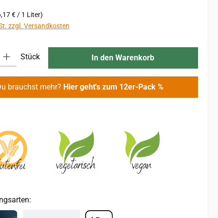
,17 € / 1 Liter)
St. zzgl. Versandkosten
 Gib den gewünschten Wert ein oder benutze die Schaltflächen um die An
Stück
In den Warenkorb
Du brauchst mehr?
Hier geht's zum 12er-Pack %
ngsarten: