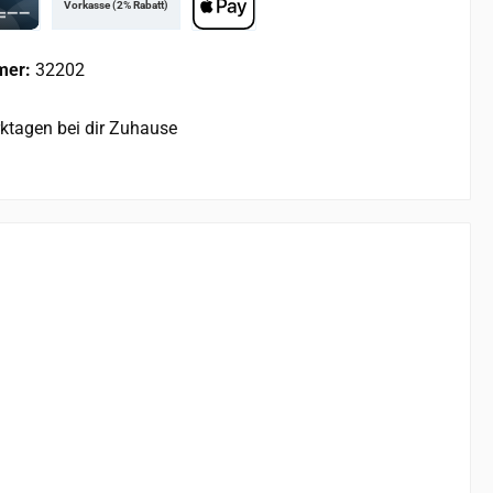
Vorkasse (2% Rabatt)
rd
Apple Pay
mer:
32202
rktagen bei dir Zuhause