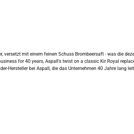
business for 40 years, Aspall's twist on a classic Kir Royal re
ür Allergiker: enthält Sulfite enthält 4.0 %
v
In den Warenkorb