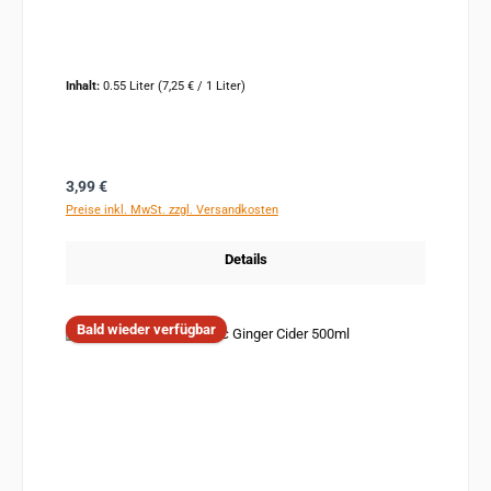
Inhalt:
0.55 Liter
(7,25 € / 1 Liter)
Regulärer Preis:
3,99 €
Preise inkl. MwSt. zzgl. Versandkosten
Details
Bald wieder verfügbar