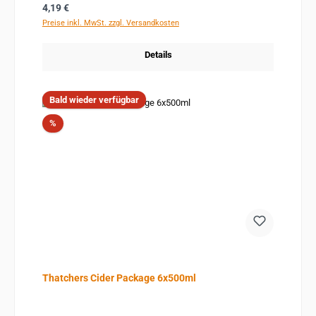
Regulärer Preis:
4,19 €
Preise inkl. MwSt. zzgl. Versandkosten
Details
Bald wieder verfügbar
Rabatt
%
Thatchers Cider Package 6x500ml