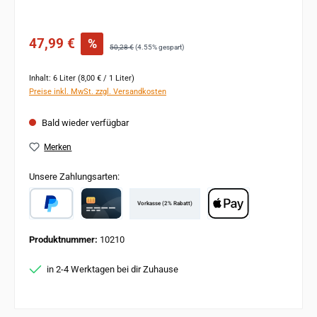
Verkaufspreis:
47,99 €
%
Regulärer Preis:
50,28 €
(4.55% gespart)
Inhalt:
6 Liter
(8,00 € / 1 Liter)
Preise inkl. MwSt. zzgl. Versandkosten
Bald wieder verfügbar
Merken
Unsere Zahlungsarten:
Vorkasse (2% Rabatt)
PayPal
Card
Apple Pay
Produktnummer:
10210
in 2-4 Werktagen bei dir Zuhause