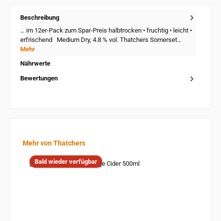
Beschreibung
… im 12er-Pack zum Spar-Preis halbtrocken • fruchtig • leicht •
erfrischend Medium Dry, 4.8 % vol. Thatchers Somerset…
Mehr
Nährwerte
Bewertungen
Produktgalerie überspringen
Mehr von Thatchers
Bald wieder verfügbar