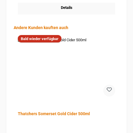
Details
Produktgalerie überspringen
Andere Kunden kauften auch
Bald wieder verfügbar
Thatchers Somerset Gold Cider 500ml