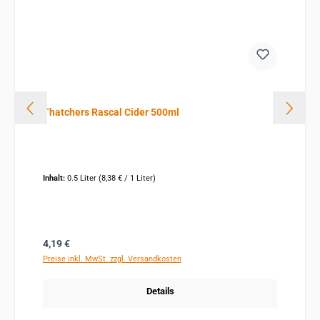
Thatchers Rascal Cider 500ml
Inhalt:
0.5 Liter
(8,38 € / 1 Liter)
Regulärer Preis:
4,19 €
Preise inkl. MwSt. zzgl. Versandkosten
Details