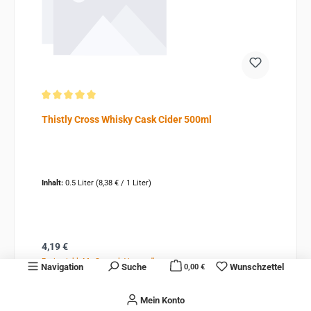
Durchschnittliche Bewertung von 5 von 5 Sternen
Thistly Cross Whisky Cask Cider 500ml
Inhalt:
0.5 Liter
(8,38 € / 1 Liter)
Regulärer Preis:
4,19 €
Preise inkl. MwSt. zzgl. Versandkosten
Navigation
Suche
Wunschzettel
0,00 €
In den Warenkorb
Mein Konto