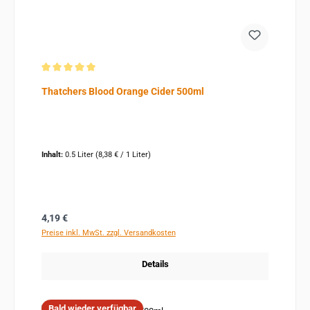
Durchschnittliche Bewertung von 5 von 5 Sternen
Thatchers Blood Orange Cider 500ml
Inhalt:
0.5 Liter
(8,38 € / 1 Liter)
Regulärer Preis:
4,19 €
Preise inkl. MwSt. zzgl. Versandkosten
Details
Bald wieder verfügbar