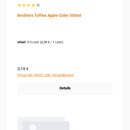
Durchschnittliche Bewertung von 4 von 5 Sternen
Brothers Toffee Apple Cider 500ml
Inhalt:
0.5 Liter
(6,38 € / 1 Liter)
Regulärer Preis:
3,19 €
Preise inkl. MwSt. zzgl. Versandkosten
Details