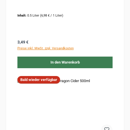
Inhalt:
0.5 Liter
(6,98 € / 1 Liter)
Regulärer Preis:
3,49 €
Preise inkl. MwSt. zzgl. Versandkosten
In den Warenkorb
Bald wieder verfügbar