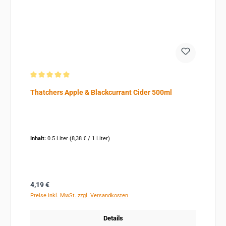
Durchschnittliche Bewertung von 5 von 5 Sternen
Thatchers Apple & Blackcurrant Cider 500ml
Inhalt:
0.5 Liter
(8,38 € / 1 Liter)
Regulärer Preis:
4,19 €
Preise inkl. MwSt. zzgl. Versandkosten
Details