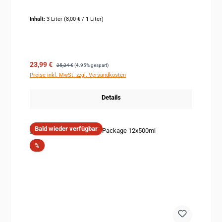
Inhalt:
3 Liter
(8,00 € / 1 Liter)
Verkaufspreis:
Regulärer Preis:
23,99 €
25,24 €
(4.95% gespart)
Preise inkl. MwSt. zzgl. Versandkosten
Details
Bald wieder verfügbar
Rabatt
%