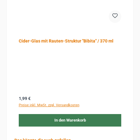
Cider-Glas mit Rauten-Struktur "Bibita" / 370 ml
Regulärer Preis:
1,99 €
Preise inkl. MwSt. zzgl. Versandkosten
In den Warenkorb
Produktgalerie überspringen