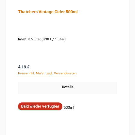
Thatchers Vintage Cider 500ml
Inhalt:
0.5 Liter
(8,38 € / 1 Liter)
Regulärer Preis:
4,19 €
Preise inkl. MwSt. zzgl. Versandkosten
Details
Bald wieder verfügbar