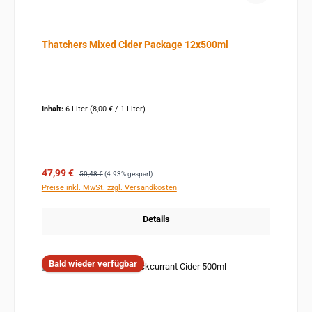
Thatchers Mixed Cider Package 12x500ml
Inhalt:
6 Liter
(8,00 € / 1 Liter)
Verkaufspreis:
Regulärer Preis:
47,99 €
50,48 €
(4.93% gespart)
Preise inkl. MwSt. zzgl. Versandkosten
Details
Bald wieder verfügbar