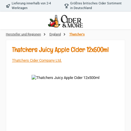
Lieferung innerhalb von 2-4
Größtes britisches Cider Sortiment
Zum Hauptinhalt springen
Werktagen
in Deutschland
Hersteller und Regionen
England
Thatcher's
Thatchers Juicy Apple Cider 12x500ml
Thatchers Cider Company Ltd.
Bildergalerie überspringen