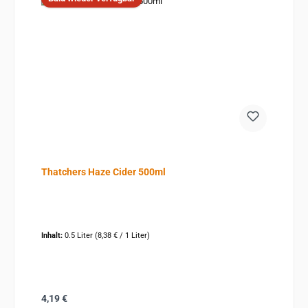
Thatchers Haze Cider 500ml
Inhalt:
0.5 Liter
(8,38 € / 1 Liter)
Regulärer Preis:
4,19 €