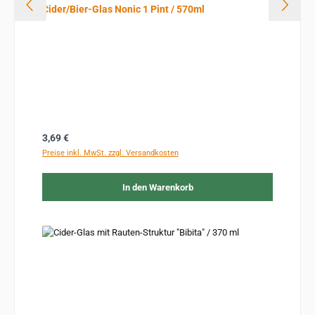
Cider/Bier-Glas Nonic 1 Pint / 570ml
Regulärer Preis:
3,69 €
Preise inkl. MwSt. zzgl. Versandkosten
In den Warenkorb