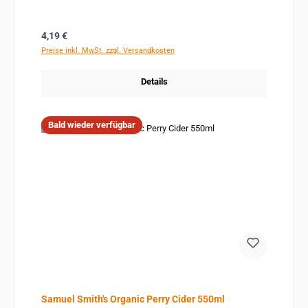
Regulärer Preis:
4,19 €
Preise inkl. MwSt. zzgl. Versandkosten
Details
Bald wieder verfügbar
Samuel Smith's Organic Perry Cider 550ml