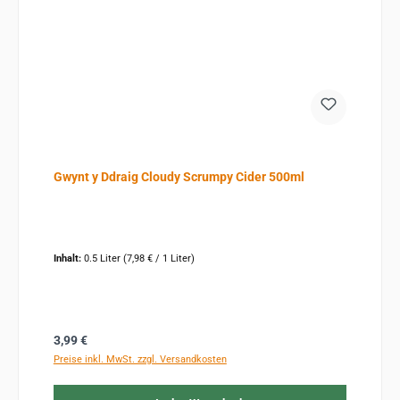
Gwynt y Ddraig Cloudy Scrumpy Cider 500ml
Inhalt:
0.5 Liter
(7,98 € / 1 Liter)
Regulärer Preis:
3,99 €
Preise inkl. MwSt. zzgl. Versandkosten