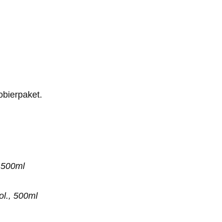
obierpaket.
 500ml
ol., 500ml