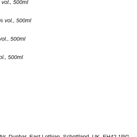
vol., 500ml
 vol., 500ml
ol., 500ml
l., 500ml
 Nr. Dunbar, East Lothian, Schottland, UK, EH42 1RG