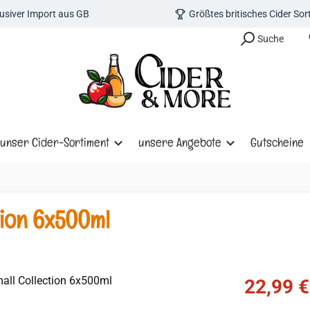
lusiver Import aus GB
Größtes britisches Cider So
Suche
unser Cider-Sortiment
unsere Angebote
Gutscheine
tion 6x500ml
Verkaufspreis
22,99 €