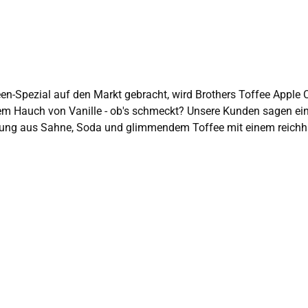
m Hauch von Vanille - ob's schmeckt? Unsere Kunden sagen eindeu
lweinhaltiges Getränk Hinweis für Allergiker: enthält Sulfite
enthält 4.0 % vol. A