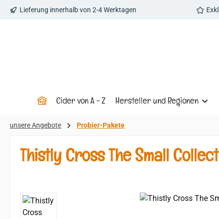
Lieferung innerhalb von 2-4 Werktagen
Exk
 Hauptinhalt springen
Zur Suche springen
Zur Hauptnavigation springen
Cider von A - Z
Hersteller und Regionen
unsere Angebote
Probier-Pakete
Thistly Cross The Small Collec
Bildergalerie überspringen