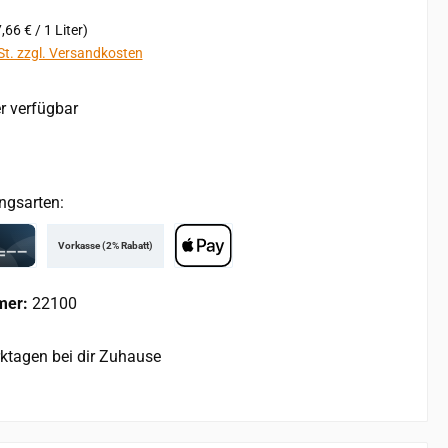
,66 € / 1 Liter)
St. zzgl. Versandkosten
r verfügbar
ngsarten:
Vorkasse (2% Rabatt)
rd
Apple Pay
mer:
22100
rktagen bei dir Zuhause