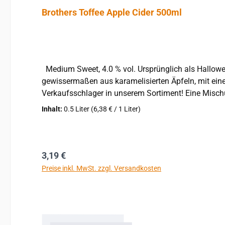
Durchschnittliche Bewertung von 4 von 5 Sternen
Brothers Toffee Apple Cider 500ml
Medium Sweet, 4.0 % vol. Ursprünglich als Halloween-Spezial auf den Markt gebracht, wird Brothers Toffee Apple Cider inzwischen ganzjährig angeboten. Cider,
gewissermaßen aus karamelisierten Äpfeln, mit eine
Verkaufsschlager in unserem Sortiment! Eine Mischung aus Sahne, Soda und glimmendem Toffee mit einem reichhaltigen, cremigen Abgang. Bringen Sie Ihre Neugier
zum Ausdruck und probieren Sie ihn einfach. Am Besten gekühlt auf Eis servieren. Produktmerkmale: apfe
Inhalt:
0.5 Liter
(6,38 € / 1 Liter)
Regulärer Preis:
3,19 €
Preise inkl. MwSt. zzgl. Versandkosten