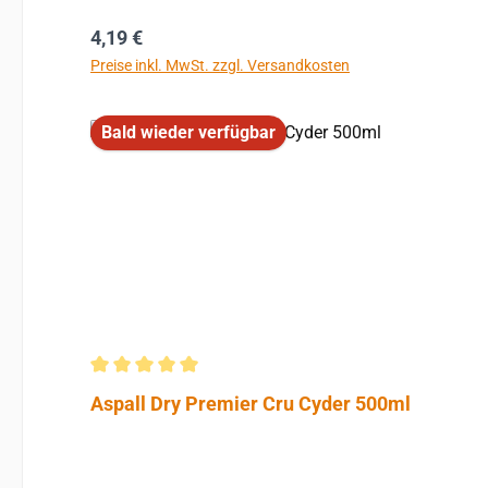
Regulärer Preis:
4,19 €
Preise inkl. MwSt. zzgl. Versandkosten
Bald wieder verfügbar
Durchschnittliche Bewertung von 5 von 5 Sternen
Aspall Dry Premier Cru Cyder 500ml