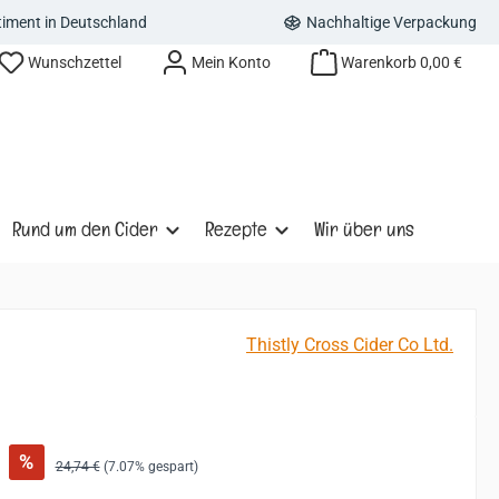
rtiment in Deutschland
Nachhaltige Verpackung
Wunschzettel
Mein Konto
Warenkorb
0,00 €
Rund um den Cider
Rezepte
Wir über uns
Thistly Cross Cider Co Ltd.
:
%
Regulärer Preis:
24,74 €
(7.07% gespart)