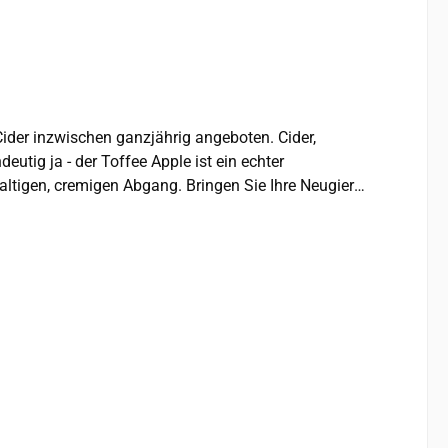
tig ja - der Toffee Apple ist ein echter
lkohol Hersteller: Brothers Drinks Co. Limited, Shepton Mallet, Somerset, England, BA4 5BY Hergestellt und abgefüllt in Großbritannien