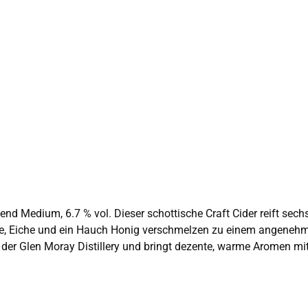
fässern – und
illery und bringt dezente, warme Aromen mit sich. Ein hochwertiger Cider, den du gut g
Cider mit Charakter mögen. Thistly Cross Cider ist eine der bek