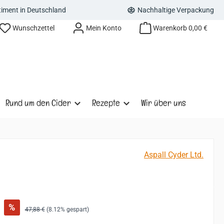
rtiment in Deutschland
Nachhaltige Verpackung
Wunschzettel
Mein Konto
Warenkorb
0,00 €
Rund um den Cider
Rezepte
Wir über uns
Aspall Cyder Ltd.
:
%
Regulärer Preis:
47,88 €
(8.12% gespart)