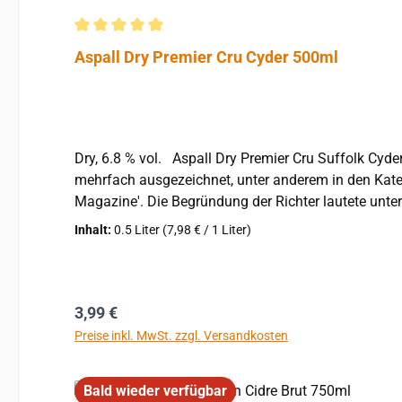
Durchschnittliche Bewertung von 5 von 5 Sternen
Aspall Dry Premier Cru Cyder 500ml
Dry, 6.8 % vol. Aspall Dry Premier Cru Suffolk Cyder ist einer unserer All-Star-Cider. Der Aspall Dry Premier Cru ist das unangefochtene Flaggschiff der Chevalliers,
mehrfach ausgezeichnet, unter anderem in den Katego
Magazine'. Die Begründung der Richter lautete unter 
feet on the ground." Auch wenn das schon ein paar Jahre her 
Inhalt:
0.5 Liter
(7,98 € / 1 Liter)
Barry und Henry Chevallier Guild hergestellt wurde,
Premier Cru ist ein prickelnder Cyder mit einem raf
trockenen Abgang. Hergestellt im ursprünglichen Cyder House, Suffolk. Produktmerkmale: apfelweinhaltiges Getränk Hinwei
Regulärer Preis:
3,99 €
Preise inkl. MwSt. zzgl. Versandkosten
Bald wieder verfügbar