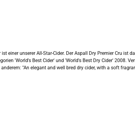
rien 'World's Best Cider' und 'World's Best Dry Cider' 2008. Ve
anderem: "An elegant and well bred dry cider, with a soft fragr
ist: Dieser ausgesprochen trockene Cider ist nach wie vor von Weltklassef
 als sie dem Unternehmen Aspall beitraten – sieben Jahre in der
finierten und eleganten Blumenaroma, das die Essenz eines Obstg
s für Allergiker: enthält Sulfite enthält 6.8