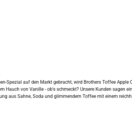
m Hauch von Vanille - ob's schmeckt? Unsere Kunden sagen eindeu
lweinhaltiges Getränk Hinweis für Allergiker: enthält Sulfite
enthält 4.0 % vol. A