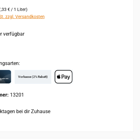
,33 € / 1 Liter)
St. zzgl. Versandkosten
r verfügbar
ngsarten:
Vorkasse (2% Rabatt)
rd
Apple Pay
mer:
13201
rktagen bei dir Zuhause