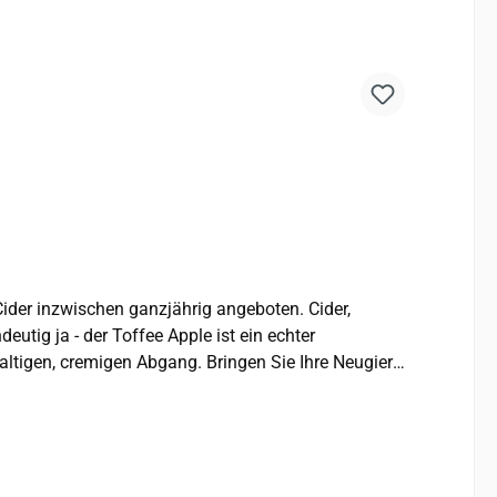
tig ja - der Toffee Apple ist ein echter
lkohol Hersteller: Brothers Drinks Co. Limited, Shepton Mallet, Somerset, England, BA4 5BY Hergestellt und abgefüllt in Großbritannien