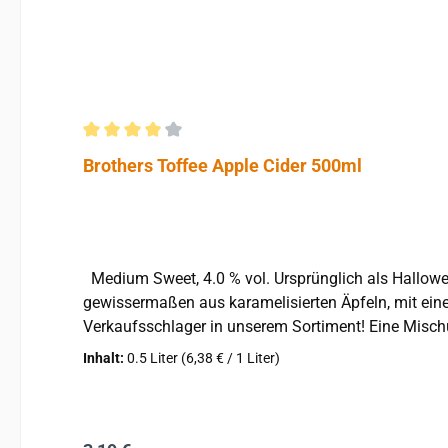
Durchschnittliche Bewertung von 4 von 5 Sternen
Brothers Toffee Apple Cider 500ml
Medium Sweet, 4.0 % vol. Ursprünglich als Halloween-Spezial auf den Markt gebracht, wird Brothers Toffee Apple Cider inzwischen ganzjährig angeboten. Cider,
gewissermaßen aus karamelisierten Äpfeln, mit eine
Verkaufsschlager in unserem Sortiment! Eine Mischung aus Sahne, Soda und glimmendem Toffee mit einem reichhaltigen, cremigen Abgang. Bringen Sie Ihre Neugier
zum Ausdruck und probieren Sie ihn einfach. Am Besten gekühlt auf Eis servieren. Produktmerkmale: apfe
Inhalt:
0.5 Liter
(6,38 € / 1 Liter)