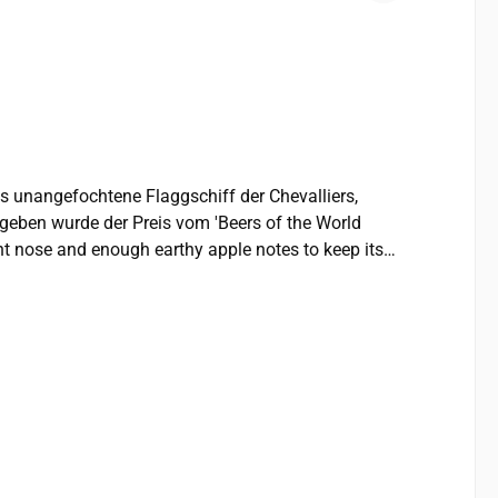
rgeben wurde der Preis vom 'Beers of the World
ant nose and enough earthy apple notes to keep its
ormat. Der erste Cyder, der von
 Kreation – und immer noch ihr Lieblingsgetränk.
artens einfängt. Er punktet mit einem langen,
% vol. Alkohol Produzent: Molson Coors Beverage Company, The Cyder House, Aspall Hall, Debenham, Suffolk IP14 6PD Hergestellt und abgefüllt in Großbritannien