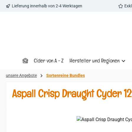
Lieferung innerhalb von 2-4 Werktagen
Exk
 Hauptinhalt springen
Zur Suche springen
Zur Hauptnavigation springen
Cider von A - Z
Hersteller und Regionen
unsere Angebote
Sortenreine Bundles
Aspall Crisp Draught Cyder 1
Bildergalerie überspringen