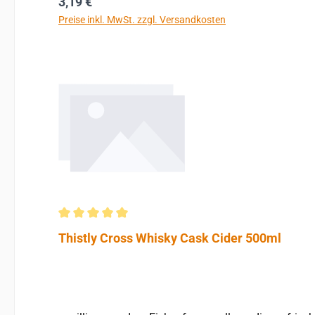
Regulärer Preis:
3,19 €
Preise inkl. MwSt. zzgl. Versandkosten
Durchschnittliche Bewertung von 5 von 5 Sternen
Thistly Cross Whisky Cask Cider 500ml