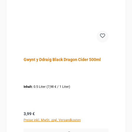
Gwynt y Ddraig Black Dragon Cider 500ml
Inhalt:
0.5 Liter
(7,98 € / 1 Liter)
Regulärer Preis:
3,99 €
Preise inkl. MwSt. zzgl. Versandkosten