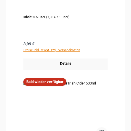
Inhalt:
0.5 Liter
(7,98 € / 1 Liter)
Regulärer Preis:
3,99 €
Preise inkl. MwSt. zzgl. Versandkosten
Details
Bald wieder verfügbar