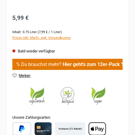
Regulärer Preis:
5,99 €
Inhalt:
0.75 Liter
(7,99 € / 1 Liter)
Preise inkl. MwSt. zzgl. Versandkosten
Bald wieder verfügbar
% Du brauchst mehr?
Hier geht's zum 12er-Pack %
Merken
Unsere Zahlungsarten:
Vorkasse (2% Rabatt)