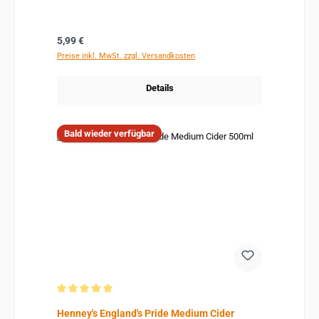
Regulärer Preis:
5,99 €
Preise inkl. MwSt. zzgl. Versandkosten
Details
Bald wieder verfügbar
Durchschnittliche Bewertung von 5 von 5 Sternen
Henney's England's Pride Medium Cider