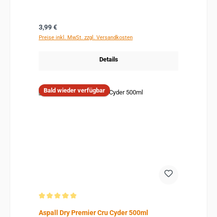
Regulärer Preis:
3,99 €
Preise inkl. MwSt. zzgl. Versandkosten
Details
Bald wieder verfügbar
Durchschnittliche Bewertung von 5 von 5 Sternen
Aspall Dry Premier Cru Cyder 500ml