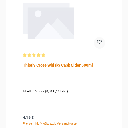
Durchschnittliche Bewertung von 5 von 5 Sternen
Thistly Cross Whisky Cask Cider 500ml
Inhalt:
0.5 Liter
(8,38 € / 1 Liter)
Regulärer Preis:
4,19 €
Preise inkl. MwSt. zzgl. Versandkosten