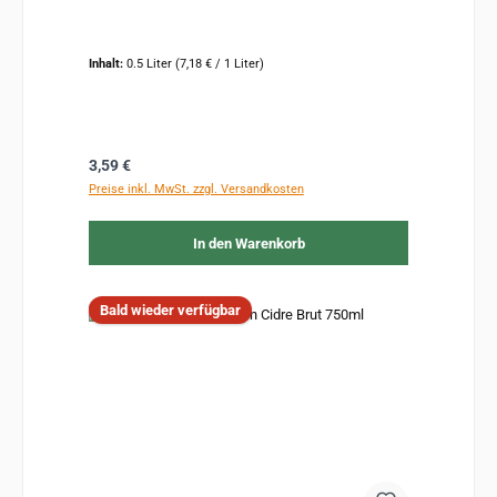
Inhalt:
0.5 Liter
(7,18 € / 1 Liter)
Regulärer Preis:
3,59 €
Preise inkl. MwSt. zzgl. Versandkosten
In den Warenkorb
Bald wieder verfügbar