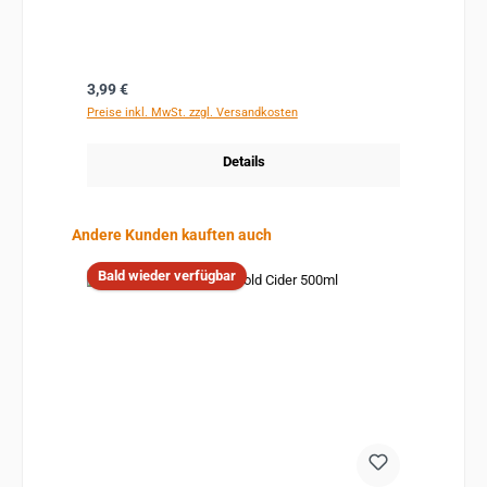
Regulärer Preis:
3,99 €
Preise inkl. MwSt. zzgl. Versandkosten
Details
Produktgalerie überspringen
Andere Kunden kauften auch
Bald wieder verfügbar