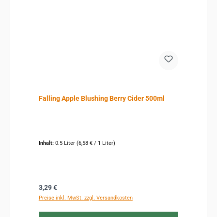
Falling Apple Blushing Berry Cider 500ml
Inhalt:
0.5 Liter
(6,58 € / 1 Liter)
Regulärer Preis:
3,29 €
Preise inkl. MwSt. zzgl. Versandkosten