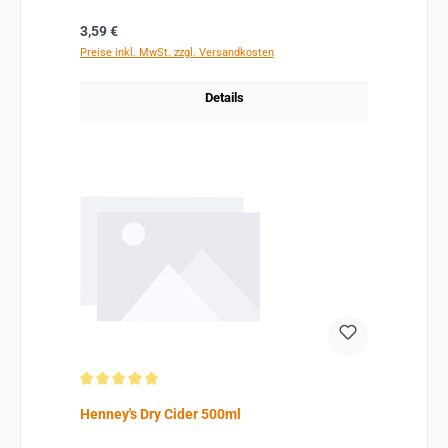
Regulärer Preis:
3,59 €
Preise inkl. MwSt. zzgl. Versandkosten
Details
Durchschnittliche Bewertung von 5 von 5 Sternen
Henney's Dry Cider 500ml