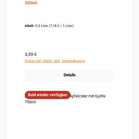
500ml
Inhalt:
0.5 Liter
(7,18 € / 1 Liter)
Regulärer Preis:
3,59 €
Preise inkl. MwSt. zzgl. Versandkosten
Details
Bald wieder verfügbar