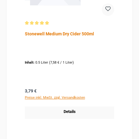
Durchschnittliche Bewertung von 5 von 5 Sternen
Stonewell Medium Dry Cider 500ml
Inhalt:
0.5 Liter
(7,58 € / 1 Liter)
Regulärer Preis:
3,79 €
Preise inkl. MwSt. zzgl. Versandkosten
Details