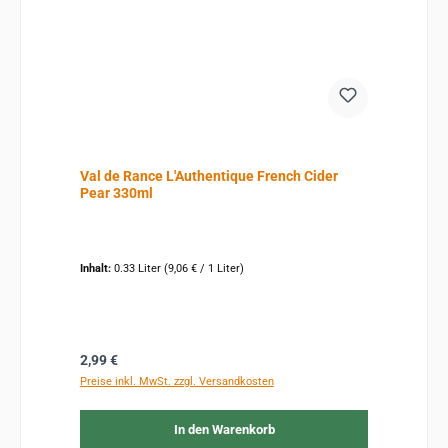
Val de Rance L'Authentique French Cider
Pear 330ml
Inhalt:
0.33 Liter
(9,06 € / 1 Liter)
Regulärer Preis:
2,99 €
Preise inkl. MwSt. zzgl. Versandkosten
In den Warenkorb