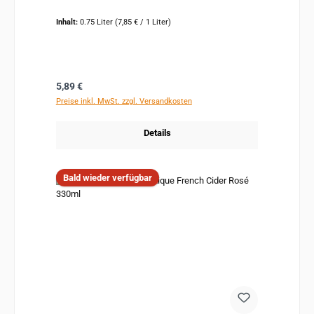
Inhalt:
0.75 Liter
(7,85 € / 1 Liter)
Regulärer Preis:
5,89 €
Preise inkl. MwSt. zzgl. Versandkosten
Details
Bald wieder verfügbar