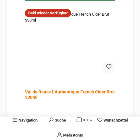
Bald wieder verfügbar
Val de Rance L'Authentique French Cider Brut
330ml
Navigation
Suche
Wunschzettel
0,00 €
Inhalt:
0.33 Liter
(9,06 € / 1 Liter)
Mein Konto