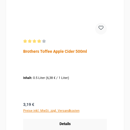
Durchschnittliche Bewertung von 4 von 5 Sternen
Brothers Toffee Apple Cider 500ml
Inhalt:
0.5 Liter
(6,38 € / 1 Liter)
Regulärer Preis:
3,19 €
Preise inkl. MwSt. zzgl. Versandkosten
Details