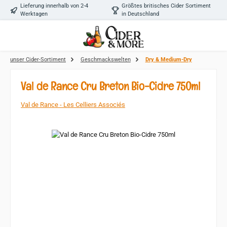
Lieferung innerhalb von 2-4
Größtes britisches Cider Sortiment
Zum Hauptinhalt springen
Werktagen
in Deutschland
unser Cider-Sortiment
Geschmackswelten
Dry & Medium-Dry
Val de Rance Cru Breton Bio-Cidre 750ml
Val de Rance - Les Celliers Associés
Bildergalerie überspringen