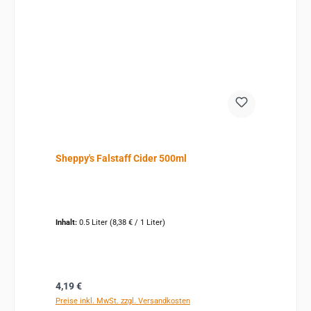
Sheppy's Falstaff Cider 500ml
Inhalt:
0.5 Liter
(8,38 € / 1 Liter)
Regulärer Preis:
4,19 €
Preise inkl. MwSt. zzgl. Versandkosten