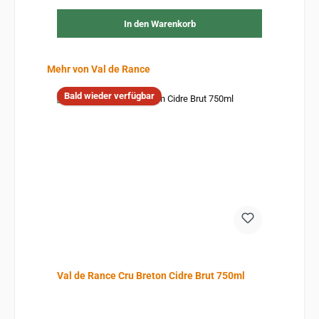
In den Warenkorb
Produktgalerie überspringen
Mehr von Val de Rance
Bald wieder verfügbar
Val de Rance Cru Breton Cidre Brut 750ml