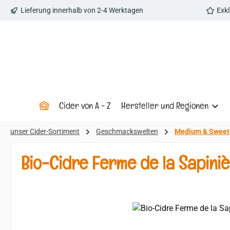
Lieferung innerhalb von 2-4 Werktagen
Exk
 Hauptinhalt springen
Zur Suche springen
Zur Hauptnavigation springen
Cider von A - Z
Hersteller und Regionen
unser Cider-Sortiment
Geschmackswelten
Medium & Sweet
Bio-Cidre Ferme de la Sapini
Bildergalerie überspringen