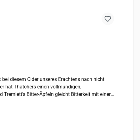
emlett’s Bitter-Äpfeln gleicht Bitterkeit mit einer
 echte Handwerkskunst, um diesen Craft Cider
 favourite tipple. You'd regularly hear the cry 'The