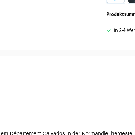
PayPal
Ca
Produktnum
in 2-4 We
 dem Département Calvados in der Normandie, hergestel