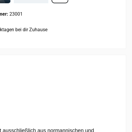
rd
Apple Pay
mer:
23001
rktagen bei dir Zuhause
lt ausschließlich aus normannischen und