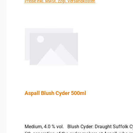
Preise inkl. MwSt. zzgl. Versandkosten
Aspall Blush Cyder 500ml
Medium, 4.0 % vol. Blush Cyder: Draught Suffolk Cyder, versetzt mit einem feinen Schuss Brombeersaft - was die dezente, lachsrosa Färbung erklärt. "Named after the