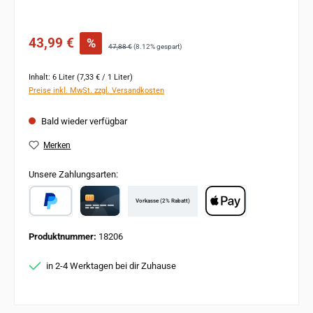
Verkaufspreis:
43,99 €
%
Regulärer Preis:
47,88 €
(8.12% gespart)
Inhalt:
6 Liter
(7,33 € / 1 Liter)
Preise inkl. MwSt. zzgl. Versandkosten
Bald wieder verfügbar
Merken
Unsere Zahlungsarten:
Vorkasse (2% Rabatt)
PayPal
Card
Apple Pay
Produktnummer:
18206
in 2-4 Werktagen bei dir Zuhause