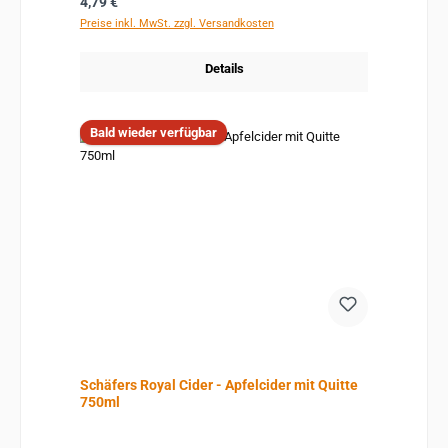
Regulärer Preis:
4,79 €
Preise inkl. MwSt. zzgl. Versandkosten
Details
Bald wieder verfügbar
Schäfers Royal Cider - Apfelcider mit Quitte
750ml