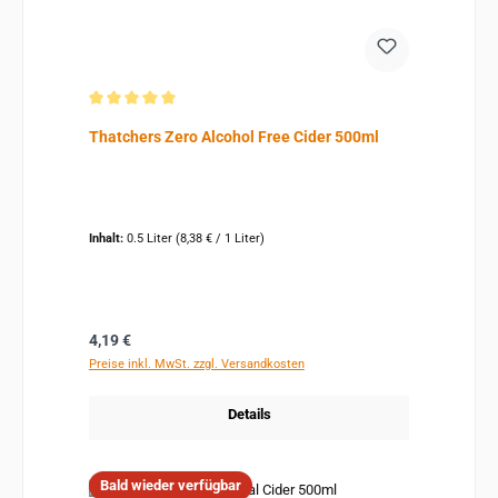
Durchschnittliche Bewertung von 5 von 5 Sternen
Thatchers Zero Alcohol Free Cider 500ml
Inhalt:
0.5 Liter
(8,38 € / 1 Liter)
Regulärer Preis:
4,19 €
Preise inkl. MwSt. zzgl. Versandkosten
Details
Bald wieder verfügbar