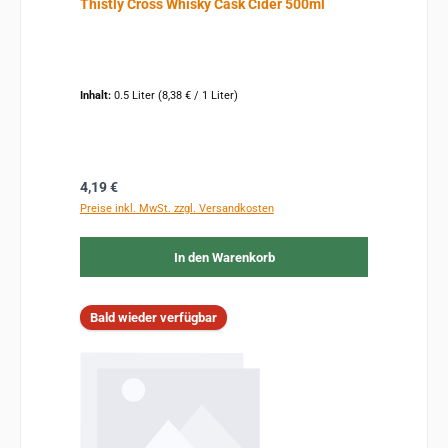
Thistly Cross Whisky Cask Cider 500ml
Inhalt:
0.5 Liter
(8,38 € / 1 Liter)
Regulärer Preis:
4,19 €
Preise inkl. MwSt. zzgl. Versandkosten
In den Warenkorb
Bald wieder verfügbar