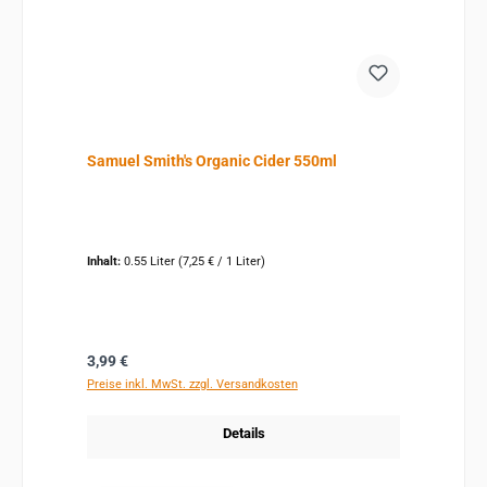
Samuel Smith's Organic Cider 550ml
Inhalt:
0.55 Liter
(7,25 € / 1 Liter)
Regulärer Preis:
3,99 €
Preise inkl. MwSt. zzgl. Versandkosten
Details