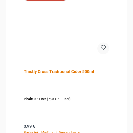
Thistly Cross Traditional Cider 500ml
Inhalt:
0.5 Liter
(7,98 € / 1 Liter)
Regulärer Preis:
3,99 €
Preise inkl. MwSt. zzgl. Versandkosten