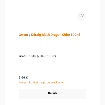
Gwynt y Ddraig Black Dragon Cider 500ml
Inhalt:
0.5 Liter
(7,98 € / 1 Liter)
Regulärer Preis:
3,99 €
Preise inkl. MwSt. zzgl. Versandkosten
Details