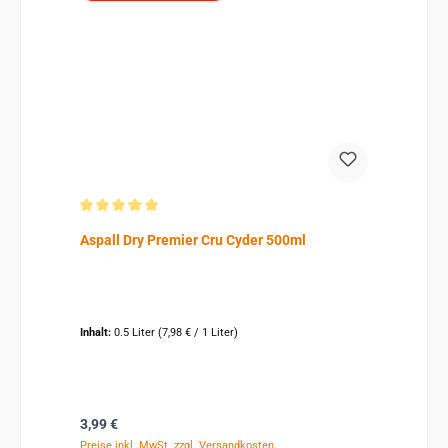
Durchschnittliche Bewertung von 5 von 5 Sternen
Aspall Dry Premier Cru Cyder 500ml
Inhalt:
0.5 Liter
(7,98 € / 1 Liter)
Regulärer Preis:
3,99 €
Preise inkl. MwSt. zzgl. Versandkosten