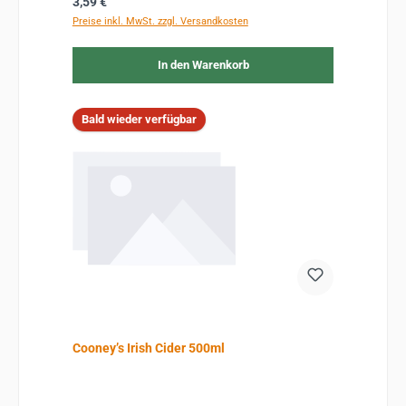
Regulärer Preis:
3,59 €
Preise inkl. MwSt. zzgl. Versandkosten
In den Warenkorb
Bald wieder verfügbar
Cooney’s Irish Cider 500ml