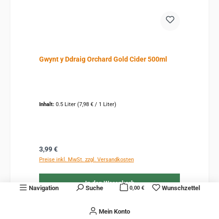
Gwynt y Ddraig Orchard Gold Cider 500ml
Inhalt:
0.5 Liter
(7,98 € / 1 Liter)
Regulärer Preis:
3,99 €
Preise inkl. MwSt. zzgl. Versandkosten
In den Warenkorb
Navigation
Suche
Wunschzettel
0,00 €
Mein Konto