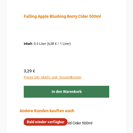
Falling Apple Blushing Berry Cider 500ml
Inhalt:
0.5 Liter
(6,58 € / 1 Liter)
Regulärer Preis:
3,29 €
Preise inkl. MwSt. zzgl. Versandkosten
In den Warenkorb
Produktgalerie überspringen
Andere Kunden kauften auch
Bald wieder verfügbar