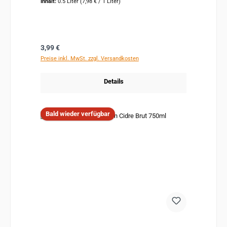
Inhalt:
0.5 Liter
(7,98 € / 1 Liter)
Regulärer Preis:
3,99 €
Preise inkl. MwSt. zzgl. Versandkosten
Details
Bald wieder verfügbar