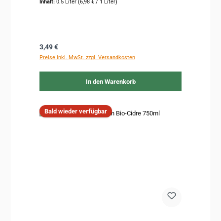
Inhalt:
0.5 Liter
(6,98 € / 1 Liter)
Regulärer Preis:
3,49 €
Preise inkl. MwSt. zzgl. Versandkosten
In den Warenkorb
Bald wieder verfügbar