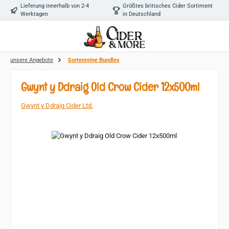
Lieferung innerhalb von 2-4
Größtes britisches Cider Sortiment
Zum Hauptinhalt springen
Werktagen
in Deutschland
unsere Angebote
Sortenreine Bundles
Gwynt y Ddraig Old Crow Cider 12x500ml
Gwynt y Ddraig Cider Ltd.
Bildergalerie überspringen