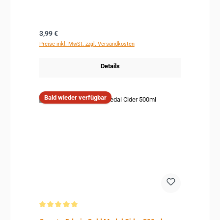
Regulärer Preis:
3,99 €
Preise inkl. MwSt. zzgl. Versandkosten
Details
Bald wieder verfügbar
Durchschnittliche Bewertung von 5 von 5 Sternen