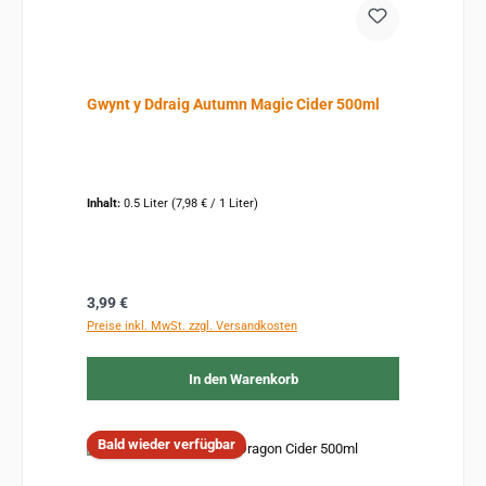
Gwynt y Ddraig Autumn Magic Cider 500ml
Inhalt:
0.5 Liter
(7,98 € / 1 Liter)
Regulärer Preis:
3,99 €
Preise inkl. MwSt. zzgl. Versandkosten
In den Warenkorb
Bald wieder verfügbar