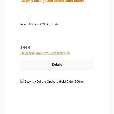
Gwynt y Ddraig Gold Medal Cider 500ml
Inhalt:
0.5 Liter
(7,98 € / 1 Liter)
Regulärer Preis:
3,99 €
Preise inkl. MwSt. zzgl. Versandkosten
Details