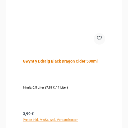
Gwynt y Ddraig Black Dragon Cider 500ml
Inhalt:
0.5 Liter
(7,98 € / 1 Liter)
Regulärer Preis:
3,99 €
Preise inkl. MwSt. zzgl. Versandkosten