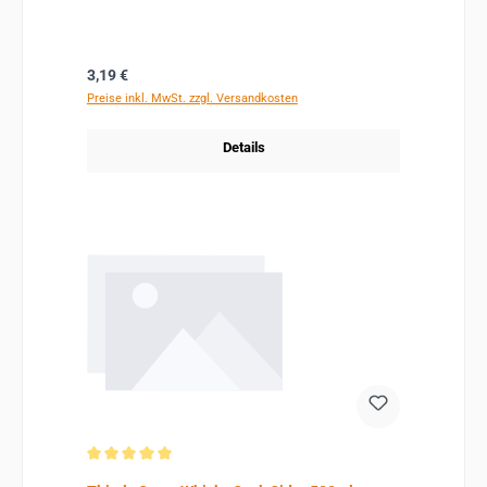
Regulärer Preis:
3,19 €
Preise inkl. MwSt. zzgl. Versandkosten
Details
Durchschnittliche Bewertung von 5 von 5 Sternen