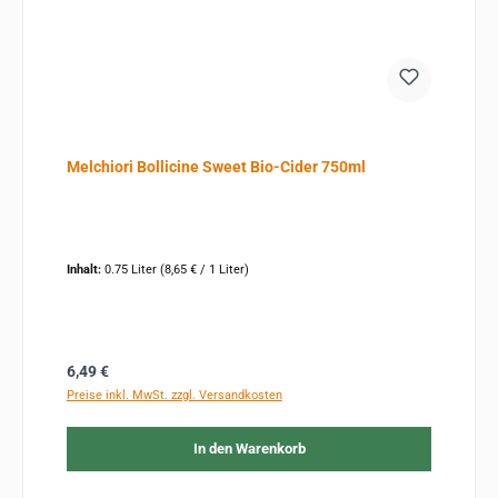
Melchiori Bollicine Sweet Bio-Cider 750ml
Inhalt:
0.75 Liter
(8,65 € / 1 Liter)
Regulärer Preis:
6,49 €
Preise inkl. MwSt. zzgl. Versandkosten
In den Warenkorb