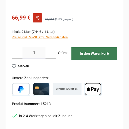
Verkaufspreis:
66,99 €
%
Regulärer Preis:
71,88 €
(6.8% gespart)
Inhalt:
9 Liter
(7,44 € / 1 Liter)
Preise inkl. MwSt. zzgl. Versandkosten
Produkt Anzahl: Gib den gewünschten Wert ein oder benutze die Schaltflächen um 
Stück
In den Warenkorb
Merken
Unsere Zahlungsarten:
Vorkasse (2% Rabatt)
PayPal
Card
Apple Pay
Produktnummer:
15213
in 2-4 Werktagen bei dir Zuhause