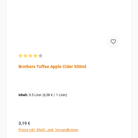
Durchschnittliche Bewertung von 4 von 5 Sternen
Brothers Toffee Apple Cider 500ml
Inhalt:
0.5 Liter
(6,38 € / 1 Liter)
Regulärer Preis:
3,19 €
Preise inkl. MwSt. zzgl. Versandkosten