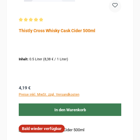
Durchschnittliche Bewertung von 5 von 5 Sternen
Thistly Cross Whisky Cask Cider 500ml
Inhalt:
0.5 Liter
(8,38 € / 1 Liter)
Regulärer Preis:
4,19 €
Preise inkl. MwSt. zzgl. Versandkosten
In den Warenkorb
Bald wieder verfügbar