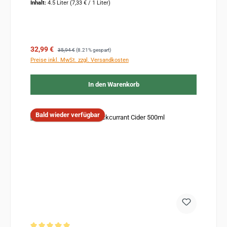
Inhalt:
4.5 Liter
(7,33 € / 1 Liter)
Verkaufspreis:
Regulärer Preis:
32,99 €
35,94 €
(8.21% gespart)
Preise inkl. MwSt. zzgl. Versandkosten
In den Warenkorb
Bald wieder verfügbar