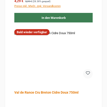
Verkaufspreis:
Regulärer Preis:
4,29 €
5,99 €
(28.38% gespart)
Preise inkl. MwSt. zzgl. Versandkosten
In den Warenkorb
Bald wieder verfügbar
Val de Rance Cru Breton Cidre Doux 750ml