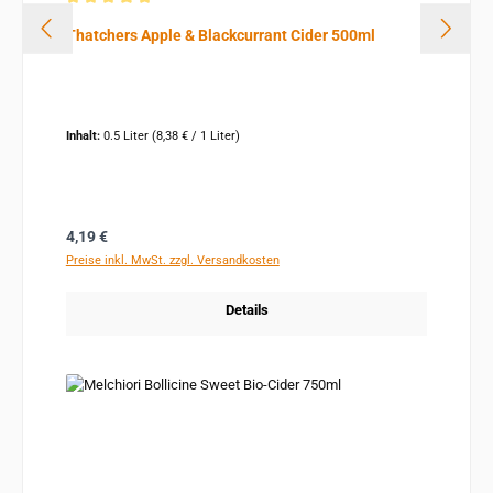
Durchschnittliche Bewertung von 5 von 5 Sternen
Thatchers Apple & Blackcurrant Cider 500ml
Inhalt:
0.5 Liter
(8,38 € / 1 Liter)
Regulärer Preis:
4,19 €
Preise inkl. MwSt. zzgl. Versandkosten
Details