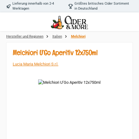
Lieferung innerhalb von 2-4
Größtes britisches Cider Sortiment
Zum Hauptinhalt springen
Werktagen
in Deutschland
Hersteller und Regionen
Italien
Melchiori
Melchiori U’Go Aperitiv 12x750ml
Lucia Maria Melchiori S.r.l.
Bildergalerie überspringen