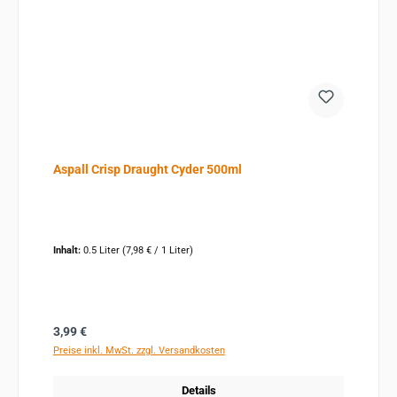
Aspall Crisp Draught Cyder 500ml
Inhalt:
0.5 Liter
(7,98 € / 1 Liter)
Regulärer Preis:
3,99 €
Preise inkl. MwSt. zzgl. Versandkosten
Details