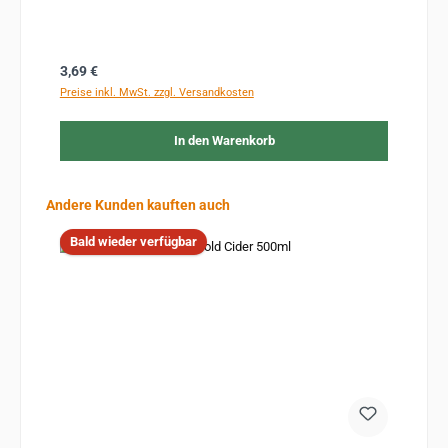
Regulärer Preis:
3,69 €
Preise inkl. MwSt. zzgl. Versandkosten
In den Warenkorb
Produktgalerie überspringen
Andere Kunden kauften auch
Bald wieder verfügbar