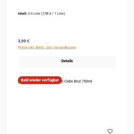
Inhalt:
0.5 Liter
(7,98 € / 1 Liter)
Regulärer Preis:
3,99 €
Preise inkl. MwSt. zzgl. Versandkosten
Details
Bald wieder verfügbar