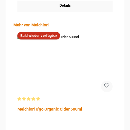
Details
Produktgalerie überspringen
Mehr von Melchiori
Bald wieder verfügbar
Durchschnittliche Bewertung von 5 von 5 Sternen
Melchiori U'go Organic Cider 500ml