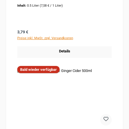
Inhalt:
0.5 Liter
(7,58 € / 1 Liter)
Regulärer Preis:
3,79 €
Preise inkl. MwSt. zzgl. Versandkosten
Details
Bald wieder verfügbar