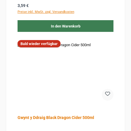
Regulärer Preis:
3,59 €
Preise inkl. MwSt. zzgl. Versandkosten
In den Warenkorb
Bald wieder verfügbar
Gwynt y Ddraig Black Dragon Cider 500ml