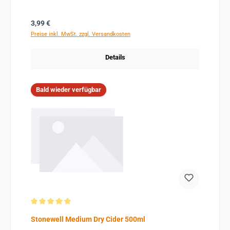
Regulärer Preis:
3,99 €
Preise inkl. MwSt. zzgl. Versandkosten
Details
Bald wieder verfügbar
Durchschnittliche Bewertung von 5 von 5 Sternen
Stonewell Medium Dry Cider 500ml