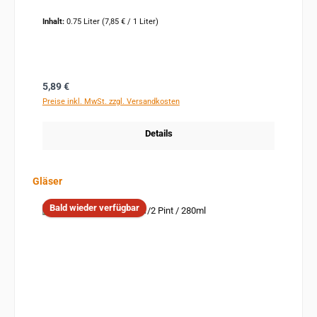
Inhalt:
0.75 Liter
(7,85 € / 1 Liter)
Regulärer Preis:
5,89 €
Preise inkl. MwSt. zzgl. Versandkosten
Details
Produktgalerie überspringen
Gläser
Bald wieder verfügbar