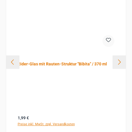
Cider-Glas mit Rauten-Struktur "Bibita" / 370 ml
Regulärer Preis:
1,99 €
Preise inkl. MwSt. zzgl. Versandkosten