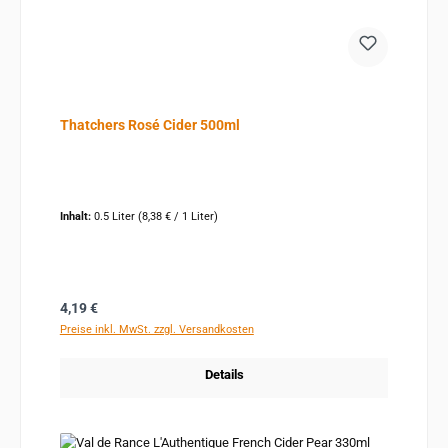
Thatchers Rosé Cider 500ml
Inhalt:
0.5 Liter
(8,38 € / 1 Liter)
Regulärer Preis:
4,19 €
Preise inkl. MwSt. zzgl. Versandkosten
Details