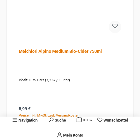
Melchiori Alpino Medium Bio-Cider 750ml
Inhalt:
0.75 Liter
(7,99 € / 1 Liter)
Regulärer Preis:
5,99 €
Preise inkl. MwSt. zzgl. Versandkosten
Navigation
Suche
Wunschzettel
0,00 €
Details
Mein Konto