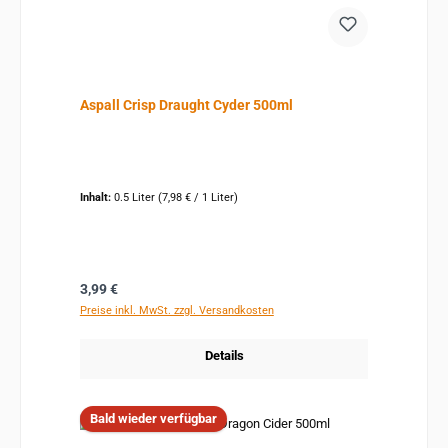
Aspall Crisp Draught Cyder 500ml
Inhalt:
0.5 Liter
(7,98 € / 1 Liter)
Regulärer Preis:
3,99 €
Preise inkl. MwSt. zzgl. Versandkosten
Details
Bald wieder verfügbar