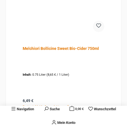
Melchiori Bollicine Sweet Bio-Cider 750ml
Inhalt:
0.75 Liter
(8,65 € / 1 Liter)
Regulärer Preis:
6,49 €
Preise inkl. MwSt. zzgl. Versandkosten
Navigation
Suche
Wunschzettel
0,00 €
In den Warenkorb
Mein Konto