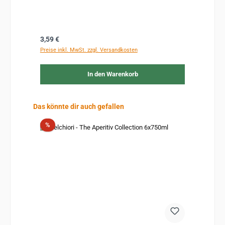
Regulärer Preis:
3,59 €
Preise inkl. MwSt. zzgl. Versandkosten
In den Warenkorb
Produktgalerie überspringen
Das könnte dir auch gefallen
Rabatt
%