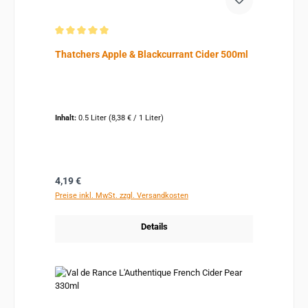
Durchschnittliche Bewertung von 5 von 5 Sternen
Thatchers Apple & Blackcurrant Cider 500ml
Inhalt:
0.5 Liter
(8,38 € / 1 Liter)
Regulärer Preis:
4,19 €
Preise inkl. MwSt. zzgl. Versandkosten
Details