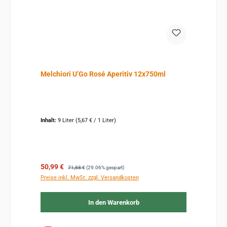
Melchiori U’Go Rosé Aperitiv 12x750ml
Inhalt:
9 Liter
(5,67 € / 1 Liter)
Verkaufspreis:
Regulärer Preis:
50,99 €
71,88 €
(29.06% gespart)
Preise inkl. MwSt. zzgl. Versandkosten
In den Warenkorb