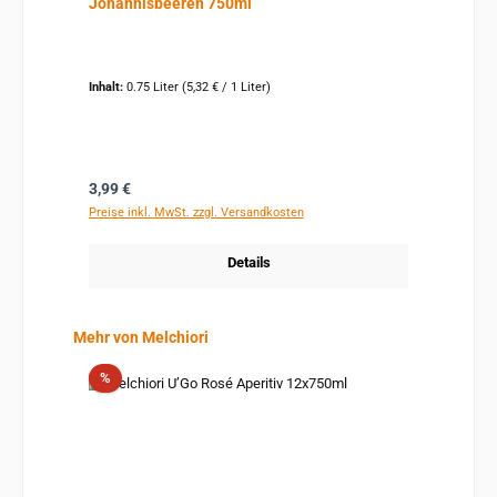
Johannisbeeren 750ml
Inhalt:
0.75 Liter
(5,32 € / 1 Liter)
Regulärer Preis:
3,99 €
Preise inkl. MwSt. zzgl. Versandkosten
Details
Produktgalerie überspringen
Mehr von Melchiori
Rabatt
%