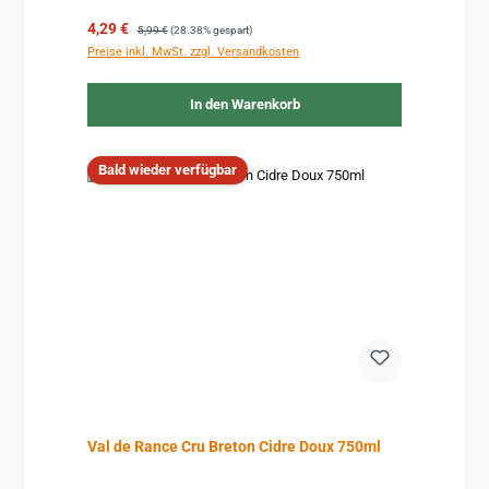
Verkaufspreis:
Regulärer Preis:
4,29 €
5,99 €
(28.38% gespart)
Preise inkl. MwSt. zzgl. Versandkosten
In den Warenkorb
Bald wieder verfügbar
Val de Rance Cru Breton Cidre Doux 750ml