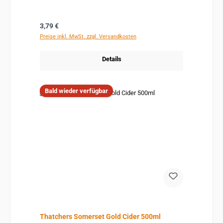
Regulärer Preis:
3,79 €
Preise inkl. MwSt. zzgl. Versandkosten
Details
Bald wieder verfügbar
Thatchers Somerset Gold Cider 500ml