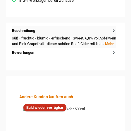
in 2-4 Werktagen bei dir Zuhause
Beschreibung
süß • fruchtig • blumig • erfrischend Sweet, 6,8% vol Apfelwein
und Pink Grapefruit - dieser schöne Rosé Cider mit fris…
Mehr
Bewertungen
Produktgalerie überspringen
Andere Kunden kauften auch
Bald wieder verfügbar