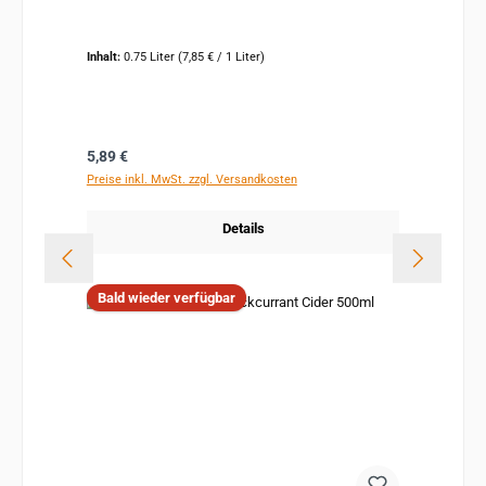
Inhalt:
0.75 Liter
(7,85 € / 1 Liter)
Regulärer Preis:
5,89 €
Preise inkl. MwSt. zzgl. Versandkosten
Details
Bald wieder verfügbar