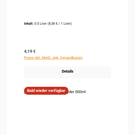
Inhalt:
0.5 Liter
(8,38 € / 1 Liter)
Regulärer Preis:
4,19 €
Preise inkl. MwSt. zzgl. Versandkosten
Details
Bald wieder verfügbar