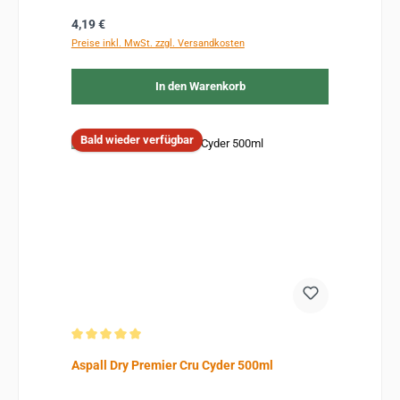
Regulärer Preis:
4,19 €
Preise inkl. MwSt. zzgl. Versandkosten
In den Warenkorb
Bald wieder verfügbar
Durchschnittliche Bewertung von 5 von 5 Sternen
Aspall Dry Premier Cru Cyder 500ml