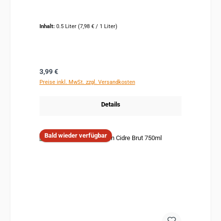
Inhalt:
0.5 Liter
(7,98 € / 1 Liter)
Regulärer Preis:
3,99 €
Preise inkl. MwSt. zzgl. Versandkosten
Details
Bald wieder verfügbar