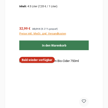
Inhalt:
4.5 Liter
(7,33 € / 1 Liter)
Verkaufspreis:
Regulärer Preis:
32,99 €
35,94 €
(8.21% gespart)
Preise inkl. MwSt. zzgl. Versandkosten
In den Warenkorb
Bald wieder verfügbar