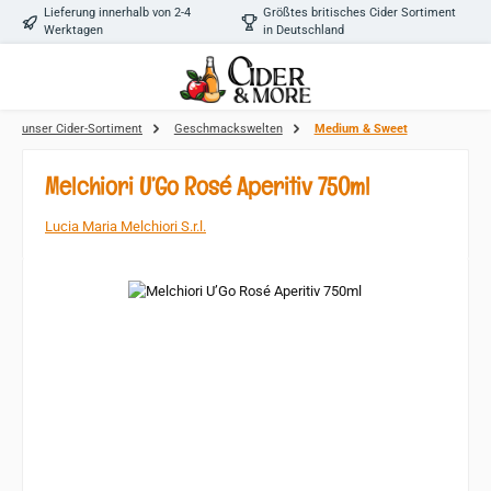
Lieferung innerhalb von 2-4
Größtes britisches Cider Sortiment
Zum Hauptinhalt springen
Werktagen
in Deutschland
unser Cider-Sortiment
Geschmackswelten
Medium & Sweet
Melchiori U’Go Rosé Aperitiv 750ml
Lucia Maria Melchiori S.r.l.
Bildergalerie überspringen