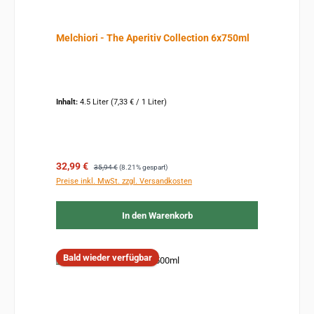
Melchiori - The Aperitiv Collection 6x750ml
Inhalt:
4.5 Liter
(7,33 € / 1 Liter)
Verkaufspreis:
Regulärer Preis:
32,99 €
35,94 €
(8.21% gespart)
Preise inkl. MwSt. zzgl. Versandkosten
In den Warenkorb
Bald wieder verfügbar