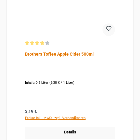
Durchschnittliche Bewertung von 4 von 5 Sternen
Brothers Toffee Apple Cider 500ml
Inhalt:
0.5 Liter
(6,38 € / 1 Liter)
Regulärer Preis:
3,19 €
Preise inkl. MwSt. zzgl. Versandkosten
Details