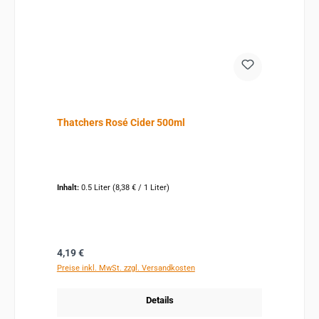
Thatchers Rosé Cider 500ml
Inhalt:
0.5 Liter
(8,38 € / 1 Liter)
Regulärer Preis:
4,19 €
Preise inkl. MwSt. zzgl. Versandkosten
Details