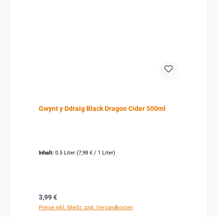
Gwynt y Ddraig Black Dragon Cider 500ml
Inhalt:
0.5 Liter
(7,98 € / 1 Liter)
Regulärer Preis:
3,99 €
Preise inkl. MwSt. zzgl. Versandkosten