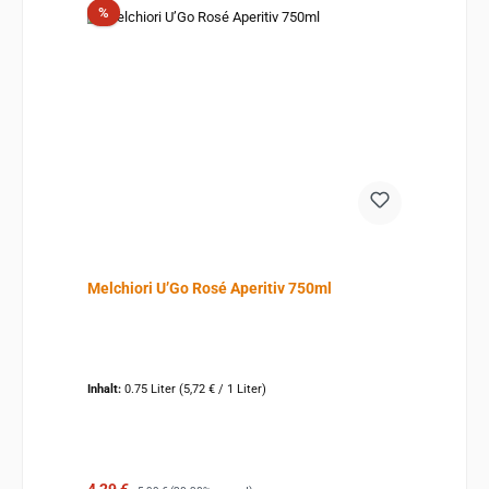
Rabatt
%
Melchiori U’Go Rosé Aperitiv 750ml
Inhalt:
0.75 Liter
(5,72 € / 1 Liter)
Verkaufspreis:
Regulärer Preis: