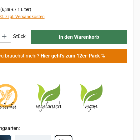
r
(6,38 € / 1 Liter)
St. zzgl. Versandkosten
 Gib den gewünschten Wert ein oder benutze die Schaltflächen um die An
Stück
In den Warenkorb
Du brauchst mehr?
Hier geht's zum 12er-Pack %
ngsarten: