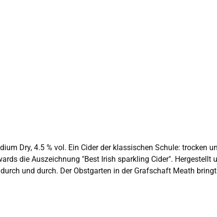
ards die Auszeichnung "Best Irish sparkling Cider". Hergestellt u
r hochwertigsten Äpfel Irlands hervor. Mit
ird sichergestellt, dass von der Blüte bis zur Flasche der fein