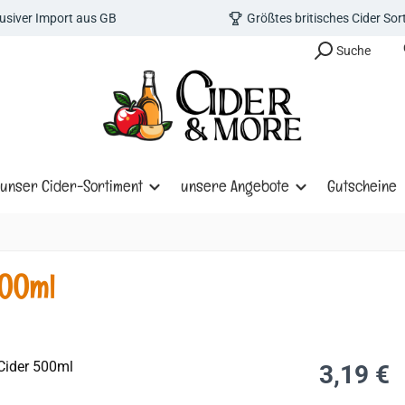
lusiver Import aus GB
Größtes britisches Cider So
Suche
unser Cider-Sortiment
unsere Angebote
Gutscheine
500ml
Regulärer Prei
3,19 €