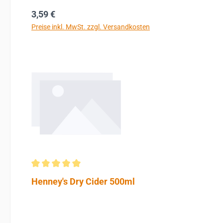
Regulärer Preis:
3,59 €
Preise inkl. MwSt. zzgl. Versandkosten
Durchschnittliche Bewertung von 5 von 5 Sternen
Henney's Dry Cider 500ml