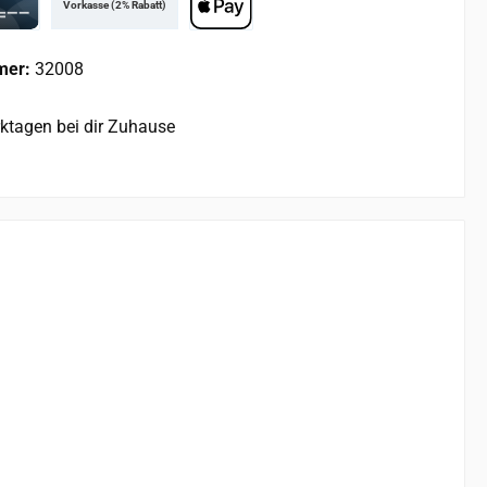
Vorkasse (2% Rabatt)
rd
Apple Pay
mer:
32008
rktagen bei dir Zuhause