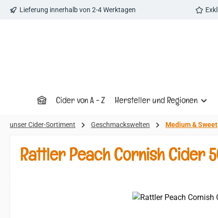
Lieferung innerhalb von 2-4 Werktagen
Exk
 Hauptinhalt springen
Zur Suche springen
Zur Hauptnavigation springen
Cider von A - Z
Hersteller und Regionen
unser Cider-Sortiment
Geschmackswelten
Medium & Sweet
Rattler Peach Cornish Cider 
Bildergalerie überspringen