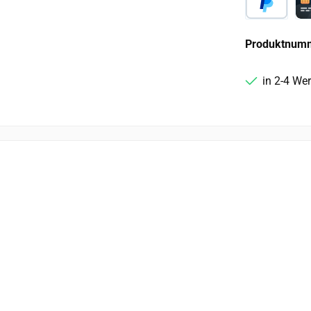
PayPal
Ca
Produktnum
in 2-4 We