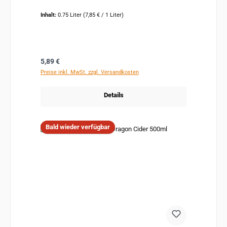
Inhalt:
0.75 Liter
(7,85 € / 1 Liter)
Regulärer Preis:
5,89 €
Preise inkl. MwSt. zzgl. Versandkosten
Details
Bald wieder verfügbar