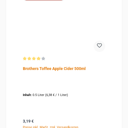
Durchschnittliche Bewertung von 4 von 5 Sternen
Brothers Toffee Apple Cider 500ml
Inhalt:
0.5 Liter
(6,38 € / 1 Liter)
Regulärer Preis:
3,19 €
Preise inkl. MwSt. zzgl. Versandkosten