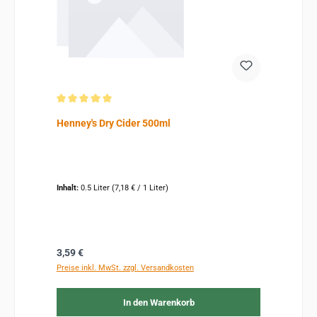
Durchschnittliche Bewertung von 5 von 5 Sternen
Henney's Dry Cider 500ml
Inhalt:
0.5 Liter
(7,18 € / 1 Liter)
Regulärer Preis:
3,59 €
Preise inkl. MwSt. zzgl. Versandkosten
In den Warenkorb