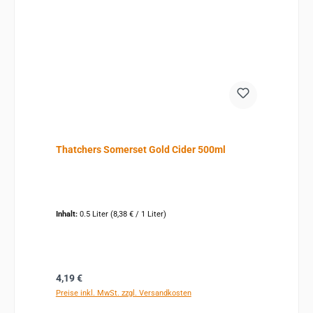
Thatchers Somerset Gold Cider 500ml
Inhalt:
0.5 Liter
(8,38 € / 1 Liter)
Regulärer Preis:
4,19 €
Preise inkl. MwSt. zzgl. Versandkosten