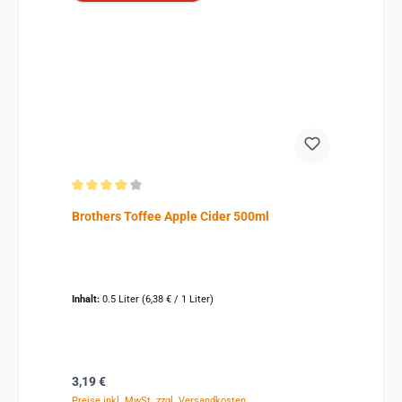
Durchschnittliche Bewertung von 4 von 5 Sternen
Brothers Toffee Apple Cider 500ml
Inhalt:
0.5 Liter
(6,38 € / 1 Liter)
Regulärer Preis:
3,19 €
Preise inkl. MwSt. zzgl. Versandkosten