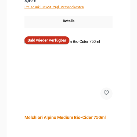
Regulärer Preis:
8,49 €
Preise inkl. MwSt. zzgl. Versandkosten
Details
Bald wieder verfügbar
Melchiori Alpino Medium Bio-Cider 750ml