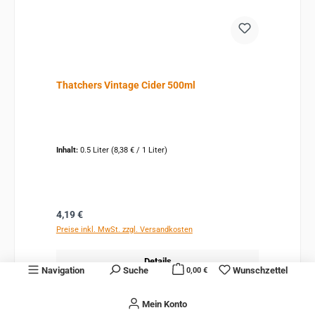
Thatchers Vintage Cider 500ml
Inhalt:
0.5 Liter
(8,38 € / 1 Liter)
Regulärer Preis:
4,19 €
Preise inkl. MwSt. zzgl. Versandkosten
Details
Navigation
Suche
Wunschzettel
0,00 €
Mein Konto
Bald wieder verfügbar