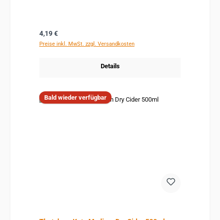
Regulärer Preis:
4,19 €
Preise inkl. MwSt. zzgl. Versandkosten
Details
Bald wieder verfügbar