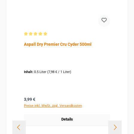
Durchschnittliche Bewertung von 5 von 5 Sternen
Aspall Dry Premier Cru Cyder 500ml
Inhalt:
0.5 Liter
(7,98 € / 1 Liter)
Regulärer Preis:
3,99 €
Preise inkl. MwSt. zzgl. Versandkosten
Details