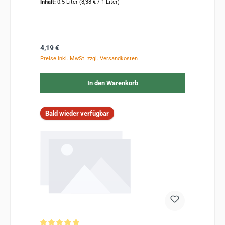
Inhalt:
0.5 Liter
(8,38 € / 1 Liter)
Regulärer Preis:
4,19 €
Preise inkl. MwSt. zzgl. Versandkosten
In den Warenkorb
Bald wieder verfügbar