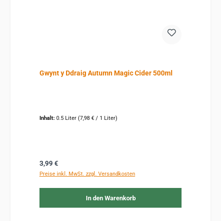
Gwynt y Ddraig Autumn Magic Cider 500ml
Inhalt:
0.5 Liter
(7,98 € / 1 Liter)
Regulärer Preis:
3,99 €
Preise inkl. MwSt. zzgl. Versandkosten
In den Warenkorb