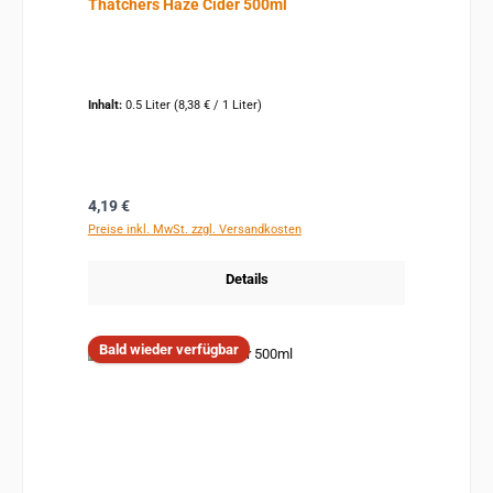
Thatchers Haze Cider 500ml
Inhalt:
0.5 Liter
(8,38 € / 1 Liter)
Regulärer Preis:
4,19 €
Preise inkl. MwSt. zzgl. Versandkosten
Details
Bald wieder verfügbar