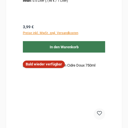
Inhalt:
0.5 Liter
(7,98 € / 1 Liter)
Regulärer Preis:
3,99 €
Preise inkl. MwSt. zzgl. Versandkosten
In den Warenkorb
Bald wieder verfügbar