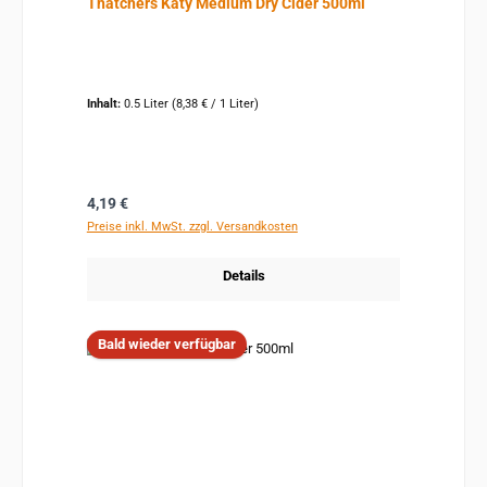
Thatchers Katy Medium Dry Cider 500ml
Inhalt:
0.5 Liter
(8,38 € / 1 Liter)
Regulärer Preis:
4,19 €
Preise inkl. MwSt. zzgl. Versandkosten
Details
Bald wieder verfügbar