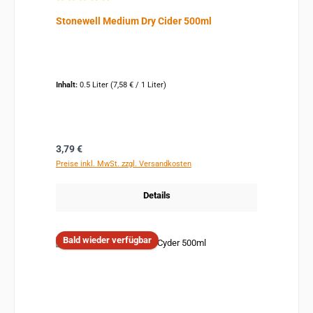
Durchschnittliche Bewertung von 5 von 5 Sternen
Stonewell Medium Dry Cider 500ml
Inhalt:
0.5 Liter
(7,58 € / 1 Liter)
Regulärer Preis:
3,79 €
Preise inkl. MwSt. zzgl. Versandkosten
Details
Bald wieder verfügbar