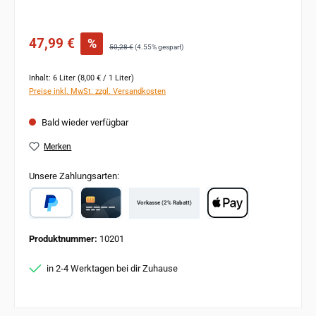
Verkaufspreis:
47,99 €
%
Regulärer Preis:
50,28 €
(4.55% gespart)
Inhalt:
6 Liter
(8,00 € / 1 Liter)
Preise inkl. MwSt. zzgl. Versandkosten
Bald wieder verfügbar
Merken
Unsere Zahlungsarten:
Vorkasse (2% Rabatt)
PayPal
Card
Apple Pay
Produktnummer:
10201
in 2-4 Werktagen bei dir Zuhause