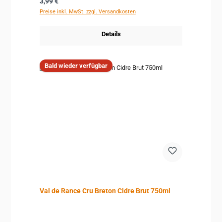
Regulärer Preis:
3,99 €
Preise inkl. MwSt. zzgl. Versandkosten
Details
Bald wieder verfügbar
Val de Rance Cru Breton Cidre Brut 750ml