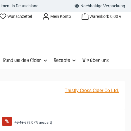
rtiment in Deutschland
Nachhaltige Verpackung
Wunschzettel
Mein Konto
Warenkorb
0,00 €
Rund um den Cider
Rezepte
Wir über uns
Thistly Cross Cider Co Ltd.
:
%
Regulärer Preis:
49,48 €
(9.07% gespart)