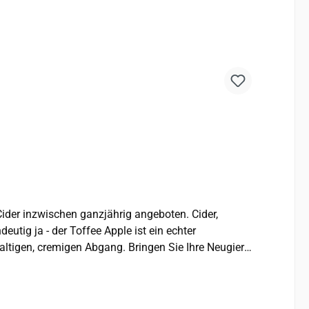
tig ja - der Toffee Apple ist ein echter
lkohol Hersteller: Brothers Drinks Co. Limited, Shepton Mallet, Somerset, England, BA4 5BY Hergestellt und abgefüllt in Großbritannien