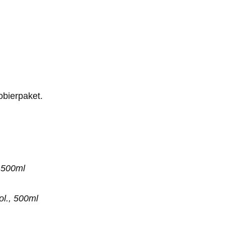
obierpaket.
 500ml
ol., 500ml