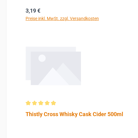
Regulärer Preis:
3,19 €
Preise inkl. MwSt. zzgl. Versandkosten
Durchschnittliche Bewertung von 5 von 5 Sternen
Thistly Cross Whisky Cask Cider 500ml