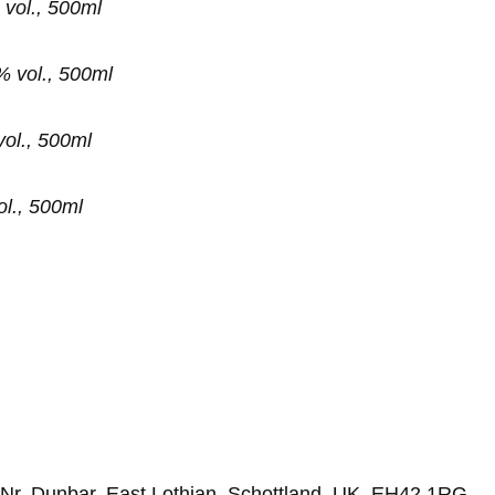
vol., 500ml
 vol., 500ml
ol., 500ml
l., 500ml
 Nr. Dunbar, East Lothian, Schottland, UK, EH42 1RG