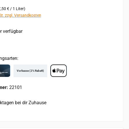
,50 € / 1 Liter)
St. zzgl. Versandkosten
r verfügbar
ngsarten:
Vorkasse (2% Rabatt)
rd
Apple Pay
mer:
22101
rktagen bei dir Zuhause