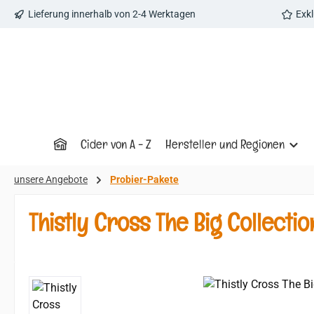
Lieferung innerhalb von 2-4 Werktagen
Exk
 Hauptinhalt springen
Zur Suche springen
Zur Hauptnavigation springen
Cider von A - Z
Hersteller und Regionen
unsere Angebote
Probier-Pakete
Thistly Cross The Big Collecti
Bildergalerie überspringen