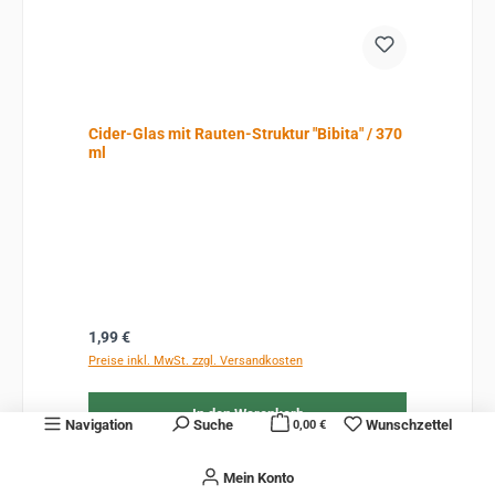
Cider-Glas mit Rauten-Struktur "Bibita" / 370
ml
Regulärer Preis:
1,99 €
Preise inkl. MwSt. zzgl. Versandkosten
In den Warenkorb
Navigation
Suche
Wunschzettel
0,00 €
Mein Konto