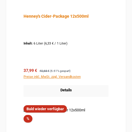
Henney's Cider-Package 12x500ml
Inhalt:
6 Liter
(6,33 € / 1 Liter)
Verkaufspreis:
Regulärer Preis:
37,99 €
40,68 €
(6.61% gespart)
Preise inkl. MwSt. zzgl. Versandkosten
Details
Bald wieder verfügbar
Rabatt
%