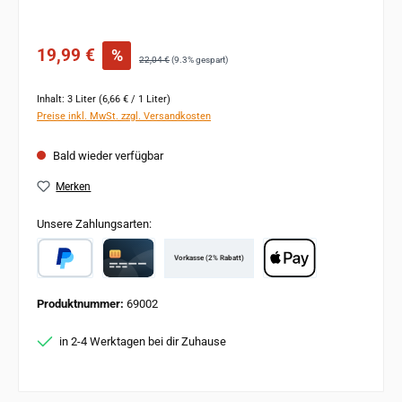
Verkaufspreis:
19,99 €
%
Regulärer Preis:
22,04 €
(9.3% gespart)
Inhalt:
3 Liter
(6,66 € / 1 Liter)
Preise inkl. MwSt. zzgl. Versandkosten
Bald wieder verfügbar
Merken
Unsere Zahlungsarten:
Vorkasse (2% Rabatt)
PayPal
Card
Apple Pay
Produktnummer:
69002
in 2-4 Werktagen bei dir Zuhause