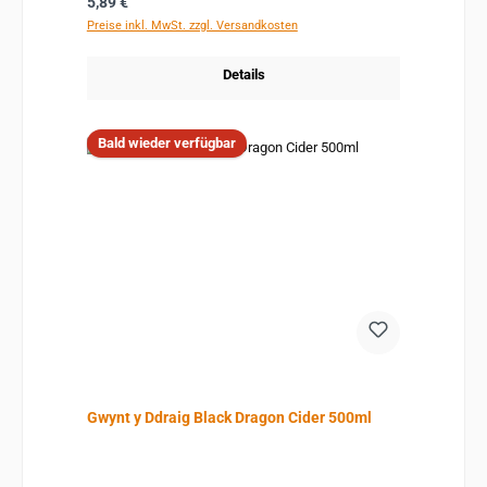
Regulärer Preis:
5,89 €
Preise inkl. MwSt. zzgl. Versandkosten
Details
Bald wieder verfügbar
Gwynt y Ddraig Black Dragon Cider 500ml