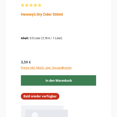
Durchschnittliche Bewertung von 5 von 5 Sternen
Henney's Dry Cider 500ml
Inhalt:
0.5 Liter
(7,18 € / 1 Liter)
Regulärer Preis:
3,59 €
Preise inkl. MwSt. zzgl. Versandkosten
In den Warenkorb
Bald wieder verfügbar