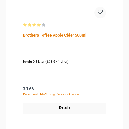
Durchschnittliche Bewertung von 4 von 5 Sternen
Brothers Toffee Apple Cider 500ml
Inhalt:
0.5 Liter
(6,38 € / 1 Liter)
Regulärer Preis:
3,19 €
Preise inkl. MwSt. zzgl. Versandkosten
Details