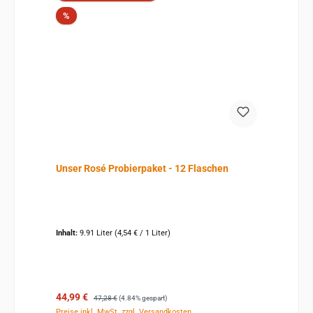
Rabatt
%
Unser Rosé Probierpaket - 12 Flaschen
Inhalt:
9.91 Liter
(4,54 € / 1 Liter)
Verkaufspreis:
Regulärer Preis:
44,99 €
47,28 €
(4.84% gespart)
Preise inkl. MwSt. zzgl. Versandkosten