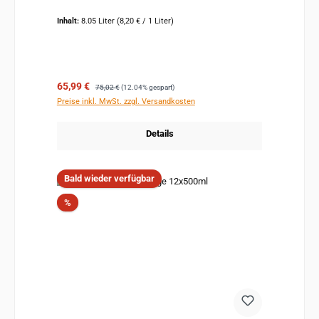
Inhalt:
8.05 Liter
(8,20 € / 1 Liter)
Verkaufspreis:
Regulärer Preis:
65,99 €
75,02 €
(12.04% gespart)
Preise inkl. MwSt. zzgl. Versandkosten
Details
Bald wieder verfügbar
Rabatt
%