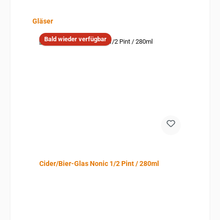
Produktgalerie überspringen
Gläser
Bald wieder verfügbar
Cider/Bier-Glas Nonic 1/2 Pint / 280ml