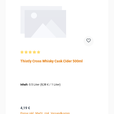
Durchschnittliche Bewertung von 5 von 5 Sternen
Thistly Cross Whisky Cask Cider 500ml
Inhalt:
0.5 Liter
(8,38 € / 1 Liter)
Regulärer Preis:
4,19 €
Preise inkl. MwSt. zzgl. Versandkosten