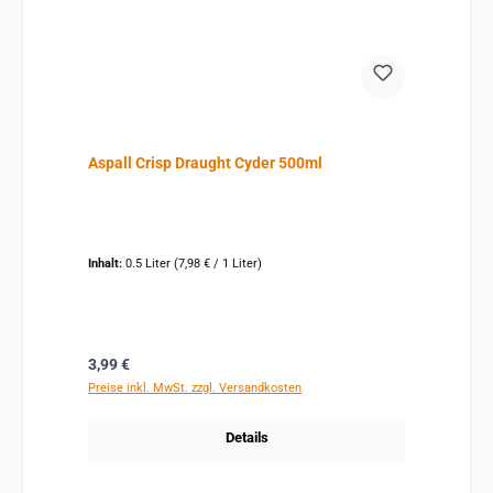
Aspall Crisp Draught Cyder 500ml
Inhalt:
0.5 Liter
(7,98 € / 1 Liter)
Regulärer Preis:
3,99 €
Preise inkl. MwSt. zzgl. Versandkosten
Details