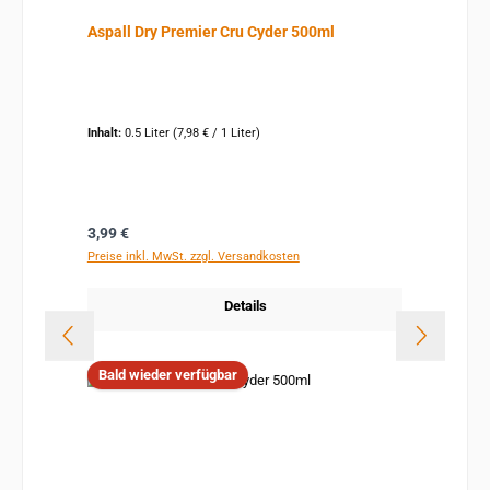
Durchschnittliche Bewertung von 5 von 5 Sternen
Aspall Dry Premier Cru Cyder 500ml
Inhalt:
0.5 Liter
(7,98 € / 1 Liter)
Regulärer Preis:
3,99 €
Preise inkl. MwSt. zzgl. Versandkosten
Details
Bald wieder verfügbar