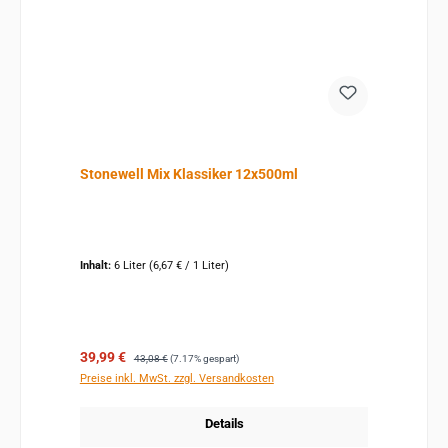
Stonewell Mix Klassiker 12x500ml
Inhalt:
6 Liter
(6,67 € / 1 Liter)
Verkaufspreis:
Regulärer Preis:
39,99 €
43,08 €
(7.17% gespart)
Preise inkl. MwSt. zzgl. Versandkosten
Details