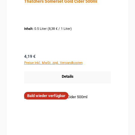
Thatchers Somerset Gold Cider 500ml
Inhalt:
0.5 Liter
(8,38 € / 1 Liter)
Regulärer Preis:
4,19 €
Preise inkl. MwSt. zzgl. Versandkosten
Details
Bald wieder verfügbar