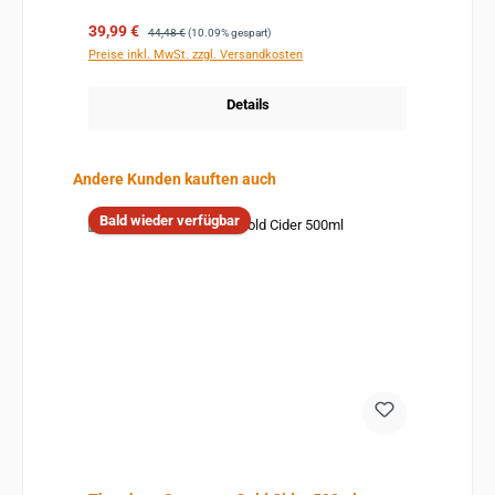
Verkaufspreis:
Regulärer Preis:
39,99 €
44,48 €
(10.09% gespart)
Preise inkl. MwSt. zzgl. Versandkosten
Details
Produktgalerie überspringen
Andere Kunden kauften auch
Bald wieder verfügbar