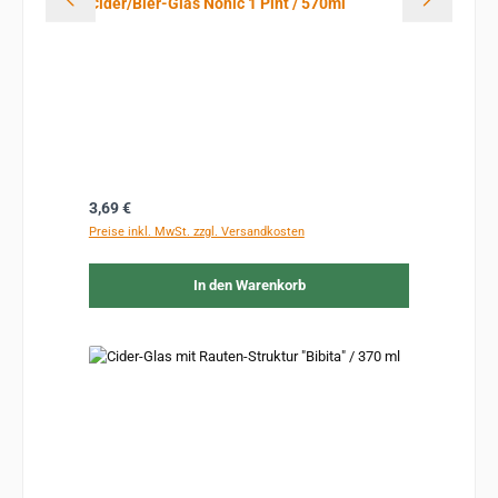
Cider/Bier-Glas Nonic 1 Pint / 570ml
Regulärer Preis:
3,69 €
Preise inkl. MwSt. zzgl. Versandkosten
In den Warenkorb