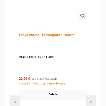
Lady's Choice - Probierpaket 6x500ml
Inhalt:
3 Liter
(7,66 € / 1 Liter)
Verkaufspreis:
Regulärer Preis:
22,99 €
23,94 €
(3.97% gespart)
Preise inkl. MwSt. zzgl. Versandkosten
Details