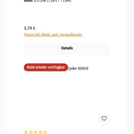
Inhalt:
0.5 Liter
(7,58 € / 1 Liter)
Regulärer Preis:
3,79 €
Preise inkl. MwSt. zzgl. Versandkosten
Details
Bald wieder verfügbar