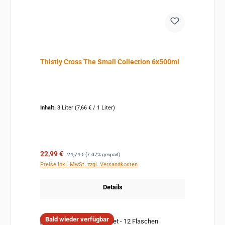
Thistly Cross The Small Collection 6x500ml
Inhalt:
3 Liter
(7,66 € / 1 Liter)
Verkaufspreis:
Regulärer Preis:
22,99 €
24,74 €
(7.07% gespart)
Preise inkl. MwSt. zzgl. Versandkosten
Details
Bald wieder verfügbar