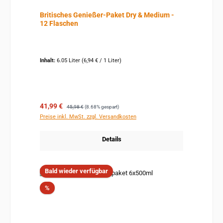
Britisches Genießer-Paket Dry & Medium -
12 Flaschen
Inhalt:
6.05 Liter
(6,94 € / 1 Liter)
Verkaufspreis:
Regulärer Preis:
41,99 €
45,98 €
(8.68% gespart)
Preise inkl. MwSt. zzgl. Versandkosten
Details
Bald wieder verfügbar
Rabatt
%