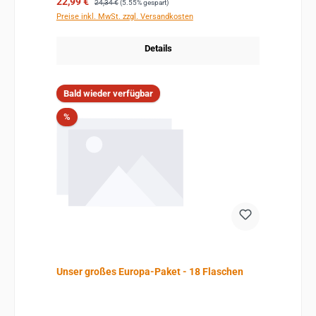
Verkaufspreis:
22,99 €
24,34 €
(5.55% gespart)
Preise inkl. MwSt. zzgl. Versandkosten
Details
Bald wieder verfügbar
Rabatt
%
Unser großes Europa-Paket - 18 Flaschen