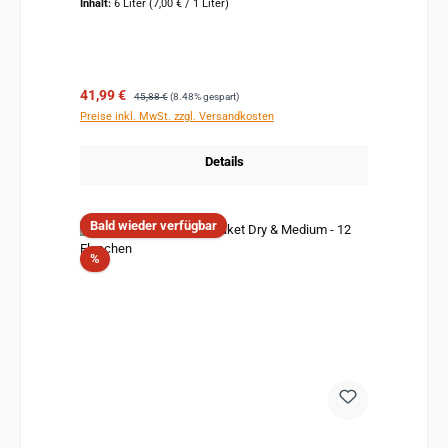
Inhalt:
6 Liter
(7,00 € / 1 Liter)
Verkaufspreis:
Regulärer Preis:
41,99 €
45,88 €
(8.48% gespart)
Preise inkl. MwSt. zzgl. Versandkosten
Details
Bald wieder verfügbar
Rabatt
%