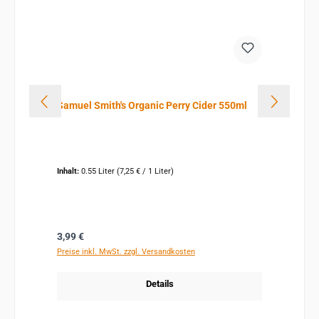
Samuel Smith's Organic Perry Cider 550ml
Inhalt:
0.55 Liter
(7,25 € / 1 Liter)
Regulärer Preis:
3,99 €
Preise inkl. MwSt. zzgl. Versandkosten
Details