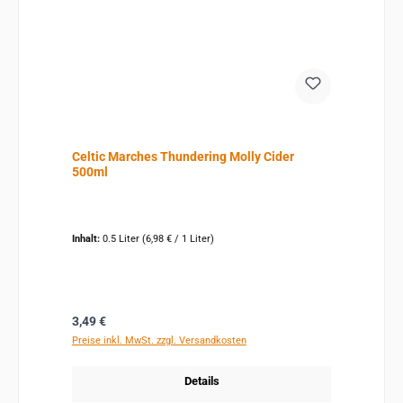
Celtic Marches Thundering Molly Cider
500ml
Inhalt:
0.5 Liter
(6,98 € / 1 Liter)
Regulärer Preis:
3,49 €
Preise inkl. MwSt. zzgl. Versandkosten
Details