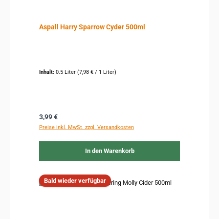
Aspall Harry Sparrow Cyder 500ml
Inhalt:
0.5 Liter
(7,98 € / 1 Liter)
Regulärer Preis:
3,99 €
Preise inkl. MwSt. zzgl. Versandkosten
In den Warenkorb
Bald wieder verfügbar