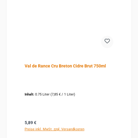
Val de Rance Cru Breton Cidre Brut 750ml
Inhalt:
0.75 Liter
(7,85 € / 1 Liter)
Regulärer Preis:
5,89 €
Preise inkl. MwSt. zzgl. Versandkosten