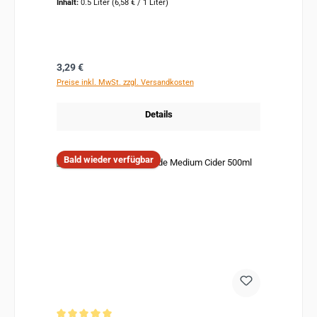
Inhalt:
0.5 Liter
(6,58 € / 1 Liter)
Regulärer Preis:
3,29 €
Preise inkl. MwSt. zzgl. Versandkosten
Details
Bald wieder verfügbar