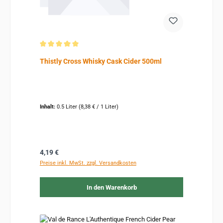
Durchschnittliche Bewertung von 5 von 5 Sternen
Thistly Cross Whisky Cask Cider 500ml
Inhalt:
0.5 Liter
(8,38 € / 1 Liter)
Regulärer Preis:
4,19 €
Preise inkl. MwSt. zzgl. Versandkosten
In den Warenkorb