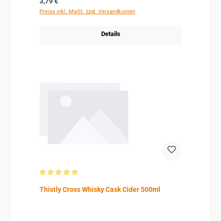
Regulärer Preis:
3,79 €
Preise inkl. MwSt. zzgl. Versandkosten
Details
Durchschnittliche Bewertung von 5 von 5 Sternen
Thistly Cross Whisky Cask Cider 500ml