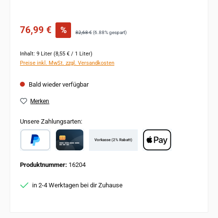
Verkaufspreis:
76,99 €
%
Regulärer Preis:
82,68 €
(6.88% gespart)
Inhalt:
9 Liter
(8,55 € / 1 Liter)
Preise inkl. MwSt. zzgl. Versandkosten
Bald wieder verfügbar
Merken
Unsere Zahlungsarten:
Vorkasse (2% Rabatt)
PayPal
Card
Apple Pay
Produktnummer:
16204
in 2-4 Werktagen bei dir Zuhause