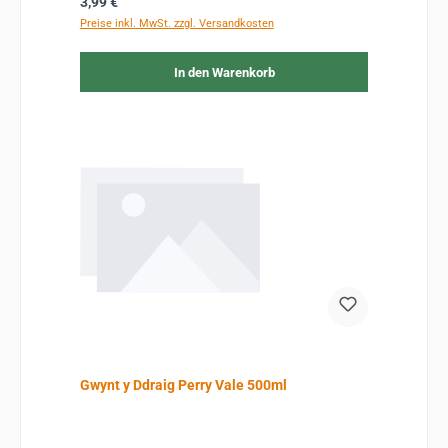
Regulärer Preis:
3,99 €
Preise inkl. MwSt. zzgl. Versandkosten
In den Warenkorb
Gwynt y Ddraig Perry Vale 500ml