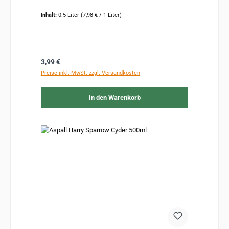
Inhalt:
0.5 Liter
(7,98 € / 1 Liter)
Regulärer Preis:
3,99 €
Preise inkl. MwSt. zzgl. Versandkosten
In den Warenkorb