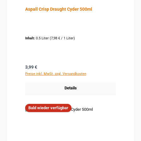
Aspall Crisp Draught Cyder 500ml
Inhalt:
0.5 Liter
(7,98 € / 1 Liter)
Regulärer Preis:
3,99 €
Preise inkl. MwSt. zzgl. Versandkosten
Details
Bald wieder verfügbar