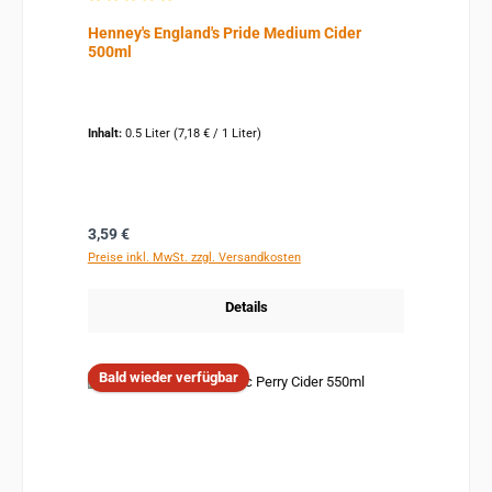
Durchschnittliche Bewertung von 5 von 5 Sternen
Henney's England's Pride Medium Cider
500ml
Inhalt:
0.5 Liter
(7,18 € / 1 Liter)
Regulärer Preis:
3,59 €
Preise inkl. MwSt. zzgl. Versandkosten
Details
Bald wieder verfügbar