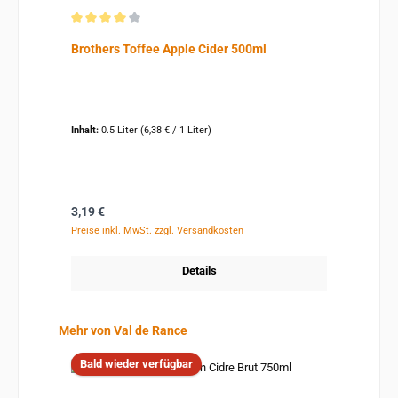
Durchschnittliche Bewertung von 4 von 5 Sternen
Brothers Toffee Apple Cider 500ml
Inhalt:
0.5 Liter
(6,38 € / 1 Liter)
Regulärer Preis:
3,19 €
Preise inkl. MwSt. zzgl. Versandkosten
Details
Produktgalerie überspringen
Mehr von Val de Rance
Bald wieder verfügbar