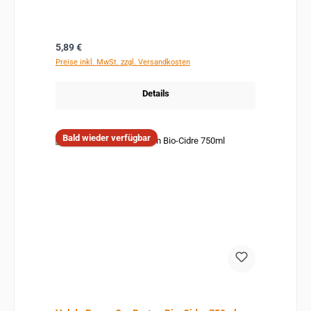
Regulärer Preis:
5,89 €
Preise inkl. MwSt. zzgl. Versandkosten
Details
Bald wieder verfügbar