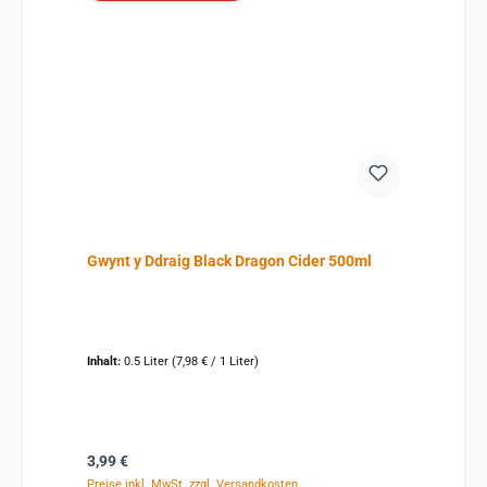
Gwynt y Ddraig Black Dragon Cider 500ml
Inhalt:
0.5 Liter
(7,98 € / 1 Liter)
Regulärer Preis:
3,99 €
Preise inkl. MwSt. zzgl. Versandkosten