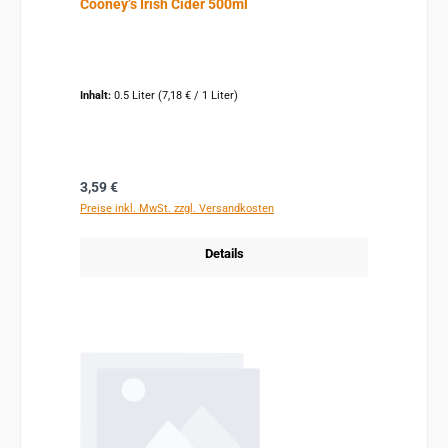
Cooney’s Irish Cider 500ml
Inhalt:
0.5 Liter
(7,18 € / 1 Liter)
Regulärer Preis:
3,59 €
Preise inkl. MwSt. zzgl. Versandkosten
Details