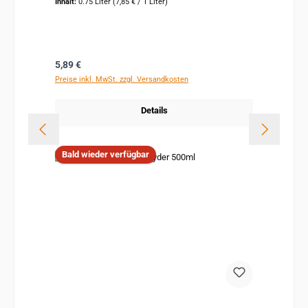
Inhalt:
0.75 Liter
(7,85 € / 1 Liter)
Regulärer Preis:
5,89 €
Preise inkl. MwSt. zzgl. Versandkosten
Details
Bald wieder verfügbar