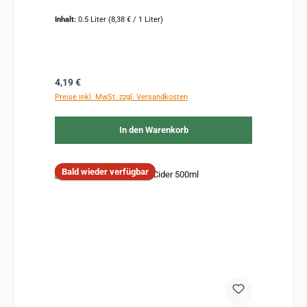
Inhalt:
0.5 Liter
(8,38 € / 1 Liter)
Regulärer Preis:
4,19 €
Preise inkl. MwSt. zzgl. Versandkosten
In den Warenkorb
Bald wieder verfügbar