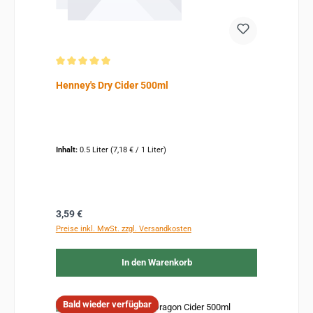
Durchschnittliche Bewertung von 5 von 5 Sternen
Henney's Dry Cider 500ml
Inhalt:
0.5 Liter
(7,18 € / 1 Liter)
Regulärer Preis:
3,59 €
Preise inkl. MwSt. zzgl. Versandkosten
In den Warenkorb
Bald wieder verfügbar