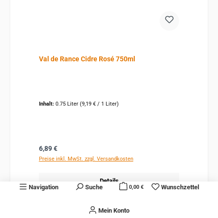
Val de Rance Cidre Rosé 750ml
Inhalt:
0.75 Liter
(9,19 € / 1 Liter)
Regulärer Preis:
6,89 €
Preise inkl. MwSt. zzgl. Versandkosten
Details
Navigation
Suche
Wunschzettel
0,00 €
Mein Konto
Bald wieder verfügbar