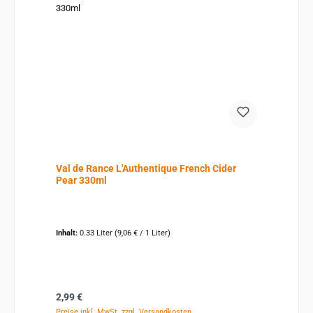
Val de Rance L'Authentique French Cider
Pear 330ml
Inhalt:
0.33 Liter
(9,06 € / 1 Liter)
Regulärer Preis:
2,99 €
Preise inkl. MwSt. zzgl. Versandkosten