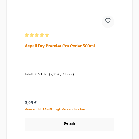
Durchschnittliche Bewertung von 5 von 5 Sternen
Aspall Dry Premier Cru Cyder 500ml
Inhalt:
0.5 Liter
(7,98 € / 1 Liter)
Regulärer Preis:
3,99 €
Preise inkl. MwSt. zzgl. Versandkosten
Details