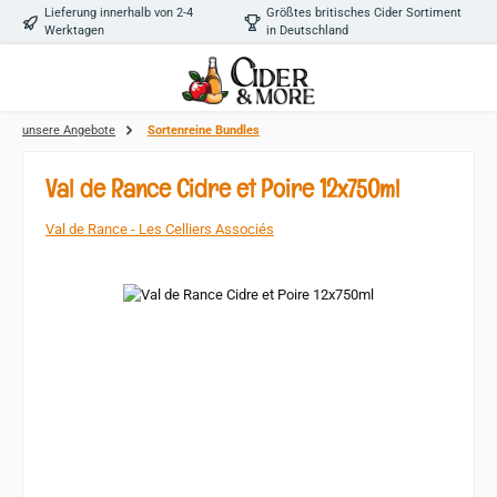
Lieferung innerhalb von 2-4
Größtes britisches Cider Sortiment
Zum Hauptinhalt springen
Werktagen
in Deutschland
unsere Angebote
Sortenreine Bundles
Val de Rance Cidre et Poire 12x750ml
Val de Rance - Les Celliers Associés
Bildergalerie überspringen