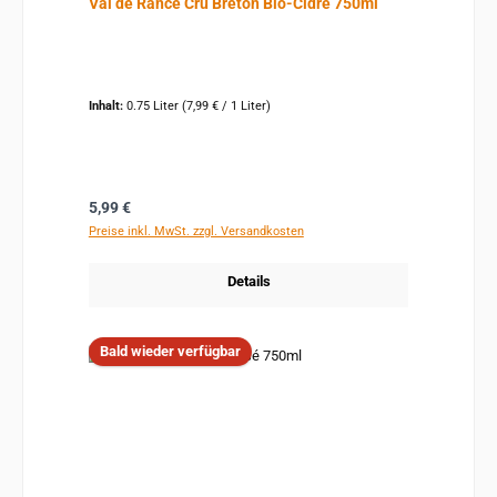
Val de Rance Cru Breton Bio-Cidre 750ml
Inhalt:
0.75 Liter
(7,99 € / 1 Liter)
Regulärer Preis:
5,99 €
Preise inkl. MwSt. zzgl. Versandkosten
Details
Bald wieder verfügbar