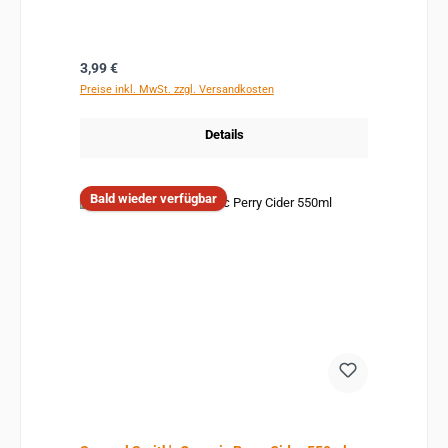
Regulärer Preis:
3,99 €
Preise inkl. MwSt. zzgl. Versandkosten
Details
Bald wieder verfügbar