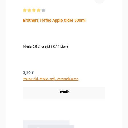
Durchschnittliche Bewertung von 4 von 5 Sternen
Brothers Toffee Apple Cider 500ml
Inhalt:
0.5 Liter
(6,38 € / 1 Liter)
Regulärer Preis:
3,19 €
Preise inkl. MwSt. zzgl. Versandkosten
Details