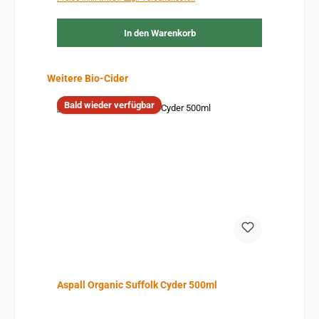
In den Warenkorb
Produktgalerie überspringen
Weitere Bio-Cider
Bald wieder verfügbar
Aspall Organic Suffolk Cyder 500ml