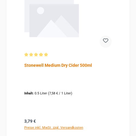
Durchschnittliche Bewertung von 5 von 5 Sternen
Stonewell Medium Dry Cider 500ml
Inhalt:
0.5 Liter
(7,58 € / 1 Liter)
Regulärer Preis:
3,79 €
Preise inkl. MwSt. zzgl. Versandkosten