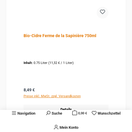
Bio-Cidre Ferme de la Sapinière 750ml
Inhalt:
0.75 Liter
(11,32 € / 1 Liter)
Regulärer Preis:
8,49 €
Preise inkl. MwSt. zzgl. Versandkosten
Details
Navigation
Suche
Wunschzettel
0,00 €
Mein Konto
Produktgalerie überspringen
Mehr von Melchiori