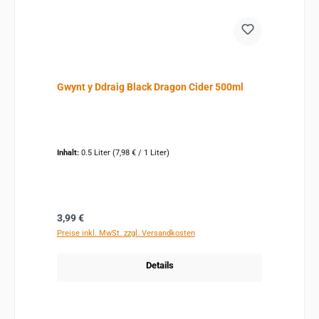
Gwynt y Ddraig Black Dragon Cider 500ml
Inhalt:
0.5 Liter
(7,98 € / 1 Liter)
Regulärer Preis:
3,99 €
Preise inkl. MwSt. zzgl. Versandkosten
Details