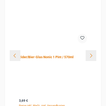
Cider/Bier-Glas Nonic 1 Pint / 570ml
Regulärer Preis:
3,69 €
Preise inkl. MwSt. zzgl. Versandkosten