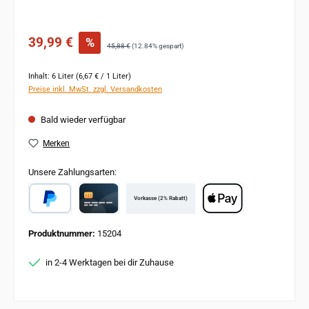
Verkaufspreis:
39,99 €
%
Regulärer Preis:
45,88 €
(12.84% gespart)
Inhalt:
6 Liter
(6,67 € / 1 Liter)
Preise inkl. MwSt. zzgl. Versandkosten
Bald wieder verfügbar
Merken
Unsere Zahlungsarten:
Vorkasse (2% Rabatt)
PayPal
Card
Apple Pay
Produktnummer:
15204
in 2-4 Werktagen bei dir Zuhause