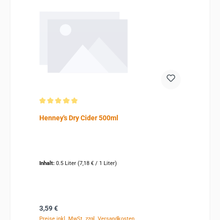
Durchschnittliche Bewertung von 5 von 5 Sternen
Henney's Dry Cider 500ml
Inhalt:
0.5 Liter
(7,18 € / 1 Liter)
Regulärer Preis:
3,59 €
Preise inkl. MwSt. zzgl. Versandkosten