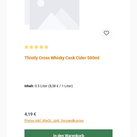
Durchschnittliche Bewertung von 5 von 5 Sternen
Thistly Cross Whisky Cask Cider 500ml
Inhalt:
0.5 Liter
(8,38 € / 1 Liter)
Regulärer Preis:
4,19 €
Preise inkl. MwSt. zzgl. Versandkosten
In den Warenkorb