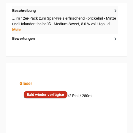
Beschreibung
… im 12er-Pack zum Spar-Preis erfrischend • prickelnd • Minze
und Holunder • halbsüß Medium-Sweet, 5.0 % vol. U'go - d…
Mehr
Bewertungen
Produktgalerie überspringen
Gläser
Bald wieder verfügbar