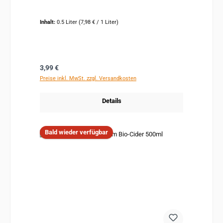
Inhalt:
0.5 Liter
(7,98 € / 1 Liter)
Regulärer Preis:
3,99 €
Preise inkl. MwSt. zzgl. Versandkosten
Details
Bald wieder verfügbar