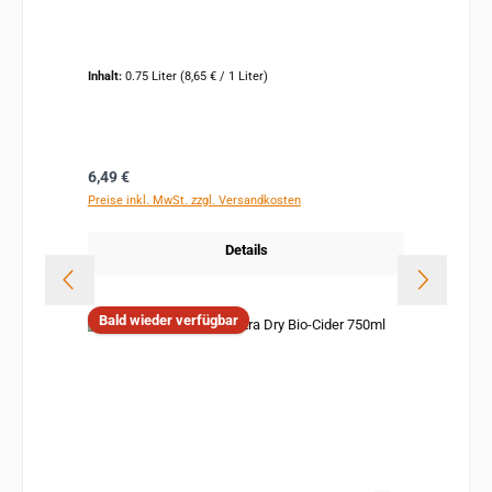
Inhalt:
0.75 Liter
(8,65 € / 1 Liter)
Regulärer Preis:
6,49 €
Preise inkl. MwSt. zzgl. Versandkosten
Details
Bald wieder verfügbar