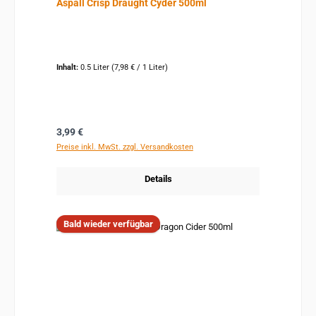
Aspall Crisp Draught Cyder 500ml
Inhalt:
0.5 Liter
(7,98 € / 1 Liter)
Regulärer Preis:
3,99 €
Preise inkl. MwSt. zzgl. Versandkosten
Details
Bald wieder verfügbar