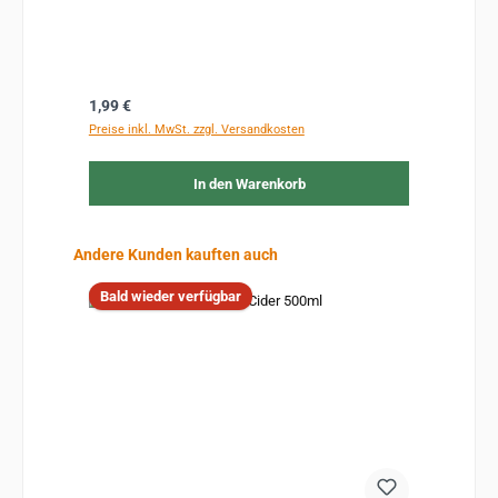
Regulärer Preis:
1,99 €
Preise inkl. MwSt. zzgl. Versandkosten
In den Warenkorb
Produktgalerie überspringen
Andere Kunden kauften auch
Bald wieder verfügbar