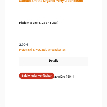
Samuel Smith's Organic Perry Cider 550ml
Inhalt:
0.55 Liter
(7,25 € / 1 Liter)
Regulärer Preis:
3,99 €
Preise inkl. MwSt. zzgl. Versandkosten
Details
Bald wieder verfügbar