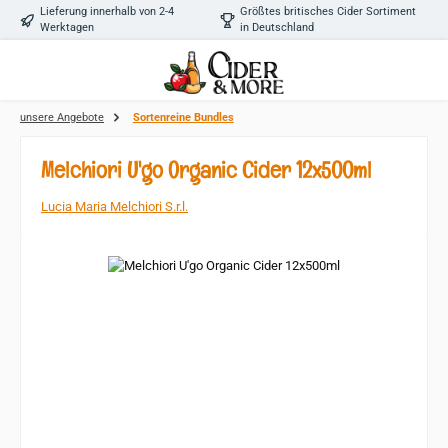
Lieferung innerhalb von 2-4
Größtes britisches Cider Sortiment
Zum Hauptinhalt springen
Werktagen
in Deutschland
unsere Angebote
Sortenreine Bundles
Melchiori U'go Organic Cider 12x500ml
Lucia Maria Melchiori S.r.l.
Bildergalerie überspringen